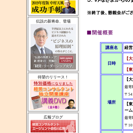
伝説の新将命、登場
講座名
経営
【大
日時
【東
待望のリリース！
【大
最寄
〒54
場所
【東
ーム
広報ブログ
最寄
〒10