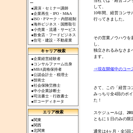
当社では「経営コン
ー
して、
●
講演・セミナー講師
10年間、経営コン
●
企業再生・IPO・M&A
●
ISO・Pマーク・内部統制
行ってきました。
●
海外ビジネス・国際取引
●
小売業・流通・サービス
●
飲食店・フードビジネス
その営業ノウハウを
●
住宅・建設・不動産業
し、
独立されるみなさま
キャリア検索
ます。
●
企業経営経験者
●
コンサルファーム出身
⇒現在開催中のコー
●
MBA資格保持者
●
公認会計士・税理士
●
技術士
●
社会保険労務士
さて、この「経営コ
●
中小企業診断士
みっちり全4回のポ
●
司法書士・行政書士
た！
●
ITコーディネータ
エリア検索
スケジュールは、
2
ともに１日のみの限
●
関東
●
関西
●
北関東
通常は4ヶ月・全5