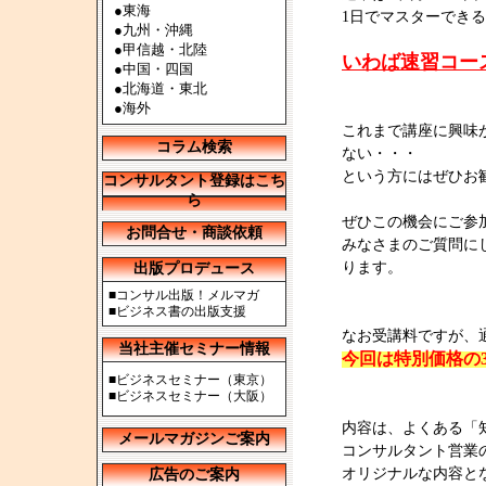
●
東海
1日でマスターでき
●
九州・沖縄
●
甲信越・北陸
いわば速習コー
●
中国・四国
●
北海道・東北
●
海外
これまで講座に興味
コラム検索
ない・・・
という方にはぜひお
コンサルタント登録はこち
ら
ぜひこの機会にご参
お問合せ・商談依頼
みなさまのご質問に
ります。
出版プロデュース
■
コンサル出版！メルマガ
■
ビジネス書の出版支援
なお受講料ですが、通常
当社主催セミナー情報
今回は特別価格の31
■
ビジネスセミナー（東京）
■
ビジネスセミナー（大阪）
内容は、よくある「
メールマガジンご案内
コンサルタント営業
オリジナルな内容と
広告のご案内