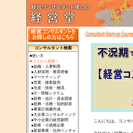
コンサルタント検索
■使い方
■ココから検索！
●
組織・人事制度
●
人材採用・教育研修
●
マーケティング
●
営業・接客販売
●
生産・技術・物流
●
IT・情報システム
●
財務・会計・資金調達
●
総務・法務・知的財産
●
事業計画書作成
●
大企業コンサルティング
●
中小企業の経営顧問
こんにちは。コンサ
●
創業・小規模企業
●
新規事業・社内ベンチャ