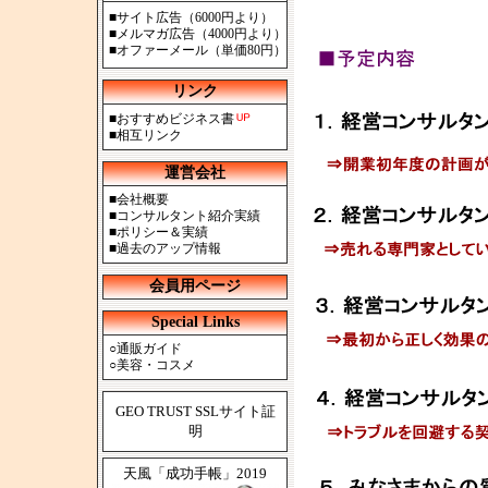
■
サイト広告（6000円より）
■
メルマガ広告（4000円より）
■
オファーメール（単価80円）
リンク
■
おすすめビジネス書
■
相互リンク
運営会社
■
会社概要
■
コンサルタント紹介実績
■
ポリシー＆実績
■
過去のアップ情報
会員用ページ
Special Links
○
通販ガイド
○
美容・コスメ
GEO TRUST SSLサイト証
明
天風「成功手帳」2019