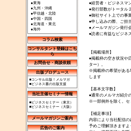
●
東海
●経営者・ビジネスマ
●
九州・沖縄
●発行部数がトータル
●
甲信越・北陸
●御社サイト上での事
●
中国・四国
●申し込みの際、ご担
●
北海道・東北
●メールマガジン発行
●
海外
●読者に有益なビジネ
コラム検索
コンサルタント登録はこち
【掲載場所】
ら
●掲載枠の空き状況や
お問合せ・商談依頼
ター）。
※掲載枠の希望がある
出版プロデュース
します
■
コンサル出版！メルマガ
■
ビジネス書の出版支援
【基本文字数】
当社主催セミナー情報
●通常のメルマガ紹介
※一部例外を除く。セ
■
ビジネスセミナー（東京）
■
ビジネスセミナー（大阪）
【補足事項】
メールマガジンご案内
内容により当社配信の
予めご理解頂きますよ
広告のご案内