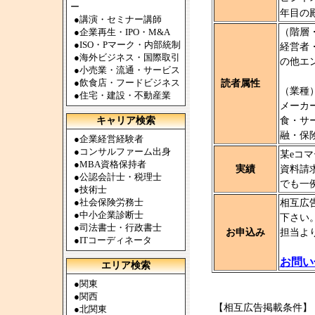
ー
年目の
●
講演・セミナー講師
●
企業再生・IPO・M&A
（階層
●
ISO・Pマーク・内部統制
経営者
●
海外ビジネス・国際取引
の他エ
●
小売業・流通・サービス
●
飲食店・フードビジネス
読者属性
（業種
●
住宅・建設・不動産業
メーカ
キャリア検索
食・サ
融・保
●
企業経営経験者
●
コンサルファーム出身
某eコ
●
MBA資格保持者
実績
資料請
●
公認会計士・税理士
でも一
●
技術士
●
社会保険労務士
相互広
●
中小企業診断士
下さい
●
司法書士・行政書士
お申込み
担当よ
●
ITコーディネータ
お問い
エリア検索
●
関東
●
関西
【相互広告掲載条件】
●
北関東