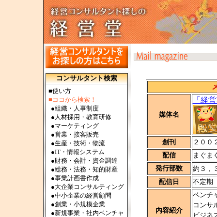
コンサルタント検索
■使い方
■ココから検索！
「経営
●
組織・人事制度
媒体名
●
人材採用・教育研修
●
マーケティング
●
営業・接客販売
創刊
２００
●
生産・技術・物流
●
IT・情報システム
配信
まぐま
●
財務・会計・資金調達
発行部数
約３，
●
総務・法務・知的財産
●
事業計画書作成
配信日
不定期
●
大企業コンサルティング
ベンチ
●
中小企業の経営顧問
●
創業・小規模企業
コンサ
内容紹介
●
新規事業・社内ベンチャ
ビジネ