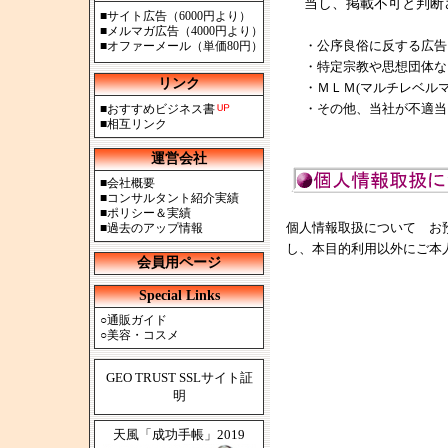
当し、掲載不可と判断
■
サイト広告（6000円より）
■
メルマガ広告（4000円より）
・公序良俗に反する広告
■
オファーメール（単価80円）
・特定宗教や思想団体な
リンク
・ＭＬＭ(マルチレベル
・その他、当社が不適当
■
おすすめビジネス書
■
相互リンク
運営会社
■
会社概要
■
コンサルタント紹介実績
■
ポリシー＆実績
個人情報取扱について お
■
過去のアップ情報
し、本目的利用以外にご本
会員用ページ
Special Links
○
通販ガイド
○
美容・コスメ
GEO TRUST SSLサイト証
明
天風「成功手帳」2019