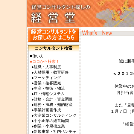
コンサルタント検索
■使い方
誠に勝
■ココから検索！
●
組織・人事制度
●
人材採用・教育研修
＜２０１２
●
マーケティング
●
営業・接客販売
休業中の
●
生産・技術・物流
各担当者
●
IT・情報システム
●
財務・会計・資金調達
●
総務・法務・知的財産
また「見
●
事業計画書作成
１月７日（
●
大企業コンサルティング
●
中小企業の経営顧問
「経営
●
創業・小規模企業
●
新規事業・社内ベンチャ