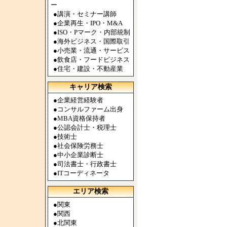
ー
●
講演・セミナー講師
●
企業再生・IPO・M&A
●
ISO・Pマーク・内部統制
●
海外ビジネス・国際取引
●
小売業・流通・サービス
●
飲食店・フードビジネス
●
住宅・建設・不動産業
キャリア検索
●
企業経営経験者
●
コンサルファーム出身
●
MBA資格保持者
●
公認会計士・税理士
●
技術士
●
社会保険労務士
●
中小企業診断士
●
司法書士・行政書士
●
ITコーディネータ
エリア検索
●
関東
●
関西
●
北関東