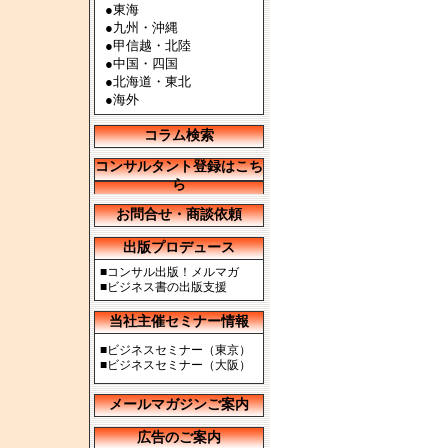
●
東海
●
九州・沖縄
●
甲信越・北陸
●
中国・四国
●
北海道・東北
●
海外
コラム検索
コンサルタント登録はこち
ら
お問合せ・商談依頼
出版プロデュース
■
コンサル出版！メルマガ
■
ビジネス書の出版支援
当社主催セミナー情報
■
ビジネスセミナー（東京）
■
ビジネスセミナー（大阪）
メールマガジンご案内
広告のご案内