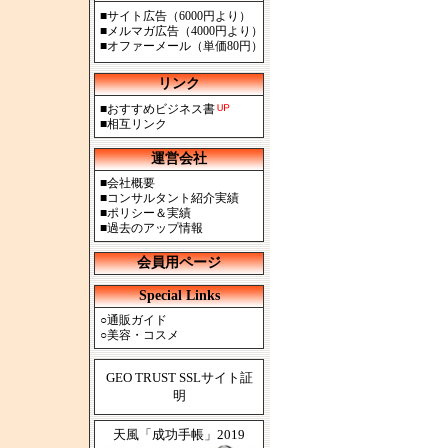
■
サイト広告（6000円より）
■
メルマガ広告（4000円より）
■
オファーメール（単価80円）
リンク
■
おすすめビジネス書
■
相互リンク
運営会社
■
会社概要
■
コンサルタント紹介実績
■
ポリシー＆実績
■
過去のアップ情報
会員用ページ
Special Links
○
通販ガイド
○
美容・コスメ
GEO TRUST SSLサイト証
明
天風「成功手帳」2019