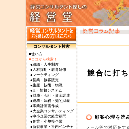
コンサルタント検索
■使い方
■ココから検索！
●
組織・人事制度
●
人材採用・教育研修
競合に打
●
マーケティング
●
営業・接客販売
●
生産・技術・物流
●
IT・情報システム
●
財務・会計・資金調達
●
総務・法務・知的財産
●
事業計画書作成
●
大企業コンサルティング
●
中小企業の経営顧問
顧客心理を読
●
創業・小規模企業
●
新規事業・社内ベンチャ
メール等で対応をす