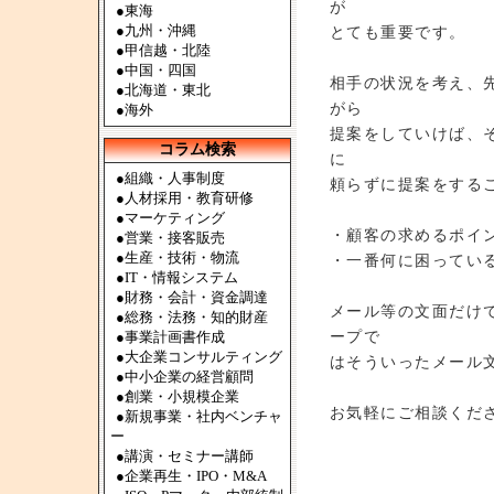
が
●
東海
●
九州・沖縄
とても重要です。
●
甲信越・北陸
●
中国・四国
相手の状況を考え、
●
北海道・東北
がら
●
海外
提案をしていけば、
コラム検索
に
●組織・人事制度
頼らずに提案をする
●人材採用・教育研修
●マーケティング
・顧客の求めるポイ
●営業・接客販売
●生産・技術・物流
・一番何に困ってい
●IT・情報システム
●財務・会計・資金調達
メール等の文面だけ
●総務・法務・知的財産
ープで
●事業計画書作成
●大企業コンサルティング
はそういったメール
●中小企業の経営顧問
●創業・小規模企業
お気軽にご相談くだ
●新規事業・社内ベンチャ
ー
●講演・セミナー講師
●企業再生・IPO・M&A