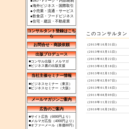
●ISO・Pマーク・内部統制
●海外ビジネス・国際取引
●小売業・流通・サービス
●飲食店・フードビジネス
●住宅・建設・不動産業
コンサルタント登録はこち
このコンサルタン
ら
お問合せ・商談依頼
(2013年10月31日)
(2013年03月15日)
出版プロデュース
(2013年02月22日)
■
コンサル出版！メルマガ
■
ビジネス書の出版支援
(2013年02月18日)
(2013年02月13日)
当社主催セミナー情報
(2013年02月07日)
■
ビジネスセミナー（東京）
■
ビジネスセミナー（大阪）
(2013年01月16日)
(2011年08月09日)
メールマガジンご案内
(2010年11月22日)
広告のご案内
(2010年10月26日)
■
サイト広告（6000円より）
■
メルマガ広告（4000円より）
■
オファーメール（単価80円）