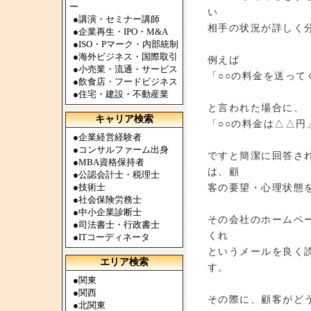
ー
い
●
講演・セミナー講師
相手の状況が詳しく
●
企業再生・IPO・M&A
●
ISO・Pマーク・内部統制
●
海外ビジネス・国際取引
例えば
●
小売業・流通・サービス
「○○の料金を送って
●
飲食店・フードビジネス
●
住宅・建設・不動産業
と言われた場合に、
キャリア検索
「○○の料金は△△円
●
企業経営経験者
●
コンサルファーム出身
ですと簡潔に回答さ
●
MBA資格保持者
は、顧
●
公認会計士・税理士
●
技術士
客の要望・心理状態
●
社会保険労務士
●
中小企業診断士
その会社のホームペ
●
司法書士・行政書士
くれ
●
ITコーディネータ
というメールを良く
エリア検索
す。
●
関東
●
関西
その際に、顧客がど
●
北関東