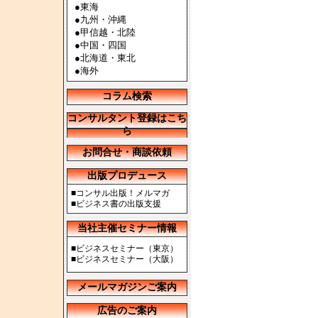
●
東海
●
九州・沖縄
●
甲信越・北陸
●
中国・四国
●
北海道・東北
●
海外
コラム検索
コンサルタント登録はこち
ら
お問合せ・商談依頼
出版プロデュース
■
コンサル出版！メルマガ
■
ビジネス書の出版支援
当社主催セミナー情報
■
ビジネスセミナー（東京）
■
ビジネスセミナー（大阪）
メールマガジンご案内
広告のご案内