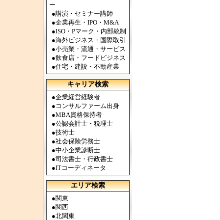
ー
●
講演・セミナー講師
●
企業再生・IPO・M&A
●
ISO・Pマーク・内部統制
●
海外ビジネス・国際取引
●
小売業・流通・サービス
●
飲食店・フードビジネス
●
住宅・建設・不動産業
キャリア検索
●
企業経営経験者
●
コンサルファーム出身
●
MBA資格保持者
●
公認会計士・税理士
●
技術士
●
社会保険労務士
●
中小企業診断士
●
司法書士・行政書士
●
ITコーディネータ
エリア検索
●
関東
●
関西
●
北関東