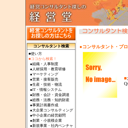
コンサルタント検索
●コンサルタント・プ
■使い方
■ココから検索！
●
組織・人事制度
●
人材採用・教育研修
●
マーケティング
■
●
営業・接客販売
Q
●
生産・技術・物流
●
IT・情報システム
●
財務・会計・資金調達
●
総務・法務・知的財産
●
事業計画書作成
●
大企業コンサルティング
●
中小企業の経営顧問
●
創業・小規模企業
●
新規事業・社内ベンチャ