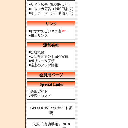
■
サイト広告（6000円より）
■
メルマガ広告（4000円より）
■
オファーメール（単価80円）
リンク
■
おすすめビジネス書
■
相互リンク
運営会社
■
会社概要
■
コンサルタント紹介実績
■
ポリシー＆実績
■
過去のアップ情報
会員用ページ
Special Links
○
通販ガイド
○
美容・コスメ
GEO TRUST SSLサイト証
明
天風「成功手帳」2019