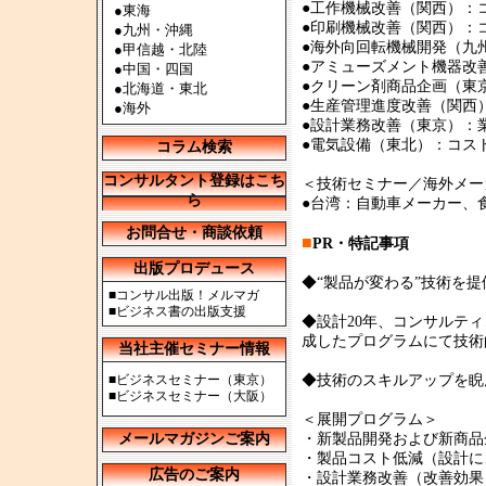
●工作機械改善（関西）：コ
●
東海
●印刷機械改善（関西）：コ
●
九州・沖縄
●海外向回転機械開発（九
●
甲信越・北陸
●アミューズメント機器改
●
中国・四国
●クリーン剤商品企画（東
●
北海道・東北
●生産管理進度改善（関西
●
海外
●設計業務改善（東京）：
●電気設備（東北）：コスト
コラム検索
コンサルタント登録はこち
＜技術セミナー／海外メー
ら
●台湾：自動車メーカー、
お問合せ・商談依頼
■
PR・特記事項
出版プロデュース
◆“製品が変わる”技術を
■
コンサル出版！メルマガ
■
ビジネス書の出版支援
◆設計20年、コンサルテ
成したプログラムにて技術
当社主催セミナー情報
■
ビジネスセミナー（東京）
◆技術のスキルアップを睨
■
ビジネスセミナー（大阪）
＜展開プログラム＞
メールマガジンご案内
・新製品開発および新商品
・製品コスト低減（設計に
広告のご案内
・設計業務改善（改善効果