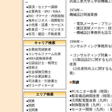
武蔵工業大学工学部機械工
ー
●
講演・セミナー講師
1974年～
●
企業再生・IPO・M&A
機械設計関連業務
●
ISO・Pマーク・内部統制
●
海外ビジネス・国際取引
・電気メーカー：プラン
●
小売業・流通・サービス
・建設資材メーカー：技
●
飲食店・フードビジネス
・機械設計事務所を設立
●
住宅・建設・不動産業
1996年～
キャリア検索
コンサルティング事務所を
●
企業経営経験者
●
コンサルファーム出身
＜コンサルティング対象＞
●
MBA資格保持者
(1)製品設計に関するも
●
公認会計士・税理士
改善
●
技術士
(2)生産性向上に関する
●
社会保険労務士
善）
●
中小企業診断士
●
司法書士・行政書士
■
実績
●
ITコーディネータ
●PCモニター改善（韓国）
エリア検索
●船装備品納期改善（韓国）
●汎用配電盤改善（九州）
●
関東
●制御盤改善（九州）：コ
●
関西
●モーター開発（九州）：
●
北関東