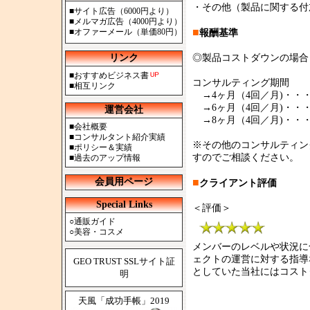
・その他（製品に関する付
■
サイト広告（6000円より）
■
メルマガ広告（4000円より）
■
■
オファーメール（単価80円）
報酬基準
リンク
◎製品コストダウンの場合
■
おすすめビジネス書
コンサルティング期間
■
相互リンク
→4ヶ月（4回／月)・・・
→6ヶ月（4回／月)・・・
運営会社
→8ヶ月（4回／月)・・・
■
会社概要
■
コンサルタント紹介実績
※その他のコンサルティン
■
ポリシー＆実績
すのでご相談ください。
■
過去のアップ情報
会員用ページ
■
クライアント評価
Special Links
＜評価＞
○
通販ガイド
○
美容・コスメ
メンバーのレベルや状況に
ェクトの運営に対する指導
GEO TRUST SSLサイト証
としていた当社にはコストダ
明
天風「成功手帳」2019