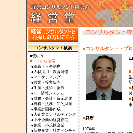
コンサルタント検索
●コンサルタント・プ
■使い方
■ココから検索！
●
組織・人事制度
■
●
人材採用・教育研修
●
マーケティング
生
●
営業・接客販売
新
■
●
生産・技術・物流
●
IT・情報システム
製
●
財務・会計・資金調達
■
●
総務・法務・知的財産
東
●
事業計画書作成
●
大企業コンサルティング
■
経歴
●
中小企業の経営顧問
●
創業・小規模企業
1974年
●
新規事業・社内ベンチャ