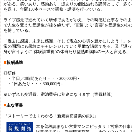
がある。笑いあり、感動あり、涙ありの個性溢れる講師として、多く
を送り、年間150本ペースで研修・講演を行っている。
ライブ感覚で進めていく研修であるがゆえ、その時感じた事をそのま
で人生を変えた受講生が後を絶たず、‘言葉’より‘言霊’を受講生の心
を博している。
「過去に感謝、未来に感謝、そして現在の心境を豊かにしよう！」を
常の問題にも果敢にチャレンジしていく勇敢な講師である。又「通っ
身が言うように‘体験談重視’の体当たり型熱血講師の一人と言える。
■
報酬基準
◎研修
・半日／3時間あたり・・・200,000円～
・1日あたり・・・300,000円～
※いずれも交通費、宿泊費等は別途になります（実費精算）
■
主な著書
『ストーリーでよくわかる！新規開拓営業の鉄則』
本を普段読まない営業マンにピッタリ！営業の仕事
従事者の多い「新規開拓営業」。そのノウハウを「