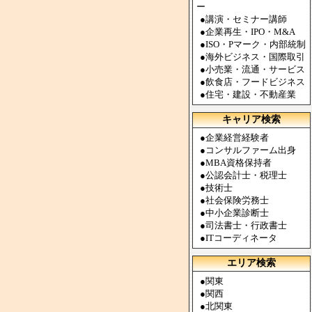
ー
●
講演・セミナー講師
●
企業再生・IPO・M&A
●
ISO・Pマーク・内部統制
●
海外ビジネス・国際取引
●
小売業・流通・サービス
●
飲食店・フードビジネス
●
住宅・建設・不動産業
キャリア検索
●
企業経営経験者
●
コンサルファーム出身
●
MBA資格保持者
●
公認会計士・税理士
●
技術士
●
社会保険労務士
●
中小企業診断士
●
司法書士・行政書士
●
ITコーディネータ
エリア検索
●
関東
●
関西
●
北関東