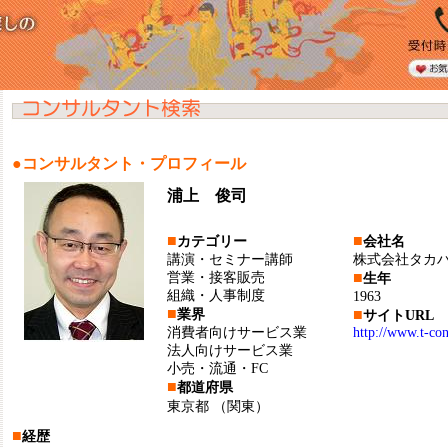
●コンサルタント・プロフィール
浦上 俊司
■
■
カテゴリー
会社名
講演・セミナー講師
株式会社タカ
■
営業・接客販売
生年
組織・人事制度
1963
■
■
業界
サイトURL
消費者向けサービス業
http://www.t-con
法人向けサービス業
小売・流通・FC
■
都道府県
東京都
（関東）
■
経歴