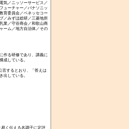
電気／ニッソーサービス／
フューチャー／パナソニッ
教育委員会／ベネッセコー
ブ／みずほ総研／三菱地所
乳業／守谷商会／和歌山商
ャーム／地方自治体／その
に作る研修であり、講義に
構成している。
公言するとおり、「答えは
き出している。
り易く伝える名調子に定評