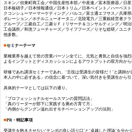
スキン／但東町商工会／中国生産性本部／中産連／富木医療器／日星
日本板硝子／日本情報通信／日本トリム／日本ペイント／ハーベスト
クコンシューマーマーケティング／パルコ／富士通エフサス／兵庫県
ポレーション／ホテルニューオータニ／北陸電力／三重銀経営者クラ
グループ／三菱自工／三菱ＵＦＪリサーチ＆コンサルティング／明治
工会議所／和洸フューチャーズ／ライフフーズ／りそな総研／ユニチ
他多数。
■
セミナーテーマ
業種業界を越えて世の営業パーソン全てに、元気と勇気と自信を強烈
よるインプットとディスカッションによるアウトプットの双方向から
研修であれ講演セミナーであれ、‘主役は受講生の皆様だ！’と講師が
本人の中に必ずある」の信念に基づいて、深い気付きを受講生から引
具体的テーマとしては以下の通り。
「プロフェッショナルセールスマンの質問話法」
「真のリーダーが部下に実践する褒め方育て方」
「内側からグングン溢れ出すモチベーションアップの法則」
■
PR・特記事項
受講生を飽きさせない‘テンポの良い語り口’と‘卓越した理論’を分か