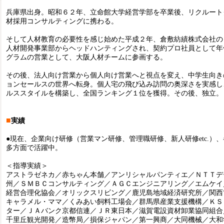
兵庫県出身。昭和６２年、立命館大学経営学部を卒業後、リクルート
材採用コンサルティングに携わる。
そして人材教育の必要性を感じ始めた平成２年、倉敷紡績株式会社の
人材開発事業部からヘッドハンティングされ、契約プロ社員として年
グラムの営業として、大阪人材チームに参画する。
その後、法人向け営業から個人向け営業へと視点を変え、中学生向き
ョンセールスの世界へ転身。個人宅の飛び込み訪問の奥深さを実感し
ルススタイルを構築し、全国ランキング１位を獲得。その後、独立。
■
実績
●現在、企業向け研修（営業マン研修、管理職研修、新人研修etc.）
多方面で活躍中。
＜指導実績＞
アストラゼネカ／赤ちゃん本舗／アンリシャルパンティエ／ＮＴＴデ
州／ＳＭＢＣコンサルティング／ＡＧＣエンジニアリング／エムケイ
経営合理化協会／オリックスリビング／鹿児島地域経済研究所／関西
キャラメル・ママ／くみあい飼料工場会／群馬県産業支援機構／ＫＳ
ター／ＪＡバンク京都信連／ＪＲ東日本／滋賀電設資材卸業協同組合
千里丘観光開発／造幣局／損保ジャパン／第一興商／大同機械／大和