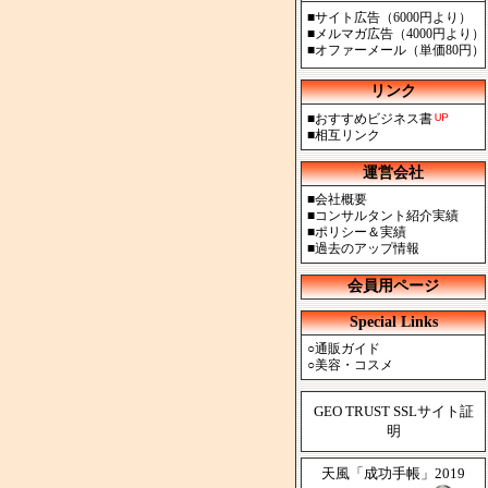
■
サイト広告（6000円より）
■
メルマガ広告（4000円より）
■
オファーメール（単価80円）
リンク
■
おすすめビジネス書
■
相互リンク
運営会社
■
会社概要
■
コンサルタント紹介実績
■
ポリシー＆実績
■
過去のアップ情報
会員用ページ
Special Links
○
通販ガイド
○
美容・コスメ
GEO TRUST SSLサイト証
明
天風「成功手帳」2019