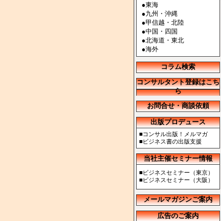
●
東海
●
九州・沖縄
●
甲信越・北陸
●
中国・四国
●
北海道・東北
●
海外
コラム検索
コンサルタント登録はこち
ら
お問合せ・商談依頼
出版プロデュース
■
コンサル出版！メルマガ
■
ビジネス書の出版支援
当社主催セミナー情報
■
ビジネスセミナー（東京）
■
ビジネスセミナー（大阪）
メールマガジンご案内
広告のご案内