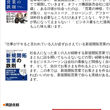
てで展開していきます。オフィス機器販売会社に従
歳）。ある日彼が出会ったのは、「営業の神様」で
ポ取り、セールストーク、クロージング、アフター
須科目を必要なところだけあますことなく、サクサ
が気になって止まらない！「 ビジネス書をただ漫
もふた味も違います。
『仕事がデキると言われている人が必ずおさえている新規開拓営業の
社会人になった多くの人が経験する新規開拓営業で
まともに話を聞いてもらえないなどの苦い経験を味
キるビジネスパーソンは会社の看板など関係なく自
す。そして、自分でお客さまを作れる人というのは
ます。この本では、新規開拓営業でお客さまを作る
ればいいのかを、新規開拓営業で自らも実績がある
ます。
■
商談依頼