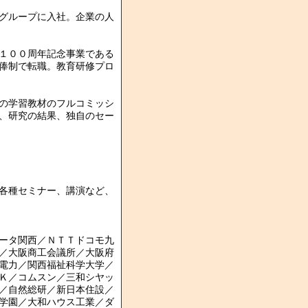
グループに入社。企業の人
１００周年記念事業である
俸制で転職。教育研修プロ
の学習教材のフルコミッシ
、研究の結果、独自のセー
、各種セミナー、講演など、
ータ関西／ＮＴＴドコモ九
／大阪商工会議所／大阪府
電力／関西福祉科学大学／
Ｋ／コムスン／三和シヤッ
／自然総研／新日本住設／
学園／大和ハウス工業／ダ