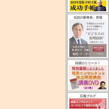
伝説の新将命、登場
待望のリリース！
広報ブログ