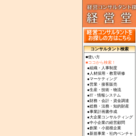
コンサルタント検索
■使い方
■ココから検索！
●
組織・人事制度
●
人材採用・教育研修
●
マーケティング
●
営業・接客販売
●
生産・技術・物流
●
IT・情報システム
●
財務・会計・資金調達
●
総務・法務・知的財産
●
事業計画書作成
●
大企業コンサルティング
●
中小企業の経営顧問
●
創業・小規模企業
●
新規事業・社内ベンチャ