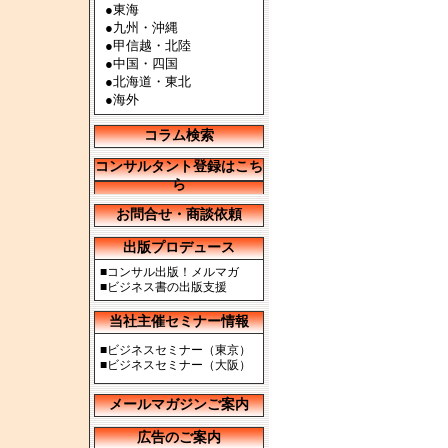
●
東海
●
九州・沖縄
●
甲信越・北陸
●
中国・四国
●
北海道・東北
●
海外
コラム検索
コンサルタント登録はこち
ら
お問合せ・商談依頼
出版プロデュース
■
コンサル出版！メルマガ
■
ビジネス書の出版支援
当社主催セミナー情報
■
ビジネスセミナー（東京）
■
ビジネスセミナー（大阪）
メールマガジンご案内
広告のご案内