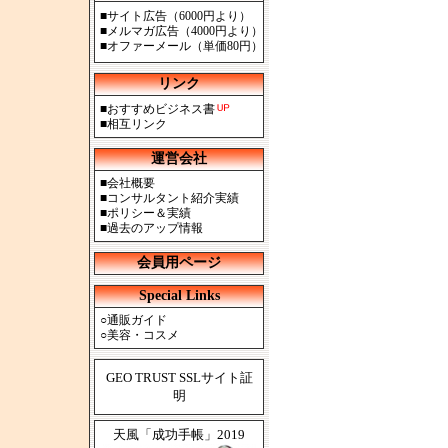
■
サイト広告（6000円より）
■
メルマガ広告（4000円より）
■
オファーメール（単価80円）
リンク
■
おすすめビジネス書
■
相互リンク
運営会社
■
会社概要
■
コンサルタント紹介実績
■
ポリシー＆実績
■
過去のアップ情報
会員用ページ
Special Links
○
通販ガイド
○
美容・コスメ
GEO TRUST SSLサイト証
明
天風「成功手帳」2019