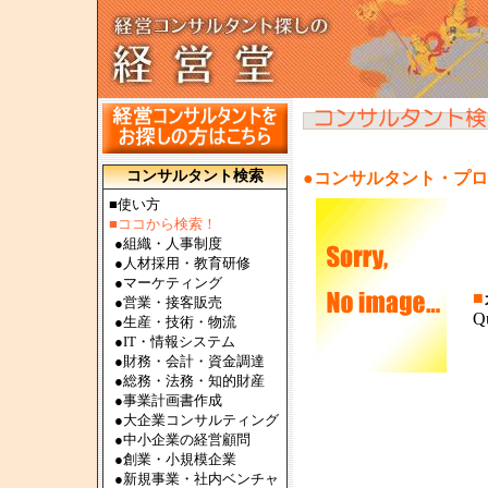
コンサルタント検索
●コンサルタント・プ
■使い方
■ココから検索！
●
組織・人事制度
●
人材採用・教育研修
●
マーケティング
■
●
営業・接客販売
Q
●
生産・技術・物流
●
IT・情報システム
●
財務・会計・資金調達
●
総務・法務・知的財産
●
事業計画書作成
●
大企業コンサルティング
●
中小企業の経営顧問
●
創業・小規模企業
●
新規事業・社内ベンチャ