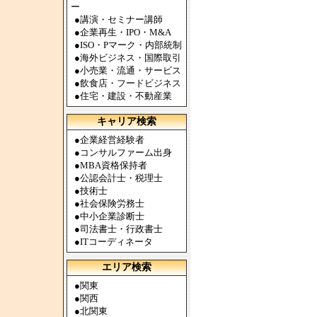
ー
●
講演・セミナー講師
●
企業再生・IPO・M&A
●
ISO・Pマーク・内部統制
●
海外ビジネス・国際取引
●
小売業・流通・サービス
●
飲食店・フードビジネス
●
住宅・建設・不動産業
キャリア検索
●
企業経営経験者
●
コンサルファーム出身
●
MBA資格保持者
●
公認会計士・税理士
●
技術士
●
社会保険労務士
●
中小企業診断士
●
司法書士・行政書士
●
ITコーディネータ
エリア検索
●
関東
●
関西
●
北関東