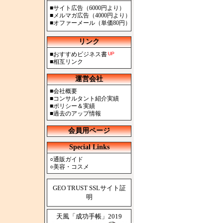
■
サイト広告（6000円より）
■
メルマガ広告（4000円より）
■
オファーメール（単価80円）
リンク
■
おすすめビジネス書
■
相互リンク
運営会社
■
会社概要
■
コンサルタント紹介実績
■
ポリシー＆実績
■
過去のアップ情報
会員用ページ
Special Links
○
通販ガイド
○
美容・コスメ
GEO TRUST SSLサイト証
明
天風「成功手帳」2019