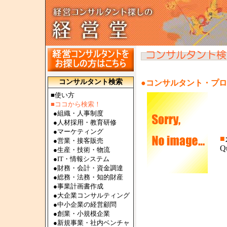
コンサルタント検索
●コンサルタント・プ
■使い方
■ココから検索！
●
組織・人事制度
●
人材採用・教育研修
●
マーケティング
■
●
営業・接客販売
Q
●
生産・技術・物流
●
IT・情報システム
●
財務・会計・資金調達
●
総務・法務・知的財産
●
事業計画書作成
●
大企業コンサルティング
●
中小企業の経営顧問
●
創業・小規模企業
●
新規事業・社内ベンチャ