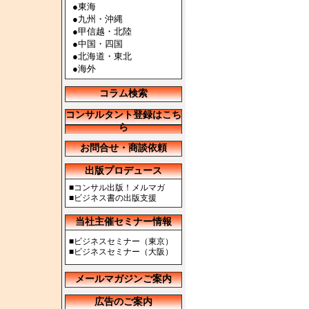
●
東海
●
九州・沖縄
●
甲信越・北陸
●
中国・四国
●
北海道・東北
●
海外
コラム検索
コンサルタント登録はこち
ら
お問合せ・商談依頼
出版プロデュース
■
コンサル出版！メルマガ
■
ビジネス書の出版支援
当社主催セミナー情報
■
ビジネスセミナー（東京）
■
ビジネスセミナー（大阪）
メールマガジンご案内
広告のご案内