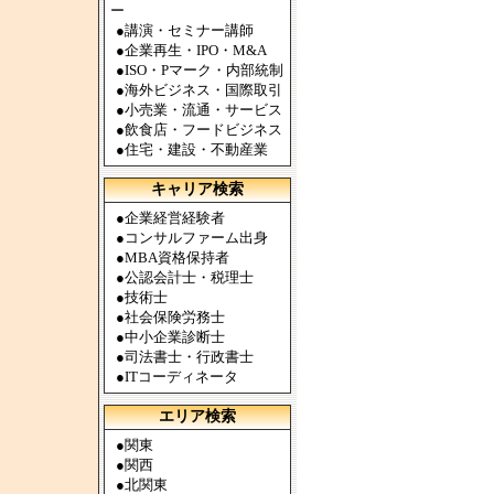
ー
●
講演・セミナー講師
●
企業再生・IPO・M&A
●
ISO・Pマーク・内部統制
●
海外ビジネス・国際取引
●
小売業・流通・サービス
●
飲食店・フードビジネス
●
住宅・建設・不動産業
キャリア検索
●
企業経営経験者
●
コンサルファーム出身
●
MBA資格保持者
●
公認会計士・税理士
●
技術士
●
社会保険労務士
●
中小企業診断士
●
司法書士・行政書士
●
ITコーディネータ
エリア検索
●
関東
●
関西
●
北関東