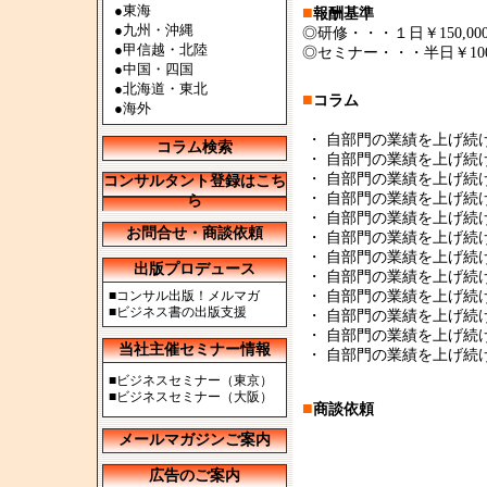
●
東海
■
報酬基準
●
九州・沖縄
◎研修・・・１日￥150,000～
●
甲信越・北陸
◎セミナー・・・半日￥100,0
●
中国・四国
●
北海道・東北
■
コラム
●
海外
・
自部門の業績を上げ続ける 
コラム検索
・
自部門の業績を上げ続ける 
・
自部門の業績を上げ続ける 
コンサルタント登録はこち
・
自部門の業績を上げ続ける 
ら
・
自部門の業績を上げ続ける 
お問合せ・商談依頼
・
自部門の業績を上げ続ける 
・
自部門の業績を上げ続ける
出版プロデュース
・
自部門の業績を上げ続ける
■
コンサル出版！メルマガ
・
自部門の業績を上げ続ける
■
ビジネス書の出版支援
・
自部門の業績を上げ続ける
・
自部門の業績を上げ続ける
当社主催セミナー情報
・
自部門の業績を上げ続ける
■
ビジネスセミナー（東京）
■
ビジネスセミナー（大阪）
■
商談依頼
メールマガジンご案内
広告のご案内