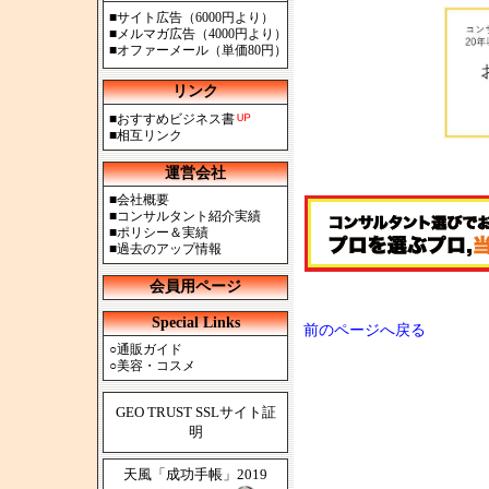
■
サイト広告（6000円より）
■
メルマガ広告（4000円より）
■
オファーメール（単価80円）
リンク
■
おすすめビジネス書
■
相互リンク
運営会社
■
会社概要
■
コンサルタント紹介実績
■
ポリシー＆実績
■
過去のアップ情報
会員用ページ
Special Links
前のページへ戻る
○
通販ガイド
○
美容・コスメ
GEO TRUST SSLサイト証
明
天風「成功手帳」2019