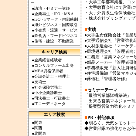
・大学工学部卒業後、コン
ー
・大手教育会社にて営業に
●
講演・セミナー講師
・大手外資系生命保険会社
●
企業再生・IPO・M&A
・株式会社ブリングアップ
●
ISO・Pマーク・内部統制
●
海外ビジネス・国際取引
■
実績
●
小売業・流通・サービス
●大手生命保険会社『営業
●
飲食店・フードビジネス
●大手通信会社『営業強化
●
住宅・建設・不動産業
●人材派遣会社『マーケテ
●環境処理会社『管理者向
キャリア検索
●工務店『営業マネジャー
●
企業経営経験者
●部品メーカー『管理者研
●
コンサルファーム出身
●事務機販売『新入社員研
●
MBA資格保持者
●住宅設備卸『営業マネジ
●
公認会計士・税理士
●葬儀社『管理者研修』
●
技術士
●
社会保険労務士
■
セミナーテーマ
●
中小企業診断士
「最強営業部隊構築法」
●
司法書士・行政書士
「出来る営業マネジャー育
●
ITコーディネータ
「提案型営業力強化セミナ
エリア検索
■
PR・特記事項
●
関東
◆明るく、元気をモットー
●
関西
◆営業部隊の強化ならお任
●
北関東