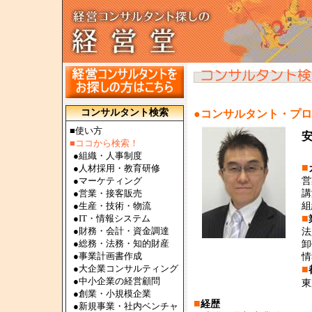
コンサルタント検索
●コンサルタント・プ
■使い方
■ココから検索！
●
組織・人事制度
■
●
人材採用・教育研修
●
マーケティング
営
●
営業・接客販売
講
●
生産・技術・物流
組
■
●
IT・情報システム
●
財務・会計・資金調達
法
●
総務・法務・知的財産
卸
●
事業計画書作成
情
●
大企業コンサルティング
■
●
中小企業の経営顧問
東
●
創業・小規模企業
■
経歴
●
新規事業・社内ベンチャ