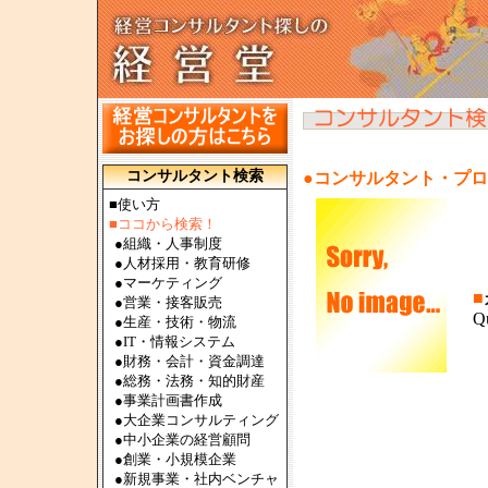
コンサルタント検索
●コンサルタント・プ
■使い方
■ココから検索！
●
組織・人事制度
●
人材採用・教育研修
●
マーケティング
■
●
営業・接客販売
Q
●
生産・技術・物流
●
IT・情報システム
●
財務・会計・資金調達
●
総務・法務・知的財産
●
事業計画書作成
●
大企業コンサルティング
●
中小企業の経営顧問
●
創業・小規模企業
●
新規事業・社内ベンチャ