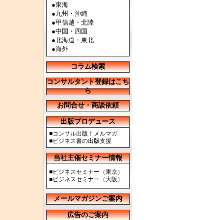
●
東海
●
九州・沖縄
●
甲信越・北陸
●
中国・四国
●
北海道・東北
●
海外
コラム検索
コンサルタント登録はこち
ら
お問合せ・商談依頼
出版プロデュース
■
コンサル出版！メルマガ
■
ビジネス書の出版支援
当社主催セミナー情報
■
ビジネスセミナー（東京）
■
ビジネスセミナー（大阪）
メールマガジンご案内
広告のご案内