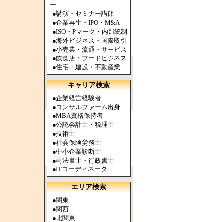
ー
●
講演・セミナー講師
●
企業再生・IPO・M&A
●
ISO・Pマーク・内部統制
●
海外ビジネス・国際取引
●
小売業・流通・サービス
●
飲食店・フードビジネス
●
住宅・建設・不動産業
キャリア検索
●
企業経営経験者
●
コンサルファーム出身
●
MBA資格保持者
●
公認会計士・税理士
●
技術士
●
社会保険労務士
●
中小企業診断士
●
司法書士・行政書士
●
ITコーディネータ
エリア検索
●
関東
●
関西
●
北関東