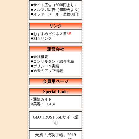
■
サイト広告（6000円より）
■
メルマガ広告（4000円より）
■
オファーメール（単価80円）
リンク
■
おすすめビジネス書
■
相互リンク
運営会社
■
会社概要
■
コンサルタント紹介実績
■
ポリシー＆実績
■
過去のアップ情報
会員用ページ
Special Links
○
通販ガイド
○
美容・コスメ
GEO TRUST SSLサイト証
明
天風「成功手帳」2019