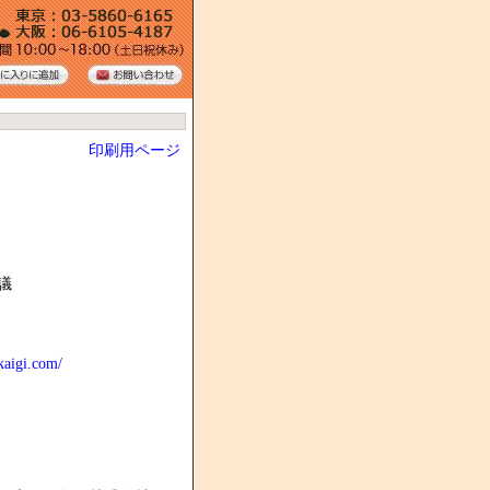
印刷用ページ
議
kaigi.com/