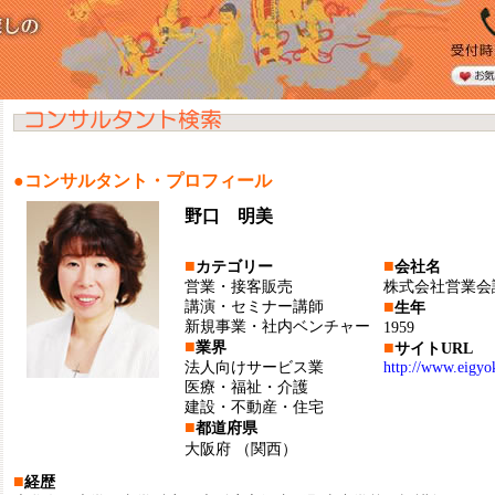
●コンサルタント・プロフィール
野口 明美
■
■
カテゴリー
会社名
営業・接客販売
株式会社営業会
■
講演・セミナー講師
生年
新規事業・社内ベンチャー
1959
■
■
業界
サイトURL
法人向けサービス業
http://www.eigyo
医療・福祉・介護
建設・不動産・住宅
■
都道府県
大阪府
（関西）
■
経歴