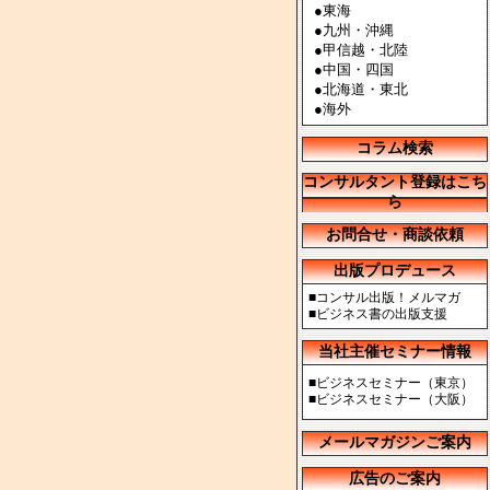
●
東海
●
九州・沖縄
●
甲信越・北陸
●
中国・四国
●
北海道・東北
●
海外
コラム検索
コンサルタント登録はこち
ら
お問合せ・商談依頼
出版プロデュース
■
コンサル出版！メルマガ
■
ビジネス書の出版支援
当社主催セミナー情報
■
ビジネスセミナー（東京）
■
ビジネスセミナー（大阪）
メールマガジンご案内
広告のご案内