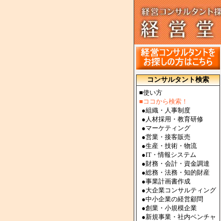
コンサルタント検索
■使い方
■ココから検索！
●
組織・人事制度
●
人材採用・教育研修
●
マーケティング
●
営業・接客販売
●
生産・技術・物流
●
IT・情報システム
●
財務・会計・資金調達
●
総務・法務・知的財産
●
事業計画書作成
●
大企業コンサルティング
●
中小企業の経営顧問
●
創業・小規模企業
●
新規事業・社内ベンチャ