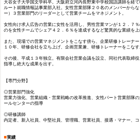
大谷女子大学国文学科卒。大阪府立河内長野東中学校国語講師を経て
ルート就職情報誌事業部入社。女性営業部隊２０名のメンバーからな
ー）３営業部門のリーダーとして営業チームをマネジメント。
女性向け求人広告の営業に女性を活用し、男性営業マンが１２．７％
のを女性チームでシェア４２．６％を達成するなど驚異的な業績を上
また、現場での営業マネジメントをこなす傍ら、企業研修トレーナー
１０年、研修会社を立ち上げ、企画営業兼、研修トレーナーをこなす
その後、平成１３年独立。有限会社営業会議を設立、同社代表取締役
指導し絶大な成果を出す。
【専門分野】
◎営業部門強化
営業力強化、営業組織・営業戦略の改革推進、女性パート営業部隊の
ールセンターの指導
◎研修講師
内定者、新入社員、中堅社員、管理職、営業社員、接遇・マナー、コ
■
実績