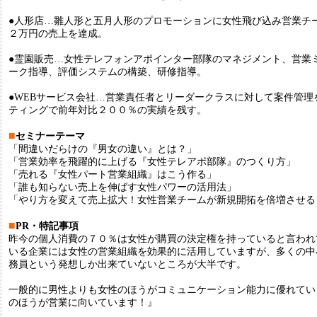
●人形店…雛人形と五月人形のプロモーションに女性飛び込み営業チ
２万円の売上を達成。
●霊園販売…女性テレフォンアポインター部隊のマネジメント、営業
ーク指導、評価システムの構築、研修指導。
●WEBサービス会社…営業責任者とリーダークラスに対して案件管理
ティングで前年対比２００％の実績を残す。
■
セミナーテーマ
「間違いだらけの『男女の違い』とは？」
「営業効率を飛躍的に上げる『女性テレアポ部隊』のつくり方」
「売れる『女性パート営業組織』はこう作る」
「誰も知らない売上を伸ばす女性パワーの活用法」
「やり方を変えて売上拡大！女性営業チームが新規開拓を倍増させる
■
PR・特記事項
昨今の個人消費の７０％は女性が購買の決定権を持っていると言われ
いる企業には女性の営業組織を効果的に活用していますが、多くの中
務員という発想しか出来ていないところが大半です。
一般的に男性よりも女性のほうがコミュニケーション能力に優れてい
のほうが営業に向いています！』