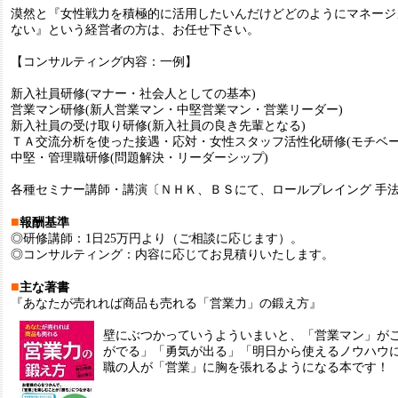
漠然と『女性戦力を積極的に活用したいんだけどどのようにマネージ
ない』という経営者の方は、お任せ下さい。
【コンサルティング内容：一例】
新入社員研修(マナー・社会人としての基本)
営業マン研修(新人営業マン・中堅営業マン・営業リーダー)
新入社員の受け取り研修(新入社員の良き先輩となる)
ＴＡ交流分析を使った接遇・応対・女性スタッフ活性化研修(モチベー
中堅・管理職研修(問題解決・リーダーシップ)
各種セミナー講師・講演〔ＮＨＫ、ＢＳにて、ロールプレイング 手
■
報酬基準
◎研修講師：1日25万円より（ご相談に応じます）。
◎コンサルティング：内容に応じてお見積りいたします。
■
主な著書
『あなたが売れれば商品も売れる「営業力」の鍛え方』
壁にぶつかっていうよういまいと、「営業マン」が
がでる」「勇気が出る」「明日から使えるノウハウ
職の人が「営業」に胸を張れるようになる本です！