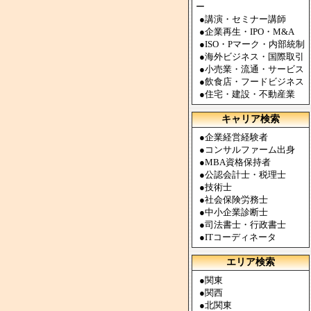
ー
●
講演・セミナー講師
●
企業再生・IPO・M&A
●
ISO・Pマーク・内部統制
●
海外ビジネス・国際取引
●
小売業・流通・サービス
●
飲食店・フードビジネス
●
住宅・建設・不動産業
キャリア検索
●
企業経営経験者
●
コンサルファーム出身
●
MBA資格保持者
●
公認会計士・税理士
●
技術士
●
社会保険労務士
●
中小企業診断士
●
司法書士・行政書士
●
ITコーディネータ
エリア検索
●
関東
●
関西
●
北関東