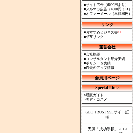
■
サイト広告（6000円より）
■
メルマガ広告（4000円より）
■
オファーメール（単価80円）
リンク
■
おすすめビジネス書
■
相互リンク
運営会社
■
会社概要
■
コンサルタント紹介実績
■
ポリシー＆実績
■
過去のアップ情報
会員用ページ
Special Links
○
通販ガイド
○
美容・コスメ
GEO TRUST SSLサイト証
明
天風「成功手帳」2019