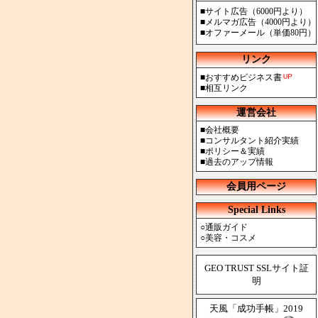
■
サイト広告（6000円より）
■
メルマガ広告（4000円より）
■
オファーメール（単価80円）
リンク
■
おすすめビジネス書
■
相互リンク
運営会社
■
会社概要
■
コンサルタント紹介実績
■
ポリシー＆実績
■
過去のアップ情報
会員用ページ
Special Links
○
通販ガイド
○
美容・コスメ
GEO TRUST SSLサイト証
明
天風「成功手帳」2019