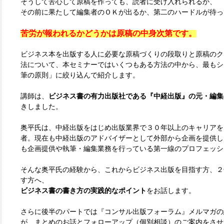
そうして苦心して原稿を作っても、読者に受け入れられるか、
その前に果たして編集者のＯＫが出るか、第二のハードルが待っ
苦労が報われるかどうかは原稿の中身次第です。
ビジネス本を出版する人に必要な原稿づくりの段取りと原稿のク
法について、本セミナーではいくつもある方法の中から、最もシ
筆の原則」に絞り込んで紹介します。
講師は、
ビジネス書の有力出版社である『中経出版』の元・編集
きしました。
奥平氏は、中経出版をはじめ出版業界で３０年以上のキャリアを
者。現在も中経出版のアドバイザーとして外部から企画を提供し
も企画提供や執筆・編集業務を行っている第一線のプロフェッシ
そんな奥平氏の経験から、これからビジネス出版を目指す方、２
す方へ、
ビジネス書の書き方の実践的なポイント
をお話します。
さらに後半のパートでは『コンサル出版フォーラム』メルマガの
が、まとめのお話とフォローアップ（個別相談）のご案内をさせ