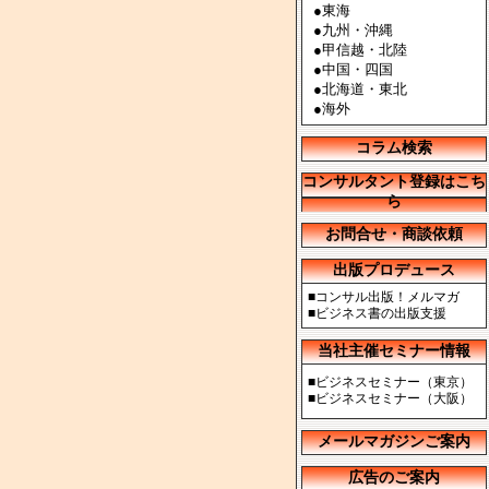
●
東海
●
九州・沖縄
●
甲信越・北陸
●
中国・四国
●
北海道・東北
●
海外
コラム検索
コンサルタント登録はこち
ら
お問合せ・商談依頼
出版プロデュース
■
コンサル出版！メルマガ
■
ビジネス書の出版支援
当社主催セミナー情報
■
ビジネスセミナー（東京）
■
ビジネスセミナー（大阪）
メールマガジンご案内
広告のご案内