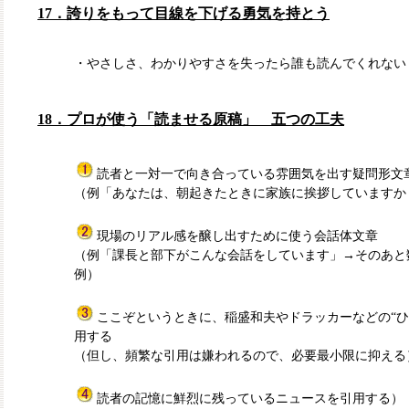
17．誇りをもって目線を下げる勇気を持とう
・やさしさ、わかりやすさを失ったら誰も読んでくれない
18．プロが使う「読ませる原稿」 五つの工夫
読者と一対一で向き合っている雰囲気を出す疑問形文
（例「あなたは、朝起きたときに家族に挨拶していますか
現場のリアル感を醸し出すために使う会話体文章
（例「課長と部下がこんな会話をしています」→そのあと
例）
ここぞというときに、稲盛和夫やドラッカーなどの“ひ
用する
（但し、頻繁な引用は嫌われるので、必要最小限に抑える
読者の記憶に鮮烈に残っているニュースを引用する）