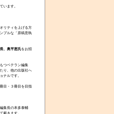
ています。
オリティを上げる方
ンプルな「原稿意執
長、奥平恵氏
をお招
もつベテラン編集
たり、他の出版社へ
ョナルです。
冊目・３冊目を目指
編集長の本多泰輔
て戴きます。