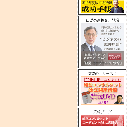
伝説の新将命、登場
待望のリリース！
広報ブログ