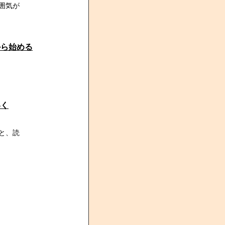
囲気が
から始める
いく
と、読