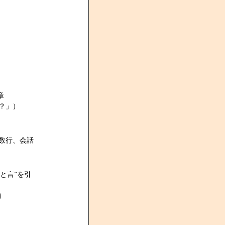
章
？」）
数行、会話
と言”を引
）