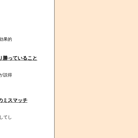
効果的
り勝っていること
が説得
のミスマッチ
してし