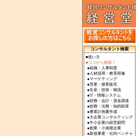
コンサルタント検索
■使い方
■ココから検索！
●
組織・人事制度
●
人材採用・教育研修
●
マーケティング
●
営業・接客販売
●
生産・技術・物流
●
IT・情報システム
●
財務・会計・資金調達
●
総務・法務・知的財産
●
事業計画書作成
●
大企業コンサルティング
●
中小企業の経営顧問
●
創業・小規模企業
●
新規事業・社内ベンチャ