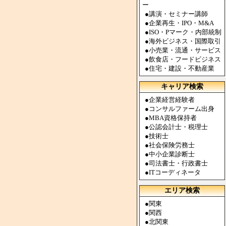
ー
●
講演・セミナー講師
●
企業再生・IPO・M&A
●
ISO・Pマーク・内部統制
●
海外ビジネス・国際取引
●
小売業・流通・サービス
●
飲食店・フードビジネス
●
住宅・建設・不動産業
キャリア検索
●
企業経営経験者
●
コンサルファーム出身
●
MBA資格保持者
●
公認会計士・税理士
●
技術士
●
社会保険労務士
●
中小企業診断士
●
司法書士・行政書士
●
ITコーディネータ
エリア検索
●
関東
●
関西
●
北関東