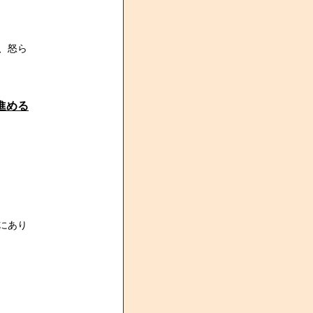
、怒ら
進める
にあり