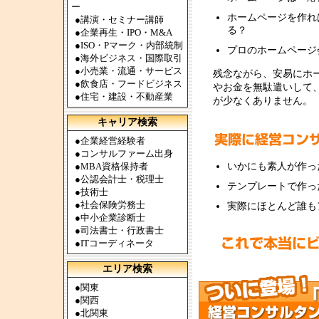
ー
ホームページを作れ
●
講演・セミナー講師
る？
●
企業再生・IPO・M&A
●
ISO・Pマーク・内部統制
プロのホームページ
●
海外ビジネス・国際取引
●
小売業・流通・サービス
残念ながら、安易にホ
●
飲食店・フードビジネス
やお金を無駄遣いして
●
住宅・建設・不動産業
が少なくありません。
キャリア検索
●
企業経営経験者
●
コンサルファーム出身
●
MBA資格保持者
いかにも素人が作っ
●
公認会計士・税理士
テンプレートで作っ
●
技術士
●
社会保険労務士
実際にほとんど誰も
●
中小企業診断士
●
司法書士・行政書士
●
ITコーディネータ
エリア検索
●
関東
●
関西
●
北関東