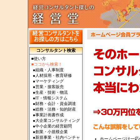
コンサルタント検索
■使い方
■ココから検索！
●
組織・人事制度
●
人材採用・教育研修
●
マーケティング
●
営業・接客販売
●
生産・技術・物流
●
IT・情報システム
●
財務・会計・資金調達
●
総務・法務・知的財産
●
事業計画書作成
●
大企業コンサルティング
●
中小企業の経営顧問
●
創業・小規模企業
●
新規事業・社内ベンチャ
ホームページは一応