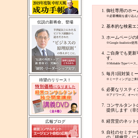
御社専用のホー
※必要機能を盛り込ん
伝説の新将命、登場
基本的な検索エ
ホームページの
※Google Analistics使
ご自身でも更新
す。
※Mobable Typeベース
毎月1回対策ミ
※ミーティングはご来
待望のリリース！
必要なリスティ
※アドワーズ、オーバ
コンサルタント
提供します（非
経営堂のネット
広報ブログ
自社のセミナー
の「研修堂」に