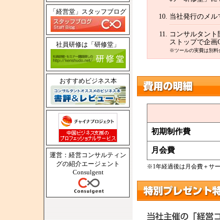
「経営堂」スタッフブログ
当社発行のメル
コンサルタント
ストップで企画
社員研修は「研修堂」
※ツールの実費は別料
おすすめビジネス本
初期制作費
月会費
運営：経営コンサルティン
グの紹介エージェント
※1年経過後は月会費＋サーバ
Consulgent