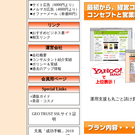
■
サイト広告（6000円より）
■
メルマガ広告（4000円より）
■
オファーメール（単価80円）
リンク
■
おすすめビジネス書
■
相互リンク
運営会社
■
会社概要
■
コンサルタント紹介実績
■
ポリシー＆実績
■
過去のアップ情報
会員用ページ
Special Links
○
通販ガイド
運用支援も丸ごと請け
○
美容・コスメ
GEO TRUST SSLサイト証
明
天風「成功手帳」2019