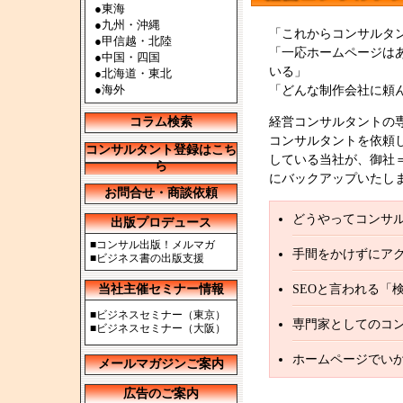
●
東海
●
九州・沖縄
「これからコンサルタ
●
甲信越・北陸
「一応ホームページは
●
中国・四国
いる」
●
北海道・東北
●
海外
「どんな制作会社に頼
コラム検索
経営コンサルタントの専
コンサルタントを依頼
コンサルタント登録はこち
している当社が、御社
ら
にバックアップいたし
お問合せ・商談依頼
どうやってコンサ
出版プロデュース
■
コンサル出版！メルマガ
手間をかけずにア
■
ビジネス書の出版支援
当社主催セミナー情報
SEOと言われる「
■
ビジネスセミナー（東京）
専門家としてのコ
■
ビジネスセミナー（大阪）
ホームページでい
メールマガジンご案内
広告のご案内