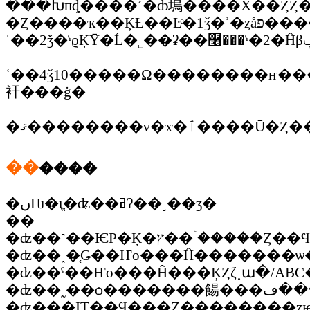
���Խпȡ����´�ȸ塢����Х��ȤȤ
�Ȥ����ҡ��ĶȽ��Ŀͤ�1ǯ�ʾ�ȥåפ����Ӥ�ݻ���������Ұ��ʤ�������տ��ˡ�����62ǯ�����Ұ��Ȥʤꡢ���Ȥ˼��������Ӻ��Ѥ�»ܤ����롣
ʿ��4ǯ10�����Ω��������ҥ������ȥ����Ω
衦���ġ�
��
����
�ںǶ�ιֱ�ʥ��ߥʡ��˼��ӡ�
��
�ʣ��˺��ѤΡ�Ķ�ץ��ۤ
�ʣ��ˤ��Ҥο���Ĥ���ĶȤζ˰ա�/AB