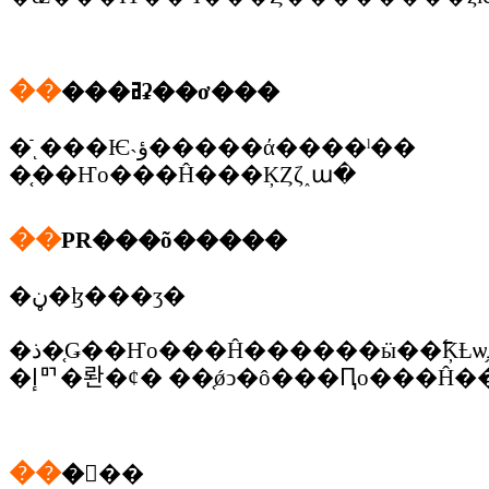
��
���ߥʡ��ơ���
�ֿͺ���Ѥ˴ؤ�����ά����ˡ��
�֤��Ҥο���Ĥ���ĶȤζ˰ա�
��
PR���õ�����
�ڼ�ɮ���ӡ�
�إꥯ�롼�ȼ� ��֤ǿͻ�ô���Ԥο���Ĥ
��
�󽷴��