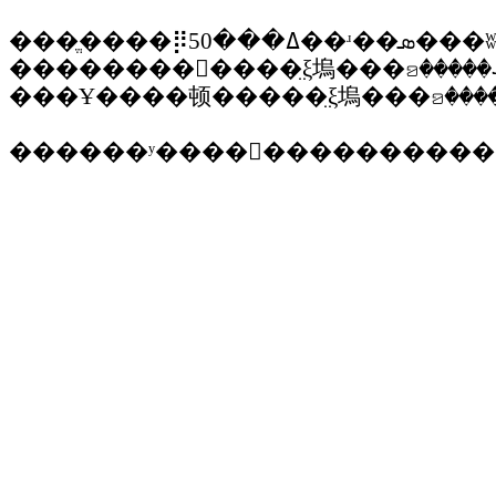
���ֱ����⡿50
������ʸ����񡢽���������