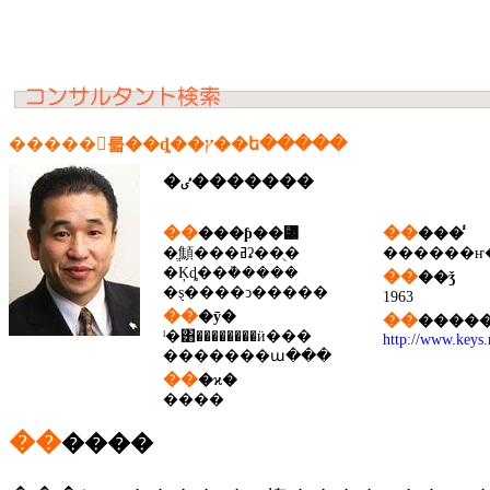
�����󥵥륿��ȡ��ץ��ե�����
�ٸ�������
��
��
���ƥ��꡼
���̾
�ֱ顦���ߥʡ��ֻ�
������ҥ
�Ķȡ��ܵ�����
��
��ǯ
�ȿ����ͻ�����
1963
��
�ȳ�
��
�����
ˡ�͸��������ӥ���
http://www.keys.
�������ա���
��
�ϰ�
����
��
����