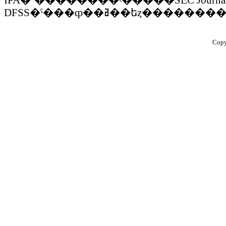
IPA�ʾ��������ʵ�����SEC Journ
DFSS�ˤ���ȹ��ߥ��եȥ���
Copy