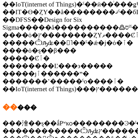
��IoT(internet of Things)�ˤ��ӥ��ͥ��
��IT�ϴ�ȤΥ��å�
��DFSS��Design for Six
�����Ѽԡʥ��󥸥˥��ˤ�ǽ�ϳ�ȯ�ٱ�
����ȯ�ȿ��β���
�����Ȼٱ�
��������Ľ���϶�����
�����ȷײ������ٱ�
�������ʽ�����ˤο����ٱ�
��
���
���澮��ȿ��ǻΡʷкѻ��������Ͽ�
������������Ѽԡʥץ��������ȥޥ͡����㡢