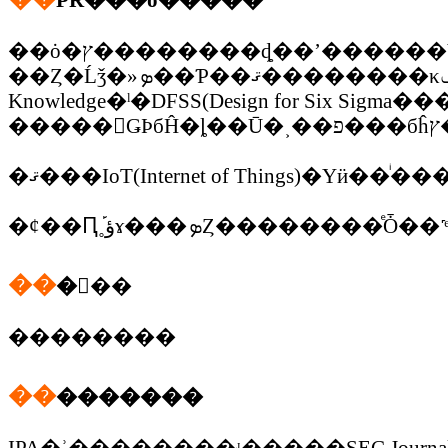
PR���õ�����
��ȯ�ץ��������ȡ��ʼ������Υ��󥵥륿
��Ȥ�Ĺǯ�»ܤ��Ƥ��ޤ��������κݤ˻��Ѥ���PMBOK��Project Management Body of
Knowledge�ˡ�DFSS(Design for Si
��
�󽷴��
��������
��
�������