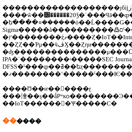
�������������������ȷбĳزʡʹ���ײ��칶��´�ȸ塢
����ŵ��᡼������20ǯ�ʾ���Ϥä��ȹ��ߥ��եȥ�������ȯ�˷Ȥ�ꡢ�ץ��������ȥޥ͡�
�ե����०������ȯ��Ĺ����Ǥ���롣DF
Sigma�����å����������߷סˤ���ɽ����뿮������������/
�ץ��������ȥޥͥ����Ȥ�IoT��Internet of Things)�Υӥ��ͥ���ǥ빽�ۤ˴ؤ��륳�󥵥륿
��ȤȤ��Ƥμ��ӵڤӼ��Ȥηи�����ֿ��˸���ǳ����Ǥ���ͺ�פΰ������礭
�ʤ���������������μ���Ū�
IPA�ʾ��������ʵ�����SEC Journ
DFSS�ˤ���ȹ��ߥ��եȥ�
�ޤ��������ʽ�����ˤ���Ѥ�
����Ʊ��ҥ��󥵥����ɽ
���澮��ȿ��ǻΡʷкѻ��������Ͽ�
��IoT�������ٰѰ�����С�
��
����