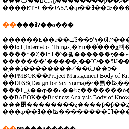
���Ѿ��
��
���ߥʡ��ơ���
������Ƚ��
��IoT(Internet of Things)�Υӥ��ͥ���ǥ빽
�������ʽ�����˳��Ѥˤ��бĲ�
�֥��å��������ޤˤ��бĲ��ס�
��DFSS(Design for Six Sigma)�ˤ�
�ּ��Ԥ˳ؤ��ȹ��ߥ��եȥ������
��BABOK��Business Analysis Body of Kn
���׵��������ȥ����ƥ�ƥ
���ȹ��ߥ��եȥ��������󥸥˥
��