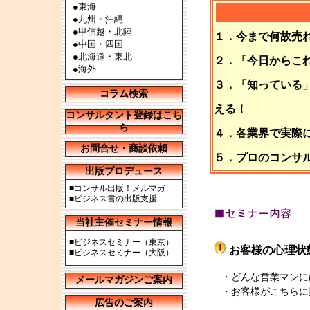
●
東海
●
九州・沖縄
●
甲信越・北陸
１．今まで何故売
●
中国・四国
●
北海道・東北
２．「今日からこ
●
海外
３．「知っている
コラム検索
える！
コンサルタント登録はこち
ら
４．各業界で実際
お問合せ・商談依頼
５．プロのコンサ
出版プロデュース
■
コンサル出版！メルマガ
■
ビジネス書の出版支援
当社主催セミナー情報
■
ビジネスセミナー（東京）
お客様の心理状
■
ビジネスセミナー（大阪）
・どんな営業マンに
メールマガジンご案内
・お客様がこちらに
広告のご案内