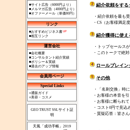
■
サイト広告（6000円より）
紹介依頼をする
■
メルマガ広告（4000円より）
■
オファーメール（単価80円）
・紹介依頼を最も受
・CS（お客様満足度
リンク
■
おすすめビジネス書
紹介獲得に使え
■
相互リンク
運営会社
・トップセールスが
・このトークで絶対
■
会社概要
■
コンサルタント紹介実績
■
ポリシー＆実績
ロールプレイン
■
過去のアップ情報
会員用ページ
その他
Special Links
・「名刺交換」時に
○
通販ガイド
・お客様の本音を引
○
美容・コスメ
・お客様に断られて
・コスト0円で見込
GEO TRUST SSLサイト証
・質疑応答：皆さん
明
天風「成功手帳」2019