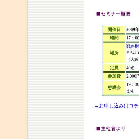
開催日
2009
時間
17：0
戦略財
場所
〒541
（大阪
定員
40
参加費
2,0
19：
懇親会
ます
→お申し込みはコチ