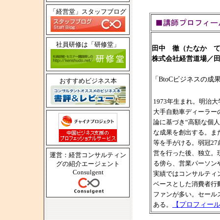
「経営堂」スタッフブログ
社員研修は「研修堂」
田中 徹（たなか 
株式会社経営道場／
「BtoCビジネスの
おすすめビジネス本
1973年生まれ。明
大手自動車ディーラー
論に基づき“高額な個
な成果を創出する。ま
等を手がける。弱冠2
営を行った後、独立。
運営：経営コンサルティン
る傍ら、営業パーソン
グの紹介エージェント
Consulgent
実績ではコンサルティ
ベースとした消費者行
ファンが多い。セール
ある。
【プロフィー