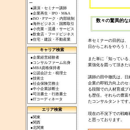
ー
●
講演・セミナー講師
●
企業再生・IPO・M&A
●
ISO・Pマーク・内部統制
数々の驚異的な
●
海外ビジネス・国際取引
●
小売業・流通・サービス
●
飲食店・フードビジネス
●
住宅・建設・不動産業
本セミナーの目的は、
日からこれをやろう！
キャリア検索
●
企業経営経験者
また単に「知っている
●
コンサルファーム出身
業強化を図って頂きた
●
MBA資格保持者
●
公認会計士・税理士
講師の田中徹氏は、日
●
技術士
企業の即戦力向上のセ
●
社会保険労務士
●
中小企業診断士
る段階での人材育成プ
●
司法書士・行政書士
も歴任。それらの豊富
●
ITコーディネータ
たコンサルタントです
エリア検索
現在の不況下での戦略
●
関東
と思っております。
●
関西
●
北関東