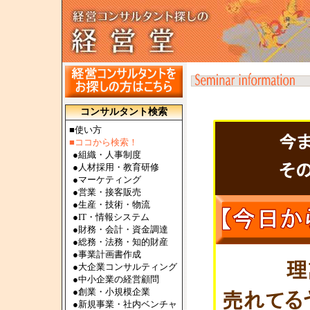
コンサルタント検索
■使い方
■ココから検索！
●
組織・人事制度
●
人材採用・教育研修
●
マーケティング
●
営業・接客販売
●
生産・技術・物流
●
IT・情報システム
●
財務・会計・資金調達
●
総務・法務・知的財産
●
事業計画書作成
●
大企業コンサルティング
●
中小企業の経営顧問
●
創業・小規模企業
●
新規事業・社内ベンチャ