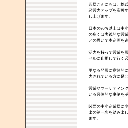
皆様こんにちは。株
経営力アップを応援す
し上げます。
日本の90％以上は中
の多くは実践的な営
との思いで本企画を
活力を持って営業を
ベルに止揚して行く
更なる発展に意欲的
力されている方に是
営業やマーケティン
いる具体的な事例を
関西の中小企業様に
出の第一歩を踏み出
ます。