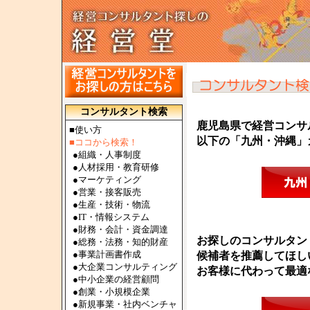
コンサルタント検索
鹿児島県で経営コンサ
■使い方
以下の「九州・沖縄」
■ココから検索！
●
組織・人事制度
●
人材採用・教育研修
●
マーケティング
●
営業・接客販売
●
生産・技術・物流
●
IT・情報システム
●
財務・会計・資金調達
お探しのコンサルタン
●
総務・法務・知的財産
●
事業計画書作成
候補者を推薦してほし
●
大企業コンサルティング
お客様に代わって最適
●
中小企業の経営顧問
●
創業・小規模企業
●
新規事業・社内ベンチャ