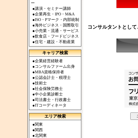
ー
●
講演・セミナー講師
●
企業再生・IPO・M&A
●
ISO・Pマーク・内部統制
●
海外ビジネス・国際取引
コンサルタントとして
●
小売業・流通・サービス
●
飲食店・フードビジネス
●
住宅・建設・不動産業
キャリア検索
●
企業経営経験者
●
コンサルファーム出身
●
MBA資格保持者
●
公認会計士・税理士
●
技術士
●
社会保険労務士
●
中小企業診断士
●
司法書士・行政書士
●
ITコーディネータ
エリア検索
●
関東
●
関西
●
北関東