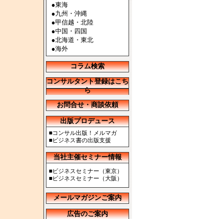
●
東海
●
九州・沖縄
●
甲信越・北陸
●
中国・四国
●
北海道・東北
●
海外
コラム検索
コンサルタント登録はこち
ら
お問合せ・商談依頼
出版プロデュース
■
コンサル出版！メルマガ
■
ビジネス書の出版支援
当社主催セミナー情報
■
ビジネスセミナー（東京）
■
ビジネスセミナー（大阪）
メールマガジンご案内
広告のご案内