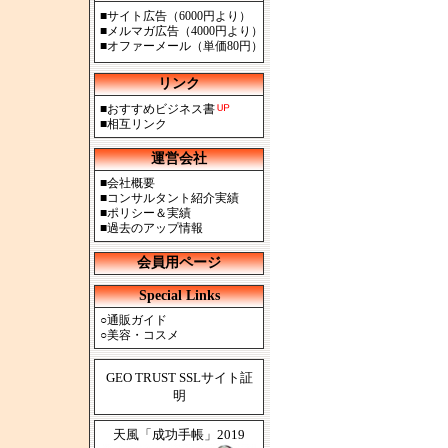
■
サイト広告（6000円より）
■
メルマガ広告（4000円より）
■
オファーメール（単価80円）
リンク
■
おすすめビジネス書
■
相互リンク
運営会社
■
会社概要
■
コンサルタント紹介実績
■
ポリシー＆実績
■
過去のアップ情報
会員用ページ
Special Links
○
通販ガイド
○
美容・コスメ
GEO TRUST SSLサイト証
明
天風「成功手帳」2019