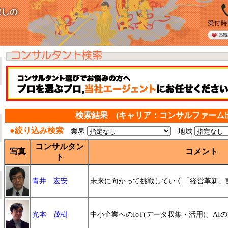
検索結果 (キャリア：コンサルファーム出
●絞り込み検索
業界
地域
コンサルタン
写真
コメント
ト
青井 宏安
未来に向かって挑戦していく「経営革新」
光本 茂樹
中小企業へのIoT(データ収集・活用)、AI