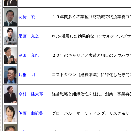
花房 陵
１９年間多くの業種商材領域で物流業務コ
尾藤 克之
EQを活用した効果的なコンサルティング
黒田 真也
２０年のキャリアと実績と独自のノウハウ
片桐 明
コストダウン（経費削減）に特化した専門
今村 健太郎
経営戦略と組織活性を柱に、創業・事業再
伊藤 由紀美
グローバル、マーケティング、リスク＆サ