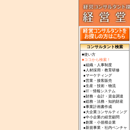
コンサルタント検索
■使い方
■ココから検索！
●
組織・人事制度
●
人材採用・教育研修
●
マーケティング
●
営業・接客販売
●
生産・技術・物流
●
IT・情報システム
●
財務・会計・資金調達
●
総務・法務・知的財産
●
事業計画書作成
●
大企業コンサルティング
●
中小企業の経営顧問
●
創業・小規模企業
●
新規事業・社内ベンチャ