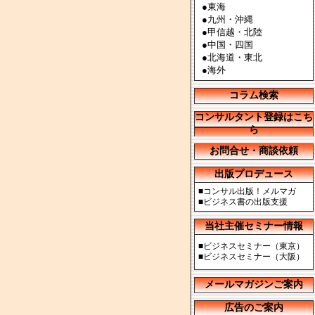
●
東海
●
九州・沖縄
●
甲信越・北陸
●
中国・四国
●
北海道・東北
●
海外
コラム検索
コンサルタント登録はこち
ら
お問合せ・商談依頼
出版プロデュース
■
コンサル出版！メルマガ
■
ビジネス書の出版支援
当社主催セミナー情報
■
ビジネスセミナー（東京）
■
ビジネスセミナー（大阪）
メールマガジンご案内
広告のご案内