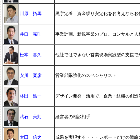
川原 拓馬
黒字定着、資金繰り安定化をお考えならお
井口 嘉則
事業計画、新規事業のプロ。コンサルと人
松本 喜久
他社ではできない営業現場実践型の支援で
安川 寛彦
営業部隊強化のスペシャリスト
林田 浩一
デザイン開発・活用で、企業・組織の創造
武石 美則
経営者の相談相手
太田 信之
成果を実現する・・・レポートだけの戦略