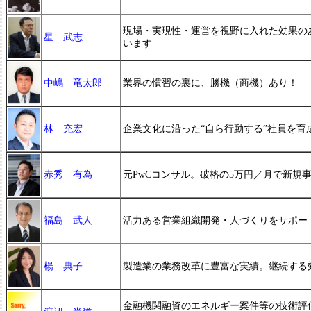
現場・実現性・運営を視野に入れた効果の
星 武志
います
中嶋 竜太郎
業界の慣習の裏に、勝機（商機）あり！
林 充宏
企業文化に沿った“自ら行動する”社員を育
赤秀 有為
元PwCコンサル。破格の5万円／月で新規
福島 武人
活力ある営業組織開発・人づくりをサポー
楊 典子
製造業の業務改革に豊富な実績。継続する
金融機関融資のエネルギー案件等の技術評