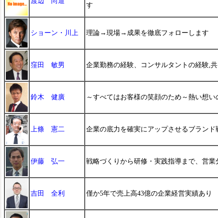
渡辺 尚道
す
ショーン・川上
理論→現場→成果を徹底フォローします
窪田 敏男
企業勤務の経験、コンサルタントの経験,
鈴木 健廣
～すべてはお客様の笑顔のため～熱い想い
上條 憲二
企業の底力を確実にアップさせるブランド
伊藤 弘一
戦略づくりから研修・実践指導まで、営業
吉田 全利
僅か5年で売上高43億の企業経営実績あり