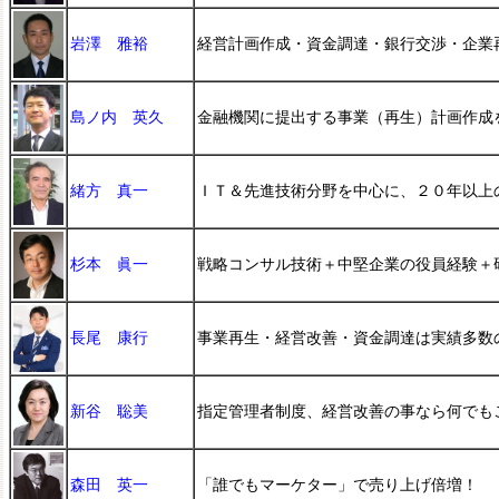
岩澤 雅裕
経営計画作成・資金調達・銀行交渉・企業
島ノ内 英久
金融機関に提出する事業（再生）計画作成
緒方 真一
ＩＴ＆先進技術分野を中心に、２０年以上
杉本 眞一
戦略コンサル技術＋中堅企業の役員経験＋
長尾 康行
事業再生・経営改善・資金調達は実績多数
新谷 聡美
指定管理者制度、経営改善の事なら何でも
森田 英一
「誰でもマーケター」で売り上げ倍増！