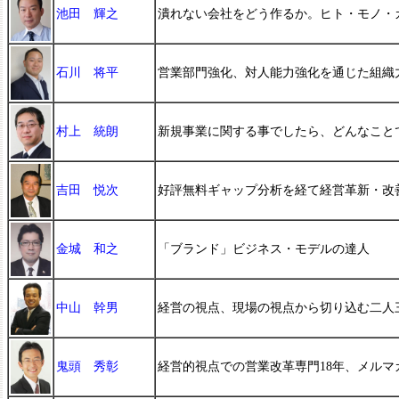
池田 輝之
潰れない会社をどう作るか。ヒト・モノ・カ
石川 将平
営業部門強化、対人能力強化を通じた組織
村上 統朗
新規事業に関する事でしたら、どんなこと
吉田 悦次
好評無料ギャップ分析を経て経営革新・改
金城 和之
「ブランド」ビジネス・モデルの達人
中山 幹男
経営の視点、現場の視点から切り込む二人
鬼頭 秀彰
経営的視点での営業改革専門18年、メルマ