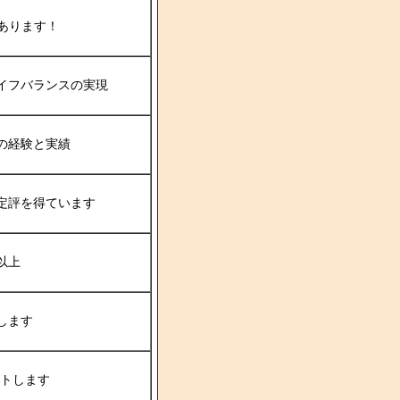
にあります！
イフバランスの実現
の経験と実績
定評を得ています
以上
します
ートします