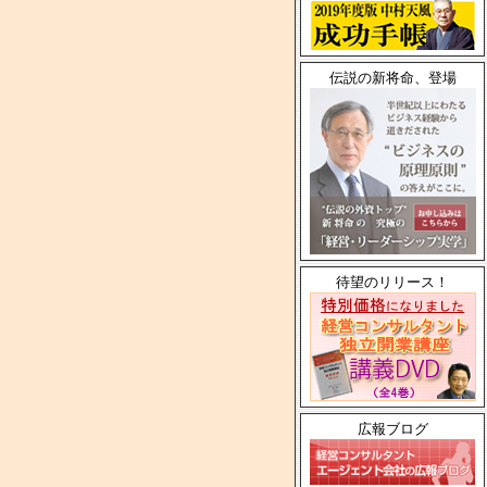
伝説の新将命、登場
待望のリリース！
広報ブログ