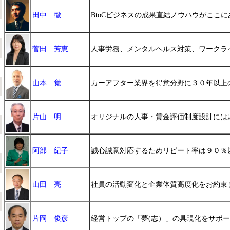
田中 徹
BtoCビジネスの成果直結ノウハウがここ
菅田 芳恵
人事労務、メンタルヘルス対策、ワークラ
山本 覚
カーアフター業界を得意分野に３０年以上
片山 明
オリジナルの人事・賃金評価制度設計には
阿部 紀子
誠心誠意対応するためリピート率は９０％
山田 亮
社員の活動変化と企業体質高度化をお約束
片岡 俊彦
経営トップの「夢(志）」の具現化をサポ