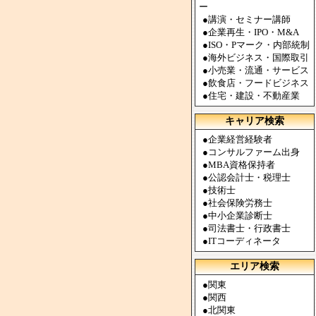
ー
●
講演・セミナー講師
●
企業再生・IPO・M&A
●
ISO・Pマーク・内部統制
●
海外ビジネス・国際取引
●
小売業・流通・サービス
●
飲食店・フードビジネス
●
住宅・建設・不動産業
キャリア検索
●
企業経営経験者
●
コンサルファーム出身
●
MBA資格保持者
●
公認会計士・税理士
●
技術士
●
社会保険労務士
●
中小企業診断士
●
司法書士・行政書士
●
ITコーディネータ
エリア検索
●
関東
●
関西
●
北関東