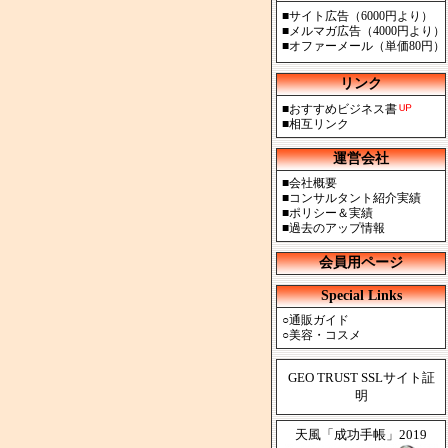
■
サイト広告（6000円より）
■
メルマガ広告（4000円より）
■
オファーメール（単価80円）
リンク
■
おすすめビジネス書
■
相互リンク
運営会社
■
会社概要
■
コンサルタント紹介実績
■
ポリシー＆実績
■
過去のアップ情報
会員用ページ
Special Links
○
通販ガイド
○
美容・コスメ
GEO TRUST SSLサイト証
明
天風「成功手帳」2019