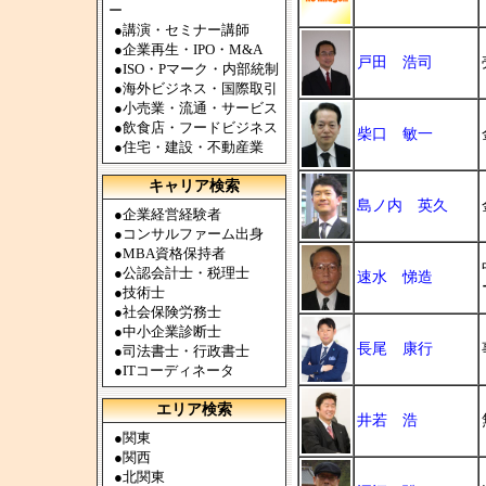
ー
●
講演・セミナー講師
●
企業再生・IPO・M&A
戸田 浩司
●
ISO・Pマーク・内部統制
●
海外ビジネス・国際取引
●
小売業・流通・サービス
●
飲食店・フードビジネス
柴口 敏一
●
住宅・建設・不動産業
キャリア検索
島ノ内 英久
●
企業経営経験者
●
コンサルファーム出身
●
MBA資格保持者
●
公認会計士・税理士
速水 悌造
●
技術士
●
社会保険労務士
●
中小企業診断士
長尾 康行
●
司法書士・行政書士
●
ITコーディネータ
エリア検索
井若 浩
●
関東
●
関西
●
北関東