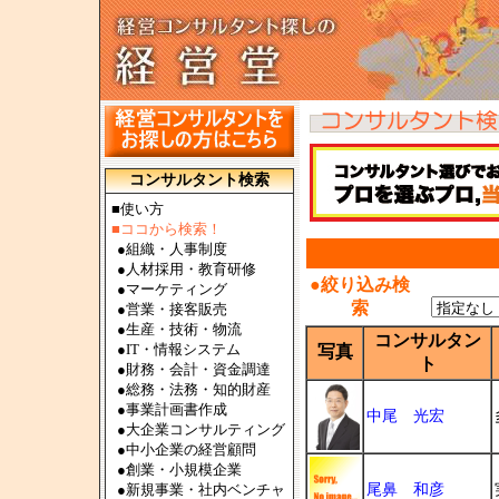
コンサルタント検索
■使い方
■ココから検索！
●
組織・人事制度
●
人材採用・教育研修
●絞り込み検
●
マーケティング
索
●
営業・接客販売
●
生産・技術・物流
コンサルタン
●
IT・情報システム
写真
ト
●
財務・会計・資金調達
●
総務・法務・知的財産
●
事業計画書作成
中尾 光宏
●
大企業コンサルティング
●
中小企業の経営顧問
●
創業・小規模企業
●
新規事業・社内ベンチャ
尾鼻 和彦