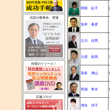
阿部 紀子
伝説の新将命、登場
安井 春彦
辻川 佳男
川原 拓馬
待望のリリース！
喜多 洲山
馬塲 孝夫
広報ブログ
増谷 淳子