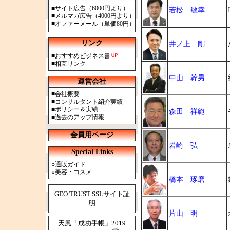
■
サイト広告（6000円より）
若松 敏幸
■
メルマガ広告（4000円より）
■
オファーメール（単価80円）
リンク
井ノ上 剛
■
おすすめビジネス書
■
相互リンク
中山 幹男
運営会社
■
会社概要
■
コンサルタント紹介実績
■
ポリシー＆実績
森田 祥範
■
過去のアップ情報
会員用ページ
岩崎 弘
Special Links
○
通販ガイド
○
美容・コスメ
橋本 琢磨
GEO TRUST SSLサイト証
明
片山 明
天風「成功手帳」2019