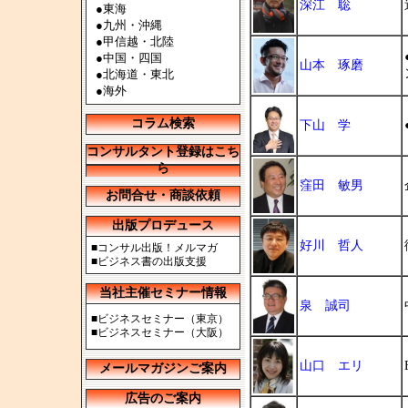
深江 聡
●
東海
●
九州・沖縄
●
甲信越・北陸
●
中国・四国
山本 琢磨
●
北海道・東北
●
海外
コラム検索
下山 学
コンサルタント登録はこち
ら
窪田 敏男
お問合せ・商談依頼
出版プロデュース
好川 哲人
■
コンサル出版！メルマガ
■
ビジネス書の出版支援
当社主催セミナー情報
泉 誠司
■
ビジネスセミナー（東京）
■
ビジネスセミナー（大阪）
山口 エリ
メールマガジンご案内
広告のご案内