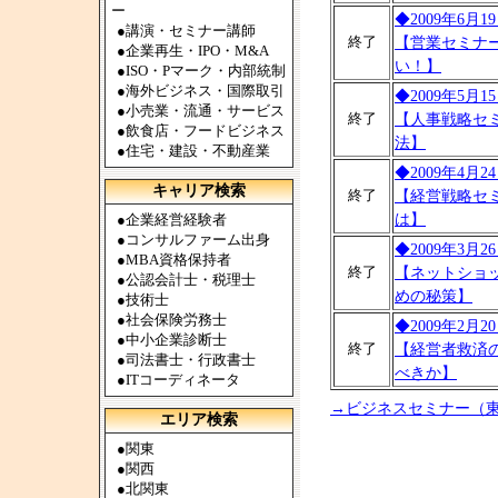
ー
◆2009年6月
●
講演・セミナー講師
終了
【営業セミナ
●
企業再生・IPO・M&A
い！】
●
ISO・Pマーク・内部統制
●
海外ビジネス・国際取引
◆2009年5月
●
小売業・流通・サービス
終了
【人事戦略セ
●
飲食店・フードビジネス
法】
●
住宅・建設・不動産業
◆2009年4月
キャリア検索
終了
【経営戦略セ
●
企業経営経験者
は】
●
コンサルファーム出身
◆2009年3月
●
MBA資格保持者
終了
【ネットショ
●
公認会計士・税理士
めの秘策】
●
技術士
●
社会保険労務士
◆2009年2月
●
中小企業診断士
終了
【経営者救済
●
司法書士・行政書士
べきか】
●
ITコーディネータ
→ビジネスセミナー（
エリア検索
●
関東
●
関西
●
北関東