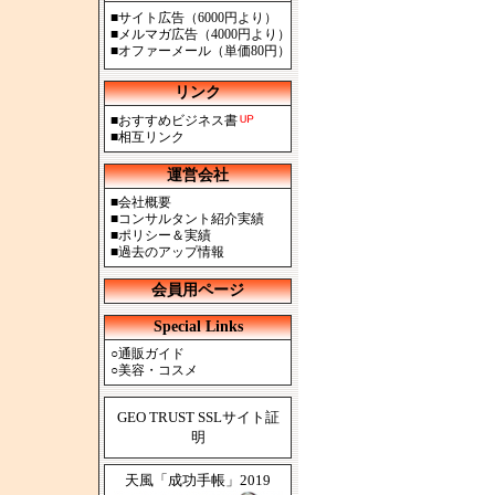
■
サイト広告（6000円より）
■
メルマガ広告（4000円より）
■
オファーメール（単価80円）
リンク
■
おすすめビジネス書
■
相互リンク
運営会社
■
会社概要
■
コンサルタント紹介実績
■
ポリシー＆実績
■
過去のアップ情報
会員用ページ
Special Links
○
通販ガイド
○
美容・コスメ
GEO TRUST SSLサイト証
明
天風「成功手帳」2019