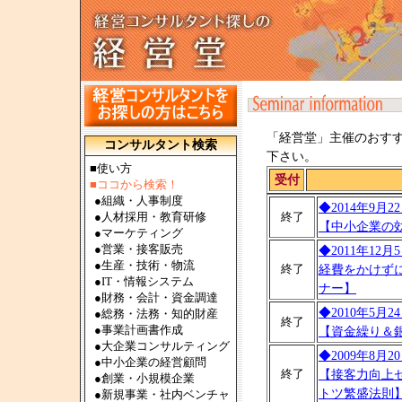
「経営堂」主催のおす
コンサルタント検索
下さい。
■使い方
受付
■ココから検索！
●
組織・人事制度
◆2014年9月
●
人材採用・教育研修
終了
【中小企業の
●
マーケティング
●
営業・接客販売
◆2011年12
●
生産・技術・物流
終了
経費をかけず
●
IT・情報システム
ナー】
●
財務・会計・資金調達
◆2010年5月
●
総務・法務・知的財産
終了
●
事業計画書作成
【資金繰り＆
●
大企業コンサルティング
◆2009年8月
●
中小企業の経営顧問
終了
【接客力向上
●
創業・小規模企業
トツ繁盛法則
●
新規事業・社内ベンチャ