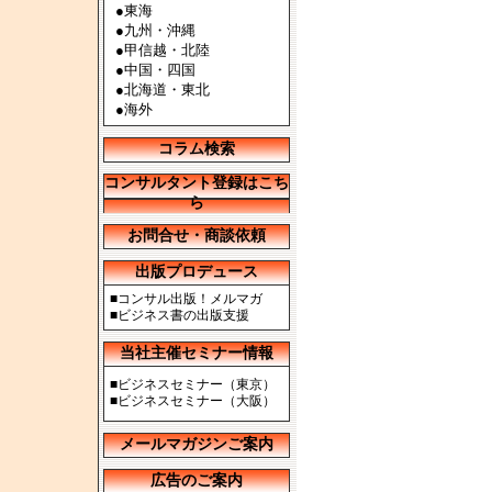
●
東海
●
九州・沖縄
●
甲信越・北陸
●
中国・四国
●
北海道・東北
●
海外
コラム検索
コンサルタント登録はこち
ら
お問合せ・商談依頼
出版プロデュース
■
コンサル出版！メルマガ
■
ビジネス書の出版支援
当社主催セミナー情報
■
ビジネスセミナー（東京）
■
ビジネスセミナー（大阪）
メールマガジンご案内
広告のご案内