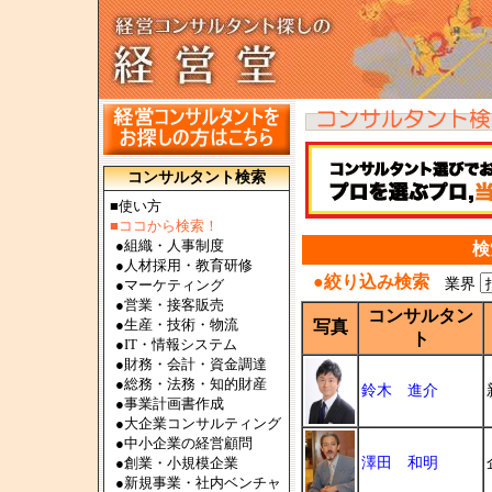
コンサルタント検索
■使い方
■ココから検索！
●
組織・人事制度
検
●
人材採用・教育研修
●絞り込み検索
業界
●
マーケティング
●
営業・接客販売
コンサルタン
●
生産・技術・物流
写真
ト
●
IT・情報システム
●
財務・会計・資金調達
●
総務・法務・知的財産
鈴木 進介
●
事業計画書作成
●
大企業コンサルティング
●
中小企業の経営顧問
●
創業・小規模企業
澤田 和明
●
新規事業・社内ベンチャ