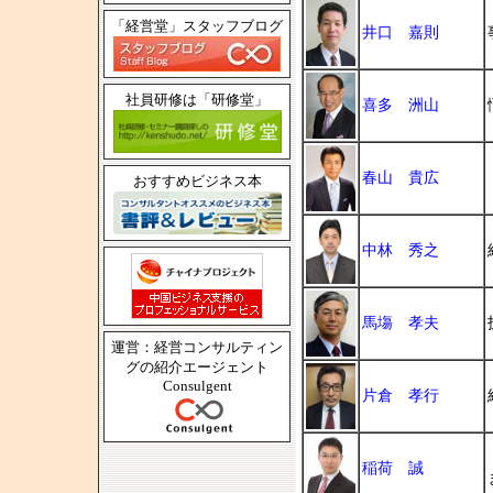
「経営堂」スタッフブログ
井口 嘉則
社員研修は「研修堂」
喜多 洲山
春山 貴広
おすすめビジネス本
中林 秀之
馬塲 孝夫
運営：経営コンサルティン
グの紹介エージェント
Consulgent
片倉 孝行
稲荷 誠