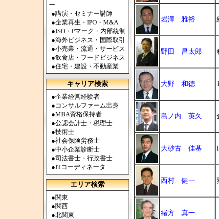
ー
●
講演・セミナー講師
岩澤 雅裕
●
企業再生・IPO・M&A
●
ISO・Pマーク・内部統制
●
海外ビジネス・国際取引
●
小売業・流通・サービス
野田 昌太郎
●
飲食店・フードビジネス
●
住宅・建設・不動産業
キャリア検索
大野 和徳
●
企業経営経験者
●
コンサルファーム出身
●
MBA資格保持者
島ノ内 英久
●
公認会計士・税理士
●
技術士
●
社会保険労務士
大砂古 佳基
●
中小企業診断士
●
司法書士・行政書士
●
ITコーディネータ
西村 健一
エリア検索
●
関東
●
関西
緒方 真一
●
北関東