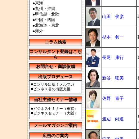
●
東海
●
九州・沖縄
●
甲信越・北陸
山田 俊彦
●
中国・四国
●
北海道・東北
●
海外
杉本 眞一
コラム検索
コンサルタント登録はこち
ら
長尾 康行
お問合せ・商談依頼
出版プロデュース
新谷 聡美
■
コンサル出版！メルマガ
■
ビジネス書の出版支援
佐野 青子
当社主催セミナー情報
■
ビジネスセミナー（東京）
■
ビジネスセミナー（大阪）
渡辺 尚道
メールマガジンご案内
広告のご案内