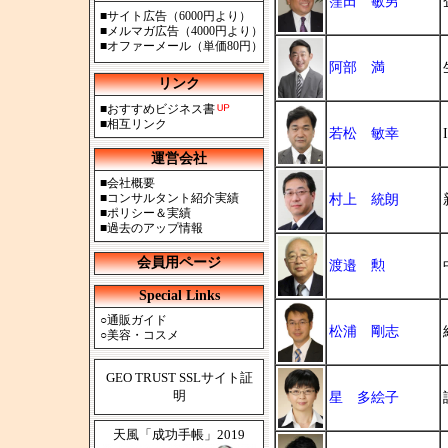
窪田 敏男
■
サイト広告（6000円より）
■
メルマガ広告（4000円より）
■
オファーメール（単価80円）
阿部 満
リンク
■
おすすめビジネス書
■
相互リンク
若松 敏幸
運営会社
■
会社概要
■
コンサルタント紹介実績
村上 統朗
■
ポリシー＆実績
■
過去のアップ情報
会員用ページ
渡邉 勲
Special Links
○
通販ガイド
松浦 剛志
○
美容・コスメ
GEO TRUST SSLサイト証
明
星 多絵子
天風「成功手帳」2019