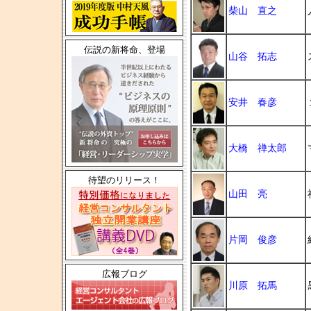
柴山 直之
伝説の新将命、登場
山谷 拓志
安井 春彦
大橋 禅太郎
待望のリリース！
山田 亮
片岡 俊彦
広報ブログ
川原 拓馬