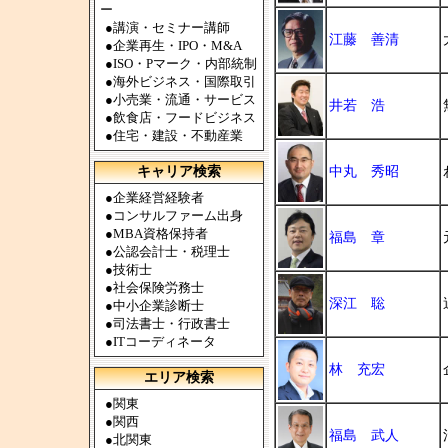
ー
●
講演・セミナー講師
江藤 善清
●
企業再生・IPO・M&A
●
ISO・Pマーク・内部統制
●
海外ビジネス・国際取引
●
小売業・流通・サービス
井若 浩
●
飲食店・フードビジネス
●
住宅・建設・不動産業
キャリア検索
中丸 秀昭
●
企業経営経験者
●
コンサルファーム出身
●
MBA資格保持者
福島 章
●
公認会計士・税理士
●
技術士
●
社会保険労務士
深江 聡
●
中小企業診断士
●
司法書士・行政書士
●
ITコーディネータ
林 充宏
エリア検索
●
関東
●
関西
福島 武人
●
北関東