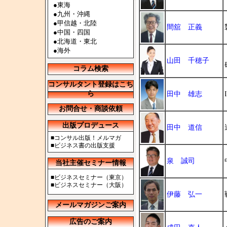
●
東海
●
九州・沖縄
●
甲信越・北陸
間舘 正義
●
中国・四国
●
北海道・東北
●
海外
山田 千穂子
コラム検索
コンサルタント登録はこち
ら
田中 雄志
お問合せ・商談依頼
出版プロデュース
田中 道信
■
コンサル出版！メルマガ
■
ビジネス書の出版支援
泉 誠司
当社主催セミナー情報
■
ビジネスセミナー（東京）
■
ビジネスセミナー（大阪）
伊藤 弘一
メールマガジンご案内
広告のご案内