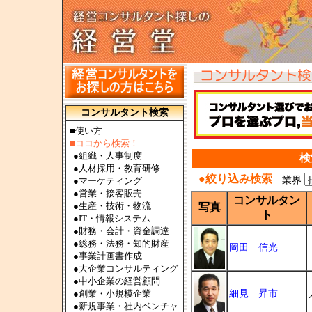
コンサルタント検索
■使い方
■ココから検索！
●
組織・人事制度
検
●
人材採用・教育研修
●絞り込み検索
業界
●
マーケティング
●
営業・接客販売
コンサルタン
●
生産・技術・物流
写真
ト
●
IT・情報システム
●
財務・会計・資金調達
●
総務・法務・知的財産
岡田 信光
●
事業計画書作成
●
大企業コンサルティング
●
中小企業の経営顧問
●
創業・小規模企業
細見 昇市
●
新規事業・社内ベンチャ