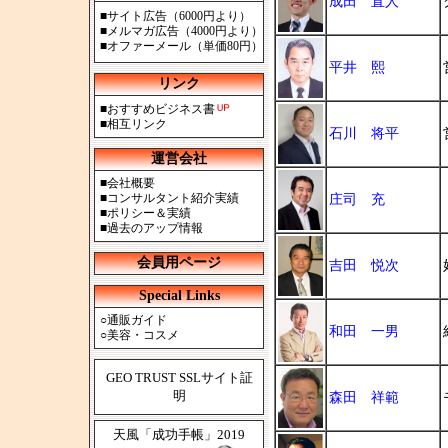
成田 直人
■
サイト広告（6000円より）
■
メルマガ広告（4000円より）
■
オファーメール（単価80円）
平井 熙
リンク
■
おすすめビジネス書
■
相互リンク
石川 将平
運営会社
■
会社概要
■
コンサルタント紹介実績
庄司 充
■
ポリシー＆実績
■
過去のアップ情報
会員用ページ
吉田 悦次
Special Links
○
通販ガイド
和田 一男
○
美容・コスメ
GEO TRUST SSLサイト証
明
森田 祥範
天風「成功手帳」2019