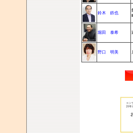
鈴木 鉄也
堀田 泰希
野口 明美