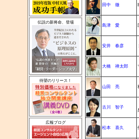
田中 徹
伝説の新将命、登場
島津 愛
安井 春彦
大橋 禅太郎
待望のリリース！
山田 亮
古川 智子
広報ブログ
松本 喜久