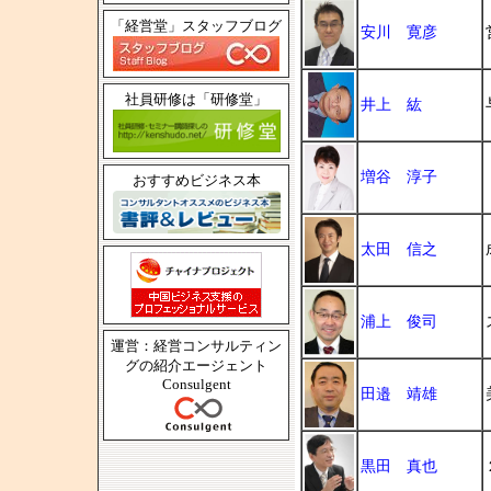
「経営堂」スタッフブログ
安川 寛彦
社員研修は「研修堂」
井上 紘
増谷 淳子
おすすめビジネス本
太田 信之
浦上 俊司
運営：経営コンサルティン
グの紹介エージェント
Consulgent
田邉 靖雄
黒田 真也