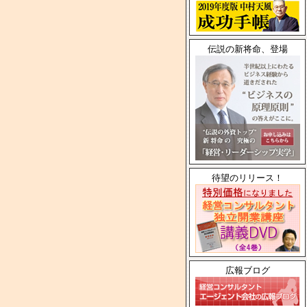
伝説の新将命、登場
待望のリリース！
広報ブログ