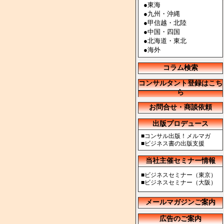
●
東海
●
九州・沖縄
●
甲信越・北陸
●
中国・四国
●
北海道・東北
●
海外
コラム検索
コンサルタント登録はこち
ら
お問合せ・商談依頼
出版プロデュース
■
コンサル出版！メルマガ
■
ビジネス書の出版支援
当社主催セミナー情報
■
ビジネスセミナー（東京）
■
ビジネスセミナー（大阪）
メールマガジンご案内
広告のご案内