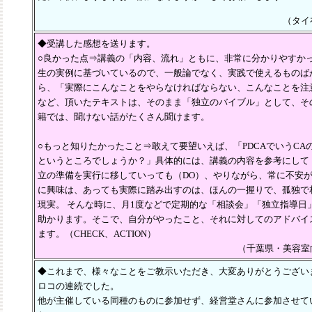
（タイ
◆受講した感想を送ります。
○良かった点⇒講義の「内容、流れ」ともに、非常に分かりやすか
生の実例に基づいているので、一般論でなく、実践で使えるものば
ら、「実際にこんなことをやらなければならない、こんなことを注
など、頂いたテキストは、そのまま「独立のバイブル」として、そ
籍では、聞けない話がたくさん聞けます。
○もっと知りたかったこと⇒敢えて要望いえば、「PDCAでいうCA
というところでしょうか？」具体的には、講義の内容を参考にして（
立の準備を実行に移していっても（DO）、やりながら、常に不安
に興味は、あっても実際に踏み出すのは、ほんの一握りで、孤独で
現実。 そんな時に、月1度などで定期的な「相談会」「独立指導日
助かります。そこで、自分がやったこと、それに対してのアドバイ
ます。（CHECK、ACTION）
（千葉県・美容室
◆これまで、様々なことをご教示いただき、大変ありがとうござい
ロコの連続でした。
他が主催している同種のものに参加せず、経営堂さんに参加させて