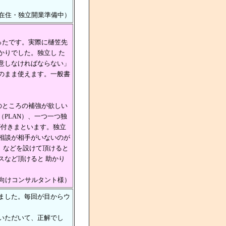
在住・独立開業準備中）
ったです。実際に樋笠先
かりでした。独立し た
意しなければならない」
のまま使えます。一般書
のところの補強が欲しい
PLAN）、一つ一つ独
が付きまといます。独立
相談が相手がいないのが
」などを設けて頂けると
スなど頂けると 助かり
向けコンサルタント様）
ました。毎回が目からウ
いただいて、正解でし