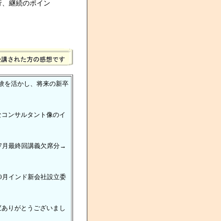
行、継続のポイン
験を活かし、将来の新卒
なコンサルタント像のイ
7月最終回講義欠席分→
0月インド新会社設立委
変ありがとうございまし