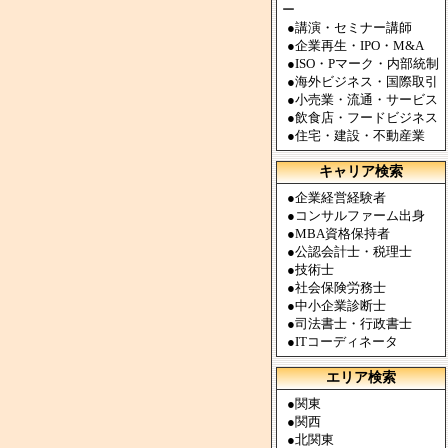
ー
●
講演・セミナー講師
●
企業再生・IPO・M&A
●
ISO・Pマーク・内部統制
●
海外ビジネス・国際取引
●
小売業・流通・サービス
●
飲食店・フードビジネス
●
住宅・建設・不動産業
キャリア検索
●
企業経営経験者
●
コンサルファーム出身
●
MBA資格保持者
●
公認会計士・税理士
●
技術士
●
社会保険労務士
●
中小企業診断士
●
司法書士・行政書士
●
ITコーディネータ
エリア検索
●
関東
●
関西
●
北関東