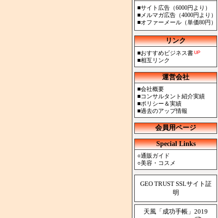
■
サイト広告（6000円より）
■
メルマガ広告（4000円より）
■
オファーメール（単価80円）
リンク
■
おすすめビジネス書
■
相互リンク
運営会社
■
会社概要
■
コンサルタント紹介実績
■
ポリシー＆実績
■
過去のアップ情報
会員用ページ
Special Links
○
通販ガイド
○
美容・コスメ
GEO TRUST SSLサイト証
明
天風「成功手帳」2019