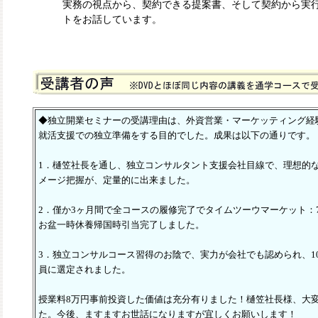
実務の視点から、契約できる提案書、そして契約から実
トをお話しています。
◆独立開業セミナーの受講理由は、外資営業・マーケッティング経
就活支援での独立準備をする目的でした。成果は以下の通りです。
1．樋笠社長を通し、独立コンサルタント支援会社目線で、理想的
メージ把握が、定量的に出来ました。
2．僅か3ヶ月間で全コースの履修完了でタイムツーウマーケット：
お盆一時休養帰国時引当完了しました。
3．独立コンサルコース習得のお陰で、実力が会社でも認められ、1
員に選定されました。
授業料8万円事前投資した価値は充分有りました！樋笠社長様、大
た。今後、ますますお世話になりますが宜しくお願いします！