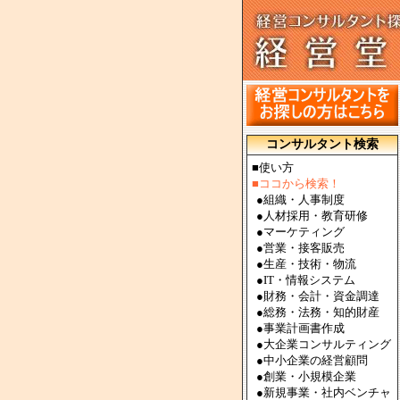
コンサルタント検索
■使い方
■ココから検索！
●
組織・人事制度
●
人材採用・教育研修
●
マーケティング
●
営業・接客販売
●
生産・技術・物流
●
IT・情報システム
●
財務・会計・資金調達
●
総務・法務・知的財産
●
事業計画書作成
●
大企業コンサルティング
●
中小企業の経営顧問
●
創業・小規模企業
●
新規事業・社内ベンチャ