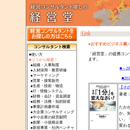
●おすすめビジネス書
コンサルタント検索
「経営堂」の提携コン
■使い方
ます。
■ココから検索！
●
組織・人事制度
■～2
●
人材採用・教育研修
●
マーケティング
■20
●
営業・接客販売
●
生産・技術・物流
【そ
●
IT・情報システム
著者
●
財務・会計・資金調達
●
総務・法務・知的財産
●
事業計画書作成
たか
●
大企業コンサルティング
か、
●
中小企業の経営顧問
い」
●
創業・小規模企業
変わ
●
新規事業・社内ベンチャ