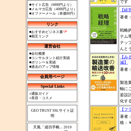
です
■
サイト広告（6000円より）
■
メルマガ広告（4000円より）
【経
■
オファーメール（単価80円）
著者
リンク
戦略
■
おすすめビジネス書
■
相互リンク
テム
テッ
運営会社
んと
■
会社概要
【み
■
コンサルタント紹介実績
■
ポリシー＆実績
減】
■
過去のアップ情報
著者
会員用ページ
製造
Special Links
軸に
○
通販ガイド
姿設
○
美容・コスメ
化す
【フ
GEO TRUST SSLサイト証
明
著者
格：￥1
天風「成功手帳」2019