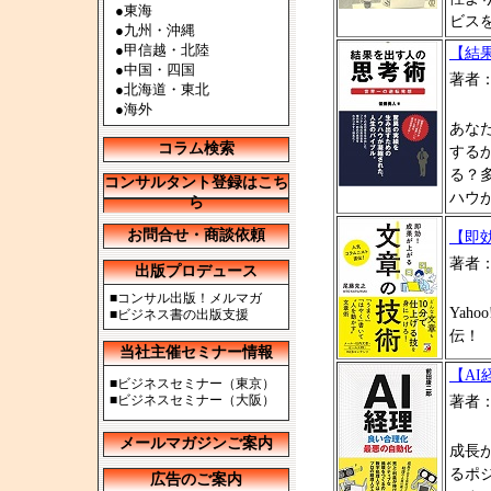
●
東海
ビス
●
九州・沖縄
●
甲信越・北陸
【結
●
中国・四国
著者
●
北海道・東北
●
海外
あな
コラム検索
する
る？
コンサルタント登録はこち
ハウ
ら
お問合せ・商談依頼
【即
著者
出版プロデュース
■
コンサル出版！メルマガ
Yah
■
ビジネス書の出版支援
伝！
当社主催セミナー情報
【A
■
ビジネスセミナー（東京）
■
ビジネスセミナー（大阪）
著者
メールマガジンご案内
成長
るポ
広告のご案内