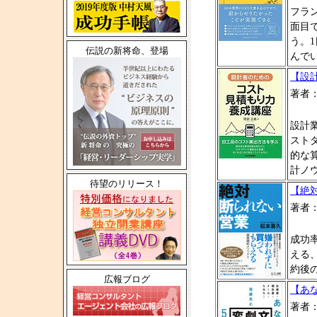
フラ
面目
う。
伝説の新将命、登場
んで
【設
著者
設計
スト
的な
計ノ
待望のリリース！
【絶
著者
成功
える
約後
広報ブログ
【あ
著者