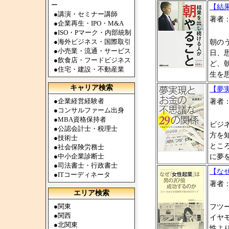
ー
【結
●
講演・セミナー講師
著者
●
企業再生・IPO・M&A
●
ISO・Pマーク・内部統制
●
海外ビジネス・国際取引
朝の
●
小売業・流通・サービス
日、
●
飲食店・フードビジネス
ど、
●
住宅・建設・不動産業
生を
キャリア検索
【夢
●
企業経営経験者
著者
●
コンサルファーム出身
●
MBA資格保持者
ビジ
●
公認会計士・税理士
方を
●
技術士
とこ
●
社会保険労務士
●
中小企業診断士
に夢
●
司法書士・行政書士
【な
●
ITコーディネータ
著者
エリア検索
●
関東
フツ
●
関西
イヤ
●
北関東
性よ