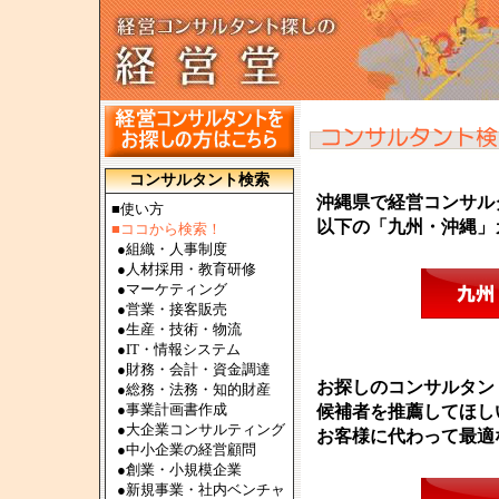
コンサルタント検索
沖縄県で経営コンサル
■使い方
以下の「九州・沖縄」
■ココから検索！
●
組織・人事制度
●
人材採用・教育研修
●
マーケティング
●
営業・接客販売
●
生産・技術・物流
●
IT・情報システム
●
財務・会計・資金調達
お探しのコンサルタン
●
総務・法務・知的財産
●
事業計画書作成
候補者を推薦してほし
●
大企業コンサルティング
お客様に代わって最適
●
中小企業の経営顧問
●
創業・小規模企業
●
新規事業・社内ベンチャ