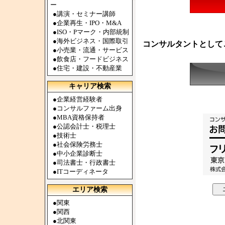
ー
●
講演・セミナー講師
●
企業再生・IPO・M&A
●
ISO・Pマーク・内部統制
●
海外ビジネス・国際取引
コンサルタントとして
●
小売業・流通・サービス
●
飲食店・フードビジネス
●
住宅・建設・不動産業
キャリア検索
●
企業経営経験者
●
コンサルファーム出身
●
MBA資格保持者
●
公認会計士・税理士
●
技術士
●
社会保険労務士
●
中小企業診断士
●
司法書士・行政書士
●
ITコーディネータ
エリア検索
●
関東
●
関西
●
北関東