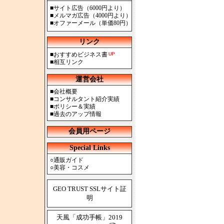
■
サイト広告（6000円より）
■
メルマガ広告（4000円より）
■
オファーメール（単価80円）
リンク
■
おすすめビジネス書
■
相互リンク
運営会社
■
会社概要
■
コンサルタント紹介実績
■
ポリシー＆実績
■
過去のアップ情報
会員用ページ
Special Links
○
通販ガイド
○
美容・コスメ
GEO TRUST SSLサイト証
明
天風「成功手帳」2019