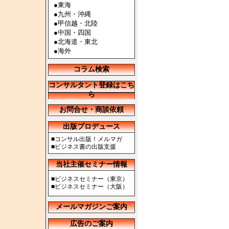
●
東海
●
九州・沖縄
●
甲信越・北陸
●
中国・四国
●
北海道・東北
●
海外
コラム検索
コンサルタント登録はこち
ら
お問合せ・商談依頼
出版プロデュース
■
コンサル出版！メルマガ
■
ビジネス書の出版支援
当社主催セミナー情報
■
ビジネスセミナー（東京）
■
ビジネスセミナー（大阪）
メールマガジンご案内
広告のご案内