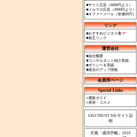
■
サイト広告（6000円より）
■
メルマガ広告（4000円より）
■
オファーメール（単価80円）
リンク
■
おすすめビジネス書
■
相互リンク
運営会社
■
会社概要
■
コンサルタント紹介実績
■
ポリシー＆実績
■
過去のアップ情報
会員用ページ
Special Links
○
通販ガイド
○
美容・コスメ
GEO TRUST SSLサイト証
明
天風「成功手帳」2019