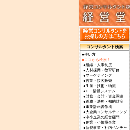
コンサルタント検索
■使い方
■ココから検索！
●
組織・人事制度
●
人材採用・教育研修
●
マーケティング
●
営業・接客販売
●
生産・技術・物流
●
IT・情報システム
●
財務・会計・資金調達
●
総務・法務・知的財産
●
事業計画書作成
●
大企業コンサルティング
●
中小企業の経営顧問
●
創業・小規模企業
●
新規事業・社内ベンチャ