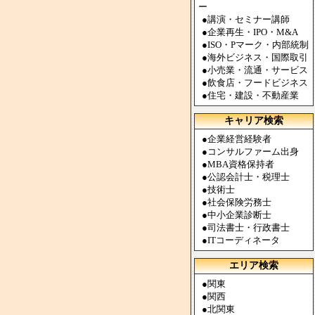
ー
●
講演・セミナー講師
●
企業再生・IPO・M&A
●
ISO・Pマーク・内部統制
●
海外ビジネス・国際取引
●
小売業・流通・サービス
●
飲食店・フードビジネス
●
住宅・建設・不動産業
キャリア検索
●
企業経営経験者
●
コンサルファーム出身
●
MBA資格保持者
●
公認会計士・税理士
●
技術士
●
社会保険労務士
●
中小企業診断士
●
司法書士・行政書士
●
ITコーディネータ
エリア検索
●
関東
●
関西
●
北関東