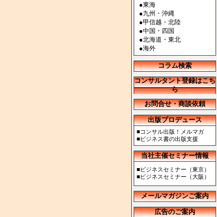
●
東海
●
九州・沖縄
●
甲信越・北陸
●
中国・四国
●
北海道・東北
●
海外
コラム検索
コンサルタント登録はこち
ら
お問合せ・商談依頼
出版プロデュース
■
コンサル出版！メルマガ
■
ビジネス書の出版支援
当社主催セミナー情報
■
ビジネスセミナー（東京）
■
ビジネスセミナー（大阪）
メールマガジンご案内
広告のご案内