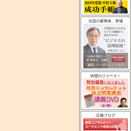
伝説の新将命、登場
待望のリリース！
広報ブログ