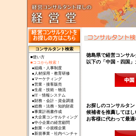
コンサルタント検索
徳島県で経営コンサル
■使い方
以下の「中国・四国」
■ココから検索！
●
組織・人事制度
●
人材採用・教育研修
●
マーケティング
●
営業・接客販売
●
生産・技術・物流
●
IT・情報システム
●
財務・会計・資金調達
お探しのコンサルタン
●
総務・法務・知的財産
●
事業計画書作成
候補者を推薦してほし
●
大企業コンサルティング
お客様に代わって最適
●
中小企業の経営顧問
●
創業・小規模企業
●
新規事業・社内ベンチャ