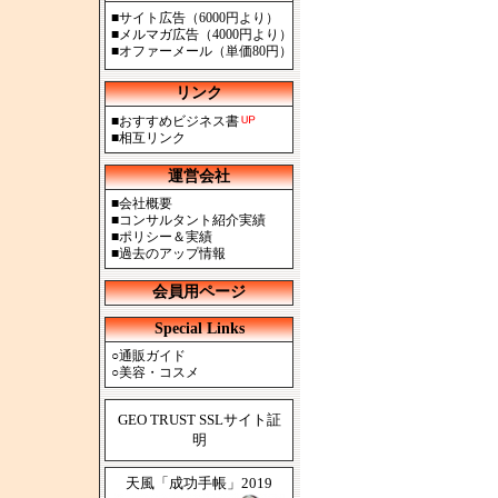
■
サイト広告（6000円より）
■
メルマガ広告（4000円より）
■
オファーメール（単価80円）
リンク
■
おすすめビジネス書
■
相互リンク
運営会社
■
会社概要
■
コンサルタント紹介実績
■
ポリシー＆実績
■
過去のアップ情報
会員用ページ
Special Links
○
通販ガイド
○
美容・コスメ
GEO TRUST SSLサイト証
明
天風「成功手帳」2019