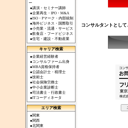
ー
●
講演・セミナー講師
●
企業再生・IPO・M&A
●
ISO・Pマーク・内部統制
●
海外ビジネス・国際取引
コンサルタントとして
●
小売業・流通・サービス
●
飲食店・フードビジネス
●
住宅・建設・不動産業
キャリア検索
●
企業経営経験者
●
コンサルファーム出身
●
MBA資格保持者
●
公認会計士・税理士
●
技術士
●
社会保険労務士
●
中小企業診断士
●
司法書士・行政書士
●
ITコーディネータ
エリア検索
●
関東
●
関西
●
北関東