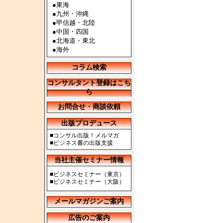
●
東海
●
九州・沖縄
●
甲信越・北陸
●
中国・四国
●
北海道・東北
●
海外
コラム検索
コンサルタント登録はこち
ら
お問合せ・商談依頼
出版プロデュース
■
コンサル出版！メルマガ
■
ビジネス書の出版支援
当社主催セミナー情報
■
ビジネスセミナー（東京）
■
ビジネスセミナー（大阪）
メールマガジンご案内
広告のご案内