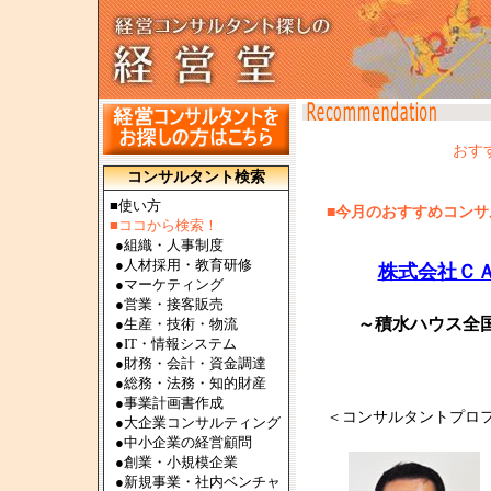
おす
コンサルタント検索
■使い方
■今月のおすすめコンサル
■ココから検索！
●
組織・人事制度
●
人材採用・教育研修
株式会社Ｃ
●
マーケティング
●
営業・接客販売
～積水ハウス全
●
生産・技術・物流
●
IT・情報システム
●
財務・会計・資金調達
●
総務・法務・知的財産
●
事業計画書作成
＜コンサルタントプロ
●
大企業コンサルティング
●
中小企業の経営顧問
●
創業・小規模企業
●
新規事業・社内ベンチャ