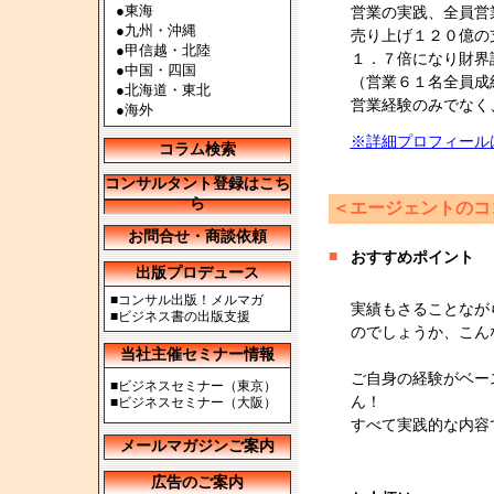
●
東海
営業の実践、全員営
●
九州・沖縄
売り上げ１２０億の
●
甲信越・北陸
１．７倍になり財界
●
中国・四国
（営業６１名全員成
●
北海道・東北
営業経験のみでなく
●
海外
※詳細プロフィール
コラム検索
コンサルタント登録はこち
ら
＜エージェントのコ
お問合せ・商談依頼
■
おすすめポイント
出版プロデュース
■
コンサル出版！メルマガ
実績もさることなが
■
ビジネス書の出版支援
のでしょうか、こん
当社主催セミナー情報
ご自身の経験がベー
■
ビジネスセミナー（東京）
ん！
■
ビジネスセミナー（大阪）
すべて実践的な内容
メールマガジンご案内
広告のご案内