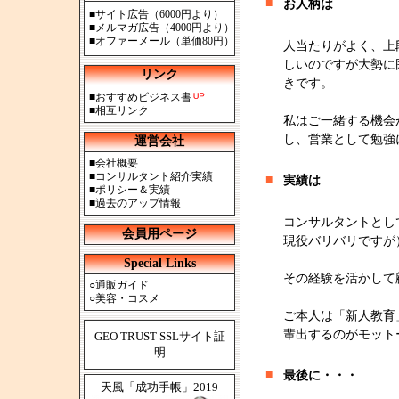
■
お人柄は
■
サイト広告（6000円より）
■
メルマガ広告（4000円より）
■
オファーメール（単価80円）
人当たりがよく、上
しいのですが大勢に
リンク
きです。
■
おすすめビジネス書
■
相互リンク
私はご一緒する機会
し、営業として勉強
運営会社
■
会社概要
■
コンサルタント紹介実績
■
実績は
■
ポリシー＆実績
■
過去のアップ情報
コンサルタントとし
会員用ページ
現役バリバリですが
Special Links
その経験を活かして
○
通販ガイド
○
美容・コスメ
ご本人は「新人教育
輩出するのがモット
GEO TRUST SSLサイト証
明
■
最後に・・・
天風「成功手帳」2019