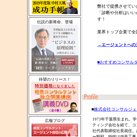
弊社で提携させてい
「診断や分析はいい
す！
伝説の新将命、登場
業界トップ企業で全
→エージェントへの
■おすすめコンサル
待望のリリース！
■
株式会社コンサルジェ
1973年千葉県生まれ
広報ブログ
ティング会社を経て、コン
社代表取締役社長就任。
ー観戦。特技は内装工事