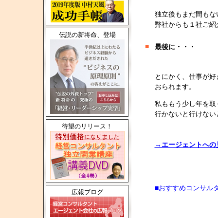
独立後もまだ間もな
弊社からも１社ご紹
伝説の新将命、登場
■
最後に・・・
とにかく、仕事が好
おられます。
私ももう少し年を取
行かないと行けない
待望のリリース！
→エージェントへの
■おすすめコンサル
広報ブログ