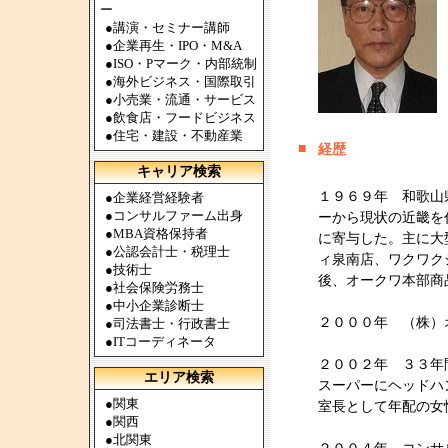
ー
●
講演・セミナー講師
●
企業再生・IPO・M&A
●
ISO・Pマーク・内部統制
●
海外ビジネス・国際取引
●
小売業・流通・サービス
●
飲食店・フードビジネス
●
住宅・建設・不動産業
■
経歴
キャリア検索
１９６９年 和歌山
●
企業経営経験者
●
コンサルファーム出身
ーから現状の近畿を
●
MBA資格保持者
に寄与した。主に大
●
公認会計士・税理士
ィ泉南店、ワクワク
●
技術士
後、オークワ本部商
●
社会保険労務士
●
中小企業診断士
２０００年 （株）
●
司法書士・行政書士
●
ITコーディネータ
２００２年 ３３年
エリア検索
スーパーにヘッドハ
●
関東
室長として年配の女
●
関西
●
北関東