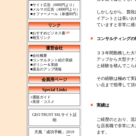
■
サイト広告（6000円より）
■
メルマガ広告（4000円より）
しかしながら、普段
■
オファーメール（単価80円）
イアントとは長いお
ていますと非常に感
リンク
■
おすすめビジネス書
■
相互リンク
■
コンサルティングの
運営会社
３３年間勤務した大
■
会社概要
アップから大型テナ
■
コンサルタント紹介実績
■
ポリシー＆実績
と経験を積んでこら
■
過去のアップ情報
その経験は極めて実
会員用ページ
い点まで指導して頂
Special Links
○
通販ガイド
○
美容・コスメ
■
実績は
GEO TRUST SSLサイト証
ご経歴のとおり、流
明
な店長職で非常に大
天風「成功手帳」2019
ます。