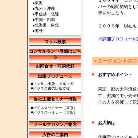
２００４年 コンサ
●
東海
パーの顧問契約とし
●
九州・沖縄
等をおこなう。
●
甲信越・北陸
●
中国・四国
●
北海道・東北
２００６年 現在も
●
海外
※詳細プロフィール
コラム検索
コンサルタント登録はこち
ら
＜エージェントのコ
お問合せ・商談依頼
■
おすすめポイント
出版プロデュース
■
コンサル出版！メルマガ
■
ビジネス書の出版支援
東証一部の大手流通
て、実務的で小売全
当社主催セミナー情報
その力を発揮して頂
■
ビジネスセミナー（東京）
■
ビジネスセミナー（大阪）
■
お人柄は
メールマガジンご案内
広告のご案内
仕事面ではとても、