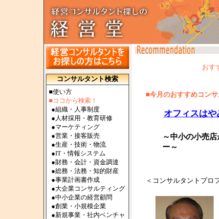
おす
コンサルタント検索
■使い方
■今月のおすすめコンサル
■ココから検索！
●
組織・人事制度
オフィスはや
●
人材採用・教育研修
●
マーケティング
●
営業・接客販売
～中小の小売店
●
生産・技術・物流
ー～
●
IT・情報システム
●
財務・会計・資金調達
●
総務・法務・知的財産
●
事業計画書作成
＜コンサルタントプロ
●
大企業コンサルティング
●
中小企業の経営顧問
●
創業・小規模企業
●
新規事業・社内ベンチャ