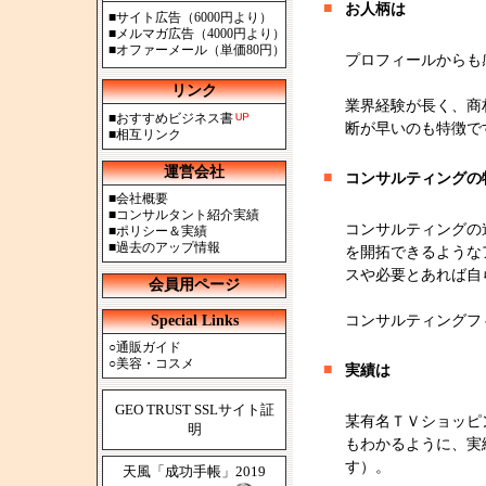
■
お人柄は
■
サイト広告（6000円より）
■
メルマガ広告（4000円より）
■
オファーメール（単価80円）
プロフィールからも
リンク
業界経験が長く、商
■
おすすめビジネス書
断が早いのも特徴で
■
相互リンク
運営会社
■
コンサルティングの
■
会社概要
■
コンサルタント紹介実績
コンサルティングの
■
ポリシー＆実績
■
過去のアップ情報
を開拓できるような
スや必要とあれば自
会員用ページ
Special Links
コンサルティングフ
○
通販ガイド
○
美容・コスメ
■
実績は
GEO TRUST SSLサイト証
某有名ＴＶショッピ
明
もわかるように、実
す）。
天風「成功手帳」2019