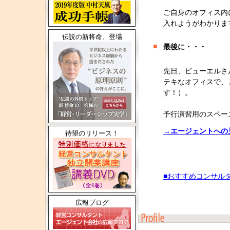
ご自身のオフィス内
入れようがわかりま
伝説の新将命、登場
■
最後に・・・
先日、ビューエルさ
テキなオフィスで、
す！）。
予行演習用のスペー
→エージェントへの
待望のリリース！
■おすすめコンサル
広報ブログ