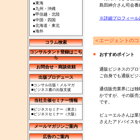
●
東海
島田紳介さん司会番
●
九州・沖縄
●
甲信越・北陸
※詳細プロフィール
●
中国・四国
●
北海道・東北
●
海外
＜エージェントのコ
コラム検索
コンサルタント登録はこち
■
おすすめポイント
ら
お問合せ・商談依頼
通販ビジネスのプロ
ご自身でも通販ビジ
出版プロデュース
■
コンサル出版！メルマガ
通信販売業界には独
■
ビジネス書の出版支援
かですが、その販売
当社主催セミナー情報
です。
■
ビジネスセミナー（東京）
■
ビジネスセミナー（大阪）
ビューエルさんは業
さえたアドバイスを
メールマガジンご案内
広告のご案内