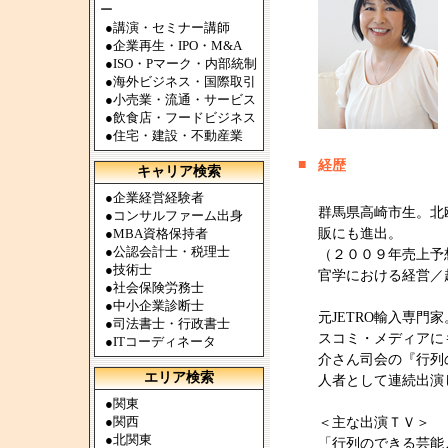
ー
●
講演・セミナー講師
●
企業再生・IPO・M&A
●
ISO・Pマーク・内部統制
●
海外ビジネス・国際取引
●
小売業・流通・サービス
●
飲食店・フードビジネス
●
住宅・建設・不動産業
■
経歴
キャリア検索
●
企業経営経験者
群馬県高崎市生。北
●
コンサルファーム出身
●
MBA資格保持者
販にも進出。
●
公認会計士・税理士
（２００９年売上予
●
技術士
官学における経営／
●
社会保険労務士
●
中小企業診断士
元JETRO輸入専門
●
司法書士・行政書士
スコミ・メディアに
●
ITコーディネータ
介さん司会の『行列
エリア検索
人者として連続出演
●
関東
●
関西
＜主な出演ＴＶ＞
●
北関東
「行列のできる芸能