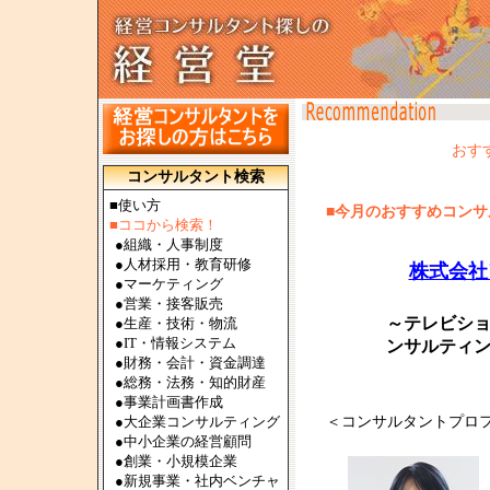
おす
コンサルタント検索
■使い方
■今月のおすすめコンサル
■ココから検索！
●
組織・人事制度
●
人材採用・教育研修
株式会
●
マーケティング
●
営業・接客販売
～テレビショ
●
生産・技術・物流
●
IT・情報システム
ンサルティ
●
財務・会計・資金調達
●
総務・法務・知的財産
●
事業計画書作成
●
大企業コンサルティング
＜コンサルタントプロ
●
中小企業の経営顧問
●
創業・小規模企業
●
新規事業・社内ベンチャ