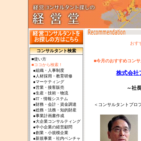
おす
コンサルタント検索
■使い方
■今月のおすすめコンサル
■ココから検索！
●
組織・人事制度
株式会社
●
人材採用・教育研修
●
マーケティング
●
営業・接客販売
～社長のサ
●
生産・技術・物流
●
IT・情報システム
●
財務・会計・資金調達
＜コンサルタントプロ
●
総務・法務・知的財産
●
事業計画書作成
●
大企業コンサルティング
●
中小企業の経営顧問
●
創業・小規模企業
●
新規事業・社内ベンチャ