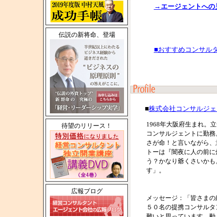
→エージェントへの
伝説の新将命、登場
■おすすめコンサル
■
株式会社コンサルジェ
1968年大阪府生まれ
待望のリリース！
コンサルジェントに勤務
さが命！と言いながら、
トーは『闇夜に人の前に
う？かなり爺くさいかも
す」。
広報ブログ
メッセージ：「皆さまの
５０名の提携コンサルタ
難いと思っています。動