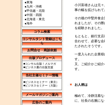
●
東海
小川富雄さんは元々
●
九州・沖縄
事の幅を拡げられて
●
甲信越・北陸
●
中国・四国
その後の中堅外食企
●
北海道・東北
れましたが、その際
●
海外
を経験されました。
コラム検索
もともと、銀行支店
コンサルタント登録はこち
合わせて、必要な会
ら
たされたそうです。
お問合せ・商談依頼
一度入られた企業様
出版プロデュース
す。
■
コンサル出版！メルマガ
又、ご紹介かご紹介
■
ビジネス書の出版支援
す。
当社主催セミナー情報
■
ビジネスセミナー（東京）
■
お人柄は
■
ビジネスセミナー（大阪）
メールマガジンご案内
極めて、冷静沈着な
に、社長の右腕にな
広告のご案内