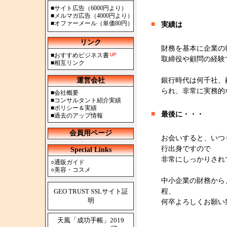
■
サイト広告（6000円より）
■
メルマガ広告（4000円より）
■
オファーメール（単価80円）
■
実績は
リンク
財務を基本に企業の
■
おすすめビジネス書
取締役や顧問の経験
■
相互リンク
運営会社
銀行時代は何千社、
られ、非常に実務的
■
会社概要
■
コンサルタント紹介実績
■
ポリシー＆実績
■
最後に・・・
■
過去のアップ情報
会員用ページ
お会いすると、いつ
行出身ですので
Special Links
非常にしっかりされ
○
通販ガイド
○
美容・コスメ
中小企業の財務から
GEO TRUST SSLサイト証
程、
明
何卒よろしくお願い
天風「成功手帳」2019