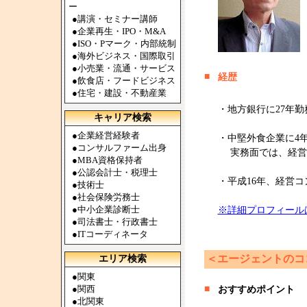
ー
●
講演・セミナー講師
●
企業再生・IPO・M&A
●
ISO・Pマーク・内部統制
●
海外ビジネス・国際取引
●
小売業・流通・サービス
■
経歴
●
飲食店・フードビジネス
●
住宅・建設・不動産業
・地方銀行に27年
キャリア検索
●
企業経営経験者
・中堅外食企業に4
●
コンサルファーム出身
実務面では、経営
●
MBA資格保持者
●
公認会計士・税理士
・平成16年、経営
●
技術士
●
社会保険労務士
●
中小企業診断士
※詳細プロフィール
●
司法書士・行政書士
●
ITコーディネータ
＜エージェントのコ
エリア検索
●
関東
●
関西
■
おすすめポイント
●
北関東