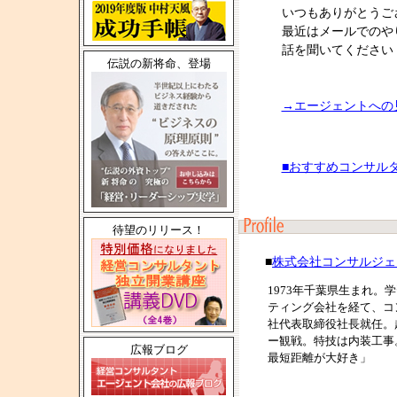
いつもありがとうご
最近はメールでのや
話を聞いてください
伝説の新将命、登場
→エージェントへの
■おすすめコンサル
待望のリリース！
■
株式会社コンサルジェ
1973年千葉県生まれ
ティング会社を経て、コン
社代表取締役社長就任。
ー観戦。特技は内装工事
広報ブログ
最短距離が大好き」