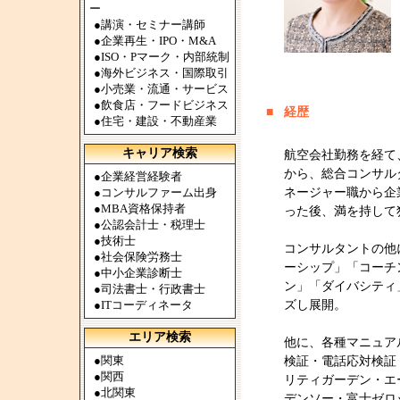
ー
●
講演・セミナー講師
●
企業再生・IPO・M&A
●
ISO・Pマーク・内部統制
●
海外ビジネス・国際取引
●
小売業・流通・サービス
●
飲食店・フードビジネス
■
経歴
●
住宅・建設・不動産業
キャリア検索
航空会社勤務を経て
から、総合コンサル
●
企業経営経験者
●
コンサルファーム出身
ネージャー職から企
●
MBA資格保持者
った後、満を持して
●
公認会計士・税理士
●
技術士
コンサルタントの他
●
社会保険労務士
ーシップ」「コーチ
●
中小企業診断士
ン」「ダイバシティ
●
司法書士・行政書士
●
ITコーディネータ
ズし展開。
エリア検索
他に、各種マニュア
●
関東
検証・電話応対検証
●
関西
リティガーデン・エ
●
北関東
デンソー・富士ゼロ