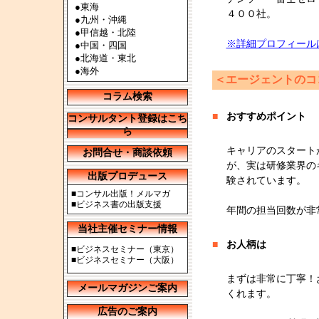
●
東海
４００社。
●
九州・沖縄
●
甲信越・北陸
※詳細プロフィール
●
中国・四国
●
北海道・東北
●
海外
＜エージェントのコ
コラム検索
■
おすすめポイント
コンサルタント登録はこち
ら
キャリアのスタート
お問合せ・商談依頼
が、実は研修業界の
出版プロデュース
験されています。
■
コンサル出版！メルマガ
■
ビジネス書の出版支援
年間の担当回数が非
当社主催セミナー情報
■
お人柄は
■
ビジネスセミナー（東京）
■
ビジネスセミナー（大阪）
まずは非常に丁寧！
メールマガジンご案内
くれます。
広告のご案内