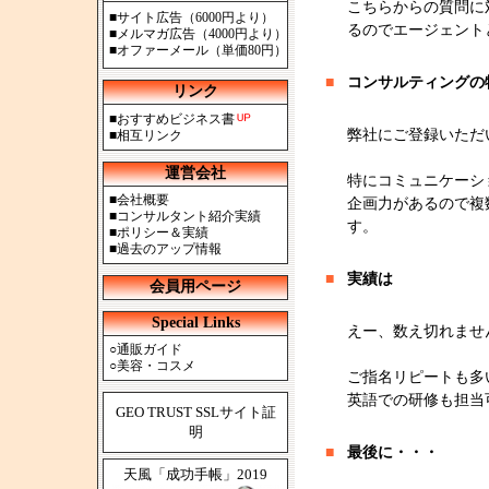
こちらからの質問に
■
サイト広告（6000円より）
るのでエージェント
■
メルマガ広告（4000円より）
■
オファーメール（単価80円）
■
コンサルティングの
リンク
■
おすすめビジネス書
弊社にご登録いただ
■
相互リンク
運営会社
特にコミュニケーシ
■
会社概要
企画力があるので複
■
コンサルタント紹介実績
す。
■
ポリシー＆実績
■
過去のアップ情報
■
実績は
会員用ページ
Special Links
えー、数え切れませ
○
通販ガイド
○
美容・コスメ
ご指名リピートも多
英語での研修も担当
GEO TRUST SSLサイト証
明
■
最後に・・・
天風「成功手帳」2019