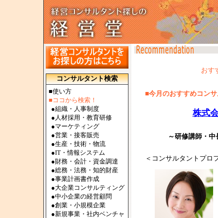
おす
コンサルタント検索
■使い方
■今月のおすすめコンサル
■ココから検索！
●
組織・人事制度
株式
●
人材採用・教育研修
●
マーケティング
●
営業・接客販売
～研修講師・中
●
生産・技術・物流
●
IT・情報システム
＜コンサルタントプロ
●
財務・会計・資金調達
●
総務・法務・知的財産
●
事業計画書作成
●
大企業コンサルティング
●
中小企業の経営顧問
●
創業・小規模企業
●
新規事業・社内ベンチャ