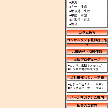
●
東海
●
九州・沖縄
●
甲信越・北陸
●
中国・四国
●
北海道・東北
●
海外
コラム検索
コンサルタント登録はこち
ら
お問合せ・商談依頼
出版プロデュース
■
コンサル出版！メルマガ
■
ビジネス書の出版支援
当社主催セミナー情報
■
ビジネスセミナー（東京）
■
ビジネスセミナー（大阪）
メールマガジンご案内
広告のご案内