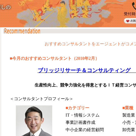
おすすめコンサルタントをエージェントがコメ
■今月のおすすめコンサルタント（2010年2月）
ブリッジリサーチ＆コンサルティング 
生産性向上、競争力強化を得意とするＩＴ経営コン
＜コンサルタントプロフィール＞
■カテゴリー
■業種
IT・情報システム
製造業
事業計画書作成
小売・
中小企業の経営顧問
卸売業