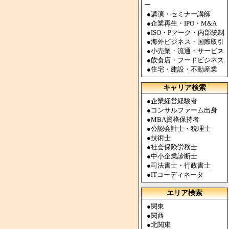
ー
●
講演・セミナー講師
●
企業再生・IPO・M&A
●
ISO・Pマーク・内部統制
●
海外ビジネス・国際取引
●
小売業・流通・サービス
●
飲食店・フードビジネス
●
住宅・建設・不動産業
キャリア検索
●
企業経営経験者
●
コンサルファーム出身
●
MBA資格保持者
●
公認会計士・税理士
●
技術士
●
社会保険労務士
●
中小企業診断士
●
司法書士・行政書士
●
ITコーディネータ
エリア検索
●
関東
●
関西
●
北関東