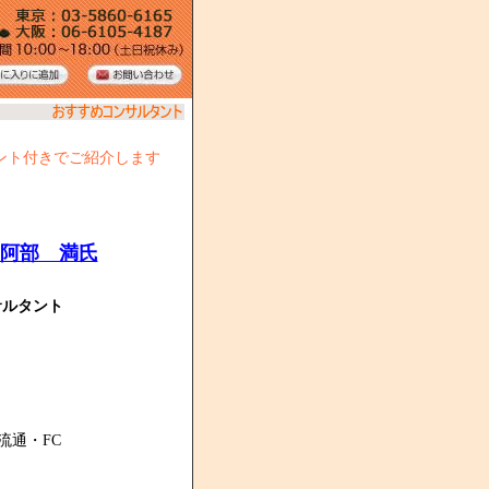
ント付きでご紹介します
阿部 満氏
サルタント
流通・FC