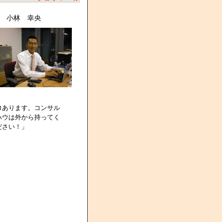
 小林 幸央
ロあります。コンサル
ハウは外から持ってく
ださい！」