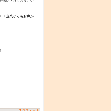
手伝いされており、い
ＩＴ企業からもお声が
！