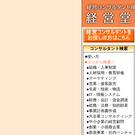
コンサルタント検索
■使い方
■ココから検索！
●
組織・人事制度
●
人材採用・教育研修
●
マーケティング
●
営業・接客販売
●
生産・技術・物流
●
IT・情報システム
●
財務・会計・資金調達
●
総務・法務・知的財産
●
事業計画書作成
●
大企業コンサルティング
●
中小企業の経営顧問
●
創業・小規模企業
●
新規事業・社内ベンチャ