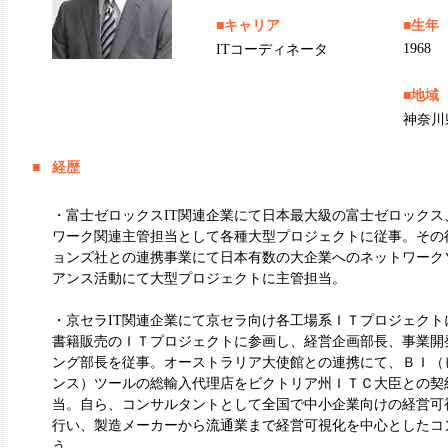
■キャリア
■生年
1968
ITコーディネータ
■地域
神奈川
■
経歴
・富士ゼロックスIT関連企業にて日本最大級の富士ゼロックス
ワーク関連主管担当として各種大型プロジェクトに従事。その
ョンズ社との連携事業にて日本有数の大企業へのネットワーク
アンス活動にて大型プロジェクトに主管担当。
・京セラIT関連企業にて京セラ向け各工場系ＩＴプロジェクト
書籍販売のＩＴプロジェクトに参画し、経営企画部長、事業開
ング部長を従事。オーストラリア大使館との連携にて、ＢＩ（
ンス）ツールの総輸入代理店をビクトリア州ＩＴＣ大臣との契
当。自ら、コンサルタントとして全国で中小企業向けの経営可
行い、製造メーカーから流通業まで経営可視化を中心としたコ
う。