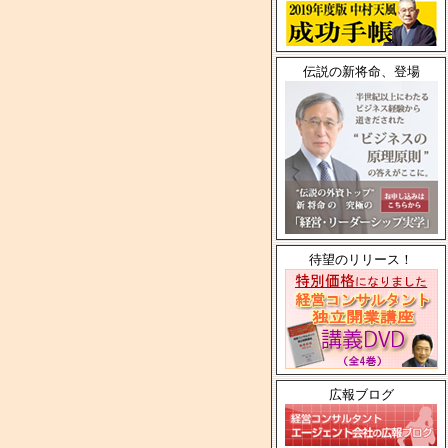
伝説の新将命、登場
待望のリリース！
広報ブログ