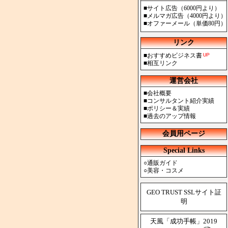
■
サイト広告（6000円より）
■
メルマガ広告（4000円より）
■
オファーメール（単価80円）
リンク
■
おすすめビジネス書
■
相互リンク
運営会社
■
会社概要
■
コンサルタント紹介実績
■
ポリシー＆実績
■
過去のアップ情報
会員用ページ
Special Links
○
通販ガイド
○
美容・コスメ
GEO TRUST SSLサイト証
明
天風「成功手帳」2019