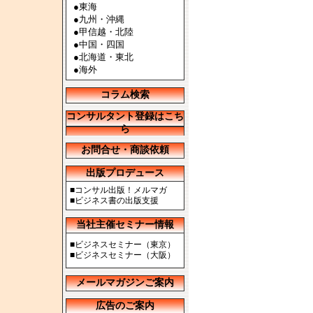
●
東海
●
九州・沖縄
●
甲信越・北陸
●
中国・四国
●
北海道・東北
●
海外
コラム検索
コンサルタント登録はこち
ら
お問合せ・商談依頼
出版プロデュース
■
コンサル出版！メルマガ
■
ビジネス書の出版支援
当社主催セミナー情報
■
ビジネスセミナー（東京）
■
ビジネスセミナー（大阪）
メールマガジンご案内
広告のご案内