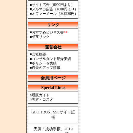
■
サイト広告（6000円より）
■
メルマガ広告（4000円より）
■
オファーメール（単価80円）
リンク
■
おすすめビジネス書
■
相互リンク
運営会社
■
会社概要
■
コンサルタント紹介実績
■
ポリシー＆実績
■
過去のアップ情報
会員用ページ
Special Links
○
通販ガイド
○
美容・コスメ
GEO TRUST SSLサイト証
明
天風「成功手帳」2019