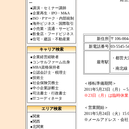
ー
●
講演・セミナー講師
●
企業再生・IPO・M&A
●
ISO・Pマーク・内部統制
●
海外ビジネス・国際取引
●
小売業・流通・サービス
●
飲食店・フードビジネス
新住所
〒106-0
●
住宅・建設・不動産業
新電話番号
03-5545-5
キャリア検索
●
企業経営経験者
・都営大
●
コンサルファーム出身
最寄駅
●
MBA資格保持者
・南北線
●
公認会計士・税理士
●
技術士
●
社会保険労務士
＜移転準備期間＞
●
中小企業診断士
2011年5月23日（月）～
●
司法書士・行政書士
※23日（月）は臨時休
●
ITコーディネータ
＜営業開始＞
エリア検索
2011年5月24日（火）15:
●
関東
※メールアドレス・会社
●
関西
●
北関東