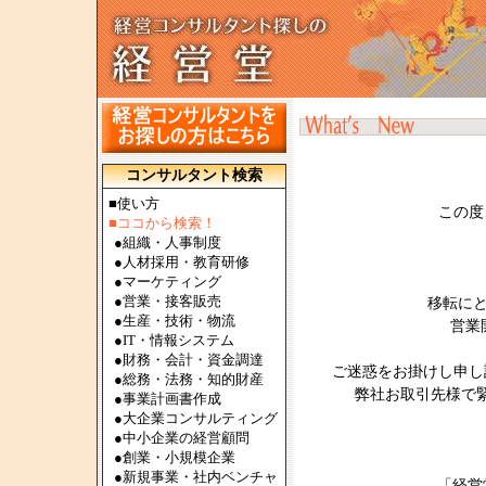
コンサルタント検索
■使い方
この度
■ココから検索！
●
組織・人事制度
●
人材採用・教育研修
●
マーケティング
●
営業・接客販売
移転に
●
生産・技術・物流
営業
●
IT・情報システム
●
財務・会計・資金調達
ご迷惑をお掛けし申し
●
総務・法務・知的財産
弊社お取引先様で
●
事業計画書作成
●
大企業コンサルティング
●
中小企業の経営顧問
●
創業・小規模企業
●
新規事業・社内ベンチャ
「経営