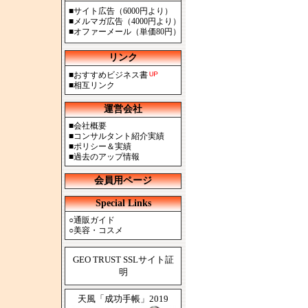
■
サイト広告（6000円より）
■
メルマガ広告（4000円より）
■
オファーメール（単価80円）
リンク
■
おすすめビジネス書
■
相互リンク
運営会社
■
会社概要
■
コンサルタント紹介実績
■
ポリシー＆実績
■
過去のアップ情報
会員用ページ
Special Links
○
通販ガイド
○
美容・コスメ
GEO TRUST SSLサイト証
明
天風「成功手帳」2019