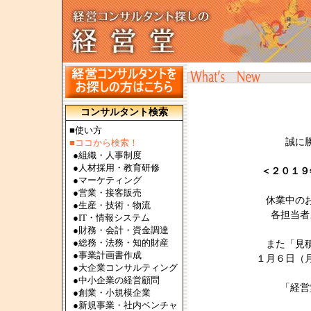
コンサルタント検索
■使い方
誠に
■ココから検索！
●
組織・人事制度
●
人材採用・教育研修
＜２０１９
●
マーケティング
●
営業・接客販売
休業中の
●
生産・技術・物流
各担当者
●
IT・情報システム
●
財務・会計・資金調達
●
総務・法務・知的財産
また「見
●
事業計画書作成
１月６日（
●
大企業コンサルティング
●
中小企業の経営顧問
「経営
●
創業・小規模企業
●
新規事業・社内ベンチャ