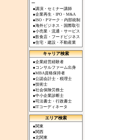
ー
●
講演・セミナー講師
●
企業再生・IPO・M&A
●
ISO・Pマーク・内部統制
●
海外ビジネス・国際取引
●
小売業・流通・サービス
●
飲食店・フードビジネス
●
住宅・建設・不動産業
キャリア検索
●
企業経営経験者
●
コンサルファーム出身
●
MBA資格保持者
●
公認会計士・税理士
●
技術士
●
社会保険労務士
●
中小企業診断士
●
司法書士・行政書士
●
ITコーディネータ
エリア検索
●
関東
●
関西
●
北関東