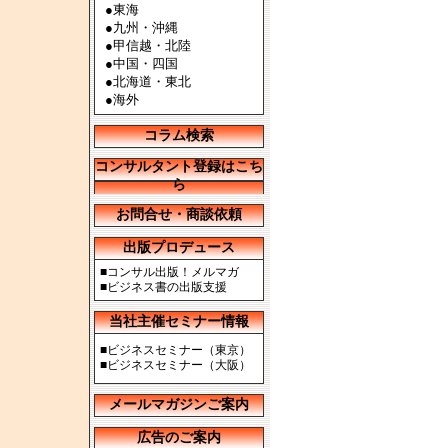
●
東海
●
九州・沖縄
●
甲信越・北陸
●
中国・四国
●
北海道・東北
●
海外
コラム検索
コンサルタント登録はこち
ら
お問合せ・商談依頼
出版プロデュース
■
コンサル出版！メルマガ
■
ビジネス書の出版支援
当社主催セミナー情報
■
ビジネスセミナー（東京）
■
ビジネスセミナー（大阪）
メールマガジンご案内
広告のご案内