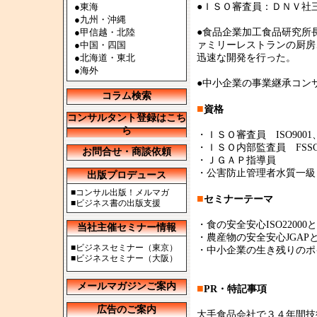
●
東海
●ＩＳＯ審査員：ＤＮＶ
●
九州・沖縄
●
甲信越・北陸
●食品企業加工食品研究所
●
中国・四国
ァミリーレストランの厨房
●
北海道・東北
迅速な開発を行った。
●
海外
●中小企業の事業継承コン
コラム検索
■
資格
コンサルタント登録はこち
ら
・ＩＳＯ審査員 ISO9001、IS
・ＩＳＯ内部監査員 FSSC2
お問合せ・商談依頼
・ＪＧＡＰ指導員
・公害防止管理者水質一級
出版プロデュース
■
コンサル出版！メルマガ
■
セミナーテーマ
■
ビジネス書の出版支援
・食の安全安心ISO22000とF
当社主催セミナー情報
・農産物の安全安心JGAPと
■
ビジネスセミナー（東京）
・中小企業の生き残りのポ
■
ビジネスセミナー（大阪）
メールマガジンご案内
■
PR・特記事項
広告のご案内
大手食品会社で３４年間技