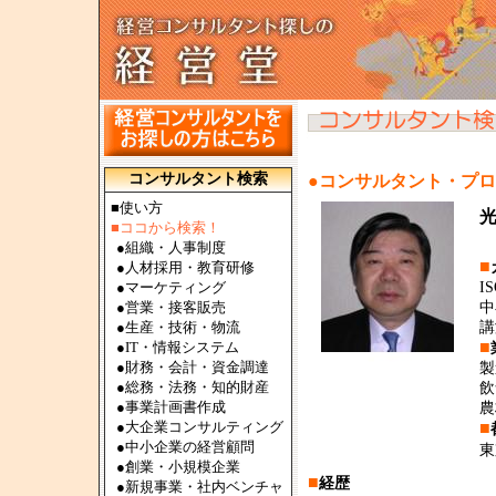
コンサルタント検索
●コンサルタント・プ
■使い方
■ココから検索！
●
組織・人事制度
■
●
人材採用・教育研修
●
マーケティング
I
●
営業・接客販売
中
●
生産・技術・物流
講
■
●
IT・情報システム
●
財務・会計・資金調達
製
●
総務・法務・知的財産
飲
●
事業計画書作成
農
●
大企業コンサルティング
■
●
中小企業の経営顧問
東
●
創業・小規模企業
■
経歴
●
新規事業・社内ベンチャ