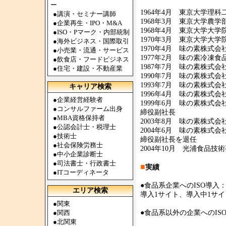
ー
1964年4月 東京大学理
●
講演・セミナー講師
1968年3月 東京大学農
●
企業再生・IPO・M&A
1968年4月 東京大学大
●
ISO・Pマーク・内部統制
1970年3月 東京大学大
●
海外ビジネス・国際取引
1970年4月 味の素株式
●
小売業・流通・サービス
1977年2月 味の素冷凍
●
飲食店・フードビジネス
1987年7月 味の素株式
●
住宅・建設・不動産業
1990年7月 味の素株式
1993年7月 味の素株
キャリア検索
1996年4月 味の素株
●
企業経営経験者
1999年6月 味の素株
●
コンサルファーム出身
締役副社長
●
MBA資格保持者
2003年8月 味の素株式
●
公認会計士・税理士
2004年6月 味の素株
●
技術士
締役副社長を退任
●
社会保険労務士
2004年10月 光浦食品技
●
中小企業診断士
●
司法書士・行政書士
■
実績
●
ITコーディネータ
●食品系企業へのISO導入：ISO
エリア検索
導入1サイト、導入中1サイ
●
関東
●
関西
●食品系以外の企業へのISO導
●
北関東