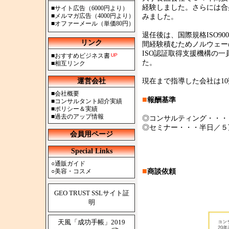
経験しました。さらには合
■
サイト広告（6000円より）
■
メルマガ広告（4000円より）
みました。
■
オファーメール（単価80円）
退任後は、国際規格ISO900
リンク
間経験積むためノルウェー
ISO認証取得支援機構の
■
おすすめビジネス書
た。
■
相互リンク
運営会社
現在まで指導した会社は1
■
会社概要
■
報酬基準
■
コンサルタント紹介実績
■
ポリシー＆実績
■
過去のアップ情報
◎コンサルティング・・・
◎セミナー・・・半日／５
会員用ページ
Special Links
○
通販ガイド
■
○
美容・コスメ
商談依頼
GEO TRUST SSLサイト証
明
天風「成功手帳」2019