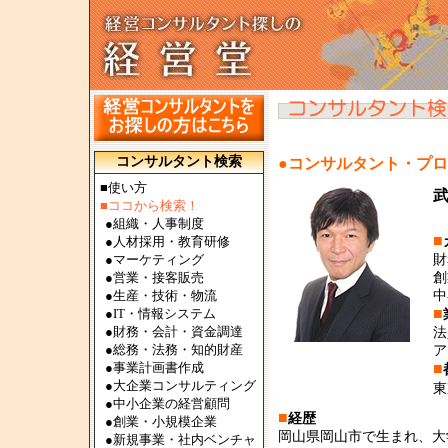
コンサルタント検索
●コンサルタント・プ
■使い方
■ココから検索！
●
組織・人事制度
■
●
人材採用・教育研修
●
マーケティング
財
●
営業・接客販売
創
●
生産・技術・物流
中
■
●
IT・情報システム
●
財務・会計・資金調達
法
●
総務・法務・知的財産
ア
●
事業計画書作成
■
●
大企業コンサルティング
東
●
中小企業の経営顧問
■
経歴
●
創業・小規模企業
岡山県岡山市で生まれ、大
●
新規事業・社内ベンチャ