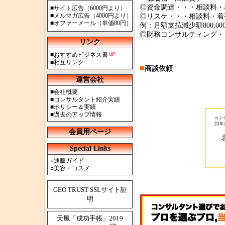
◎資金調達・・・相談料・
■
サイト広告（6000円より）
■
メルマガ広告（4000円より）
◎リスケ・・・相談料・着
■
オファーメール（単価80円）
例：月額支払減少額800,00
◎財務コンサルティング・・
リンク
■
おすすめビジネス書
■
相互リンク
■
商談依頼
運営会社
■
会社概要
■
コンサルタント紹介実績
■
ポリシー＆実績
■
過去のアップ情報
会員用ページ
Special Links
○
通販ガイド
○
美容・コスメ
GEO TRUST SSLサイト証
明
天風「成功手帳」2019