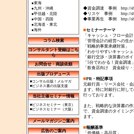
●
東海
●
九州・沖縄
◆資金調達 事例 http://shikingu
●
甲信越・北陸
◆リスケ 事例 http://shikingu
●
中国・四国
◆事業再生 事例 http://shikingu
●
北海道・東北
■
●
海外
セミナーテーマ
「キャッシュ・フロー会計
コラム検索
「管理会計の経営への生か
「戦略的事業承継対策」
コンサルタント登録はこち
「わかりやすいキャッシュ
ら
「銀行交渉・決算書のポイ
「5分でわかる！資金調達
お問合せ・商談依頼
「飲食店向け 資金繰り・
出版プロデュース
■
PR・特記事項
■
コンサル出版！メルマガ
元銀行員・リース会社・会
■
ビジネス書の出版支援
ます。特に対銀行に対して
行っております。
当社主催セミナー情報
■
ビジネスセミナー（東京）
また、戦略的な決算書の作
■
ビジネスセミナー（大阪）
で、資金調達のタイミング
ます。
メールマガジンご案内
■
報酬基準
広告のご案内
「低価格・高品質」