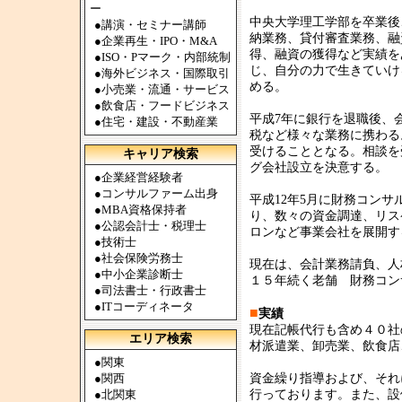
ー
中央大学理工学部を卒業後
●
講演・セミナー講師
納業務、貸付審査業務、融
●
企業再生・IPO・M&A
得、融資の獲得など実績を
●
ISO・Pマーク・内部統制
じ、自分の力で生きていけ
●
海外ビジネス・国際取引
める。
●
小売業・流通・サービス
●
飲食店・フードビジネス
平成7年に銀行を退職後、
●
住宅・建設・不動産業
税など様々な業務に携わる
受けることとなる。相談を
キャリア検索
グ会社設立を決意する。
●
企業経営経験者
●
コンサルファーム出身
平成12年5月に財務コン
●
MBA資格保持者
り、数々の資金調達、リス
●
公認会計士・税理士
ロンなど事業会社を展開す
●
技術士
●
社会保険労務士
現在は、会計業務請負、人
●
中小企業診断士
１５年続く老舗 財務コン
●
司法書士・行政書士
●
ITコーディネータ
■
実績
現在記帳代行も含め４０社
エリア検索
材派遣業、卸売業、飲食店
●
関東
●
関西
資金繰り指導および、それ
●
北関東
行っております。また、設