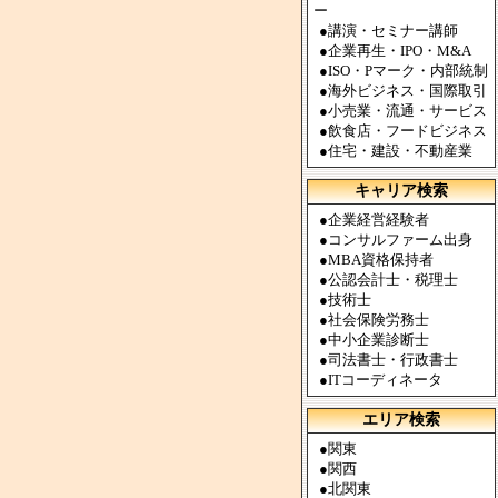
ー
●
講演・セミナー講師
●
企業再生・IPO・M&A
●
ISO・Pマーク・内部統制
●
海外ビジネス・国際取引
●
小売業・流通・サービス
●
飲食店・フードビジネス
●
住宅・建設・不動産業
キャリア検索
●
企業経営経験者
●
コンサルファーム出身
●
MBA資格保持者
●
公認会計士・税理士
●
技術士
●
社会保険労務士
●
中小企業診断士
●
司法書士・行政書士
●
ITコーディネータ
エリア検索
●
関東
●
関西
●
北関東