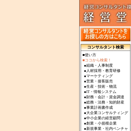
コンサルタント検索
■使い方
■ココから検索！
●
組織・人事制度
●
人材採用・教育研修
●
マーケティング
●
営業・接客販売
●
生産・技術・物流
●
IT・情報システム
●
財務・会計・資金調達
●
総務・法務・知的財産
●
事業計画書作成
●
大企業コンサルティング
●
中小企業の経営顧問
●
創業・小規模企業
●
新規事業・社内ベンチャ