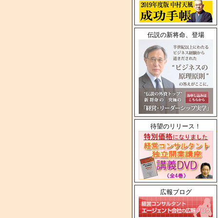
伝説の新将命、登場
待望のリリース！
広報ブログ