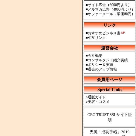
■
サイト広告（6000円より）
■
メルマガ広告（4000円より）
■
オファーメール（単価80円）
リンク
■
おすすめビジネス書
■
相互リンク
運営会社
■
会社概要
■
コンサルタント紹介実績
■
ポリシー＆実績
■
過去のアップ情報
会員用ページ
Special Links
○
通販ガイド
○
美容・コスメ
GEO TRUST SSLサイト証
明
天風「成功手帳」2019