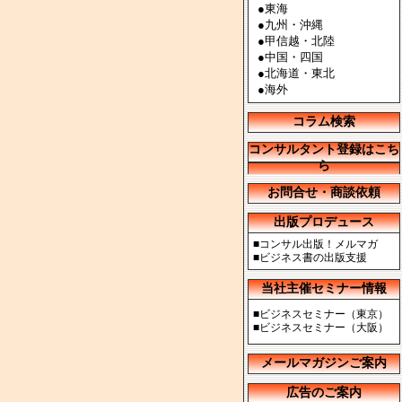
●
東海
●
九州・沖縄
●
甲信越・北陸
●
中国・四国
●
北海道・東北
●
海外
コラム検索
コンサルタント登録はこち
ら
お問合せ・商談依頼
出版プロデュース
■
コンサル出版！メルマガ
■
ビジネス書の出版支援
当社主催セミナー情報
■
ビジネスセミナー（東京）
■
ビジネスセミナー（大阪）
メールマガジンご案内
広告のご案内