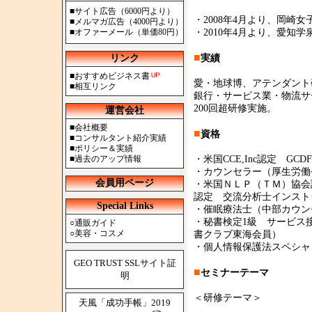
■
サイト広告（6000円より）
・2008年4月より、岡崎
■
メルマガ広告（4000円より）
■
オファーメール（単価80円）
・2010年4月より、愛知
■
リンク
実績
■
おすすめビジネス書
愛・地球博、アテンダント
■
相互リンク
銀行・サービス業・物流サ
200回超研修実施。
運営会社
■
会社概要
■
資格
■
コンサルタント紹介実績
■
ポリシー＆実績
■
過去のアップ情報
・米国CCE,Inc認定 GCDF
・カウンセラー（厚生労働
会員用ページ
・米国ＮＬＰ（ＴＭ）協会
認定 交流分析士インスト
Special Links
・催眠療法士（中部カウン
・秘書検定1級 サービス
○
通販ガイド
○
美容・コスメ
書クラブ東海会員）
・個人情報保護法スペシャ
GEO TRUST SSLサイト証
■
セミナーテーマ
明
＜研修テーマ＞
天風「成功手帳」2019