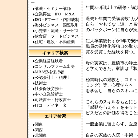
ー
年間230日以上の研修・
●
講演・セミナー講師
●
企業再生・IPO・M&A
過去10年間で受講者数1
●
ISO・Pマーク・内部統制
自ら「おもてなし道」と名
●
海外ビジネス・国際取引
のバックボーンに自らが実
●
小売業・流通・サービス
●
飲食店・フードビジネス
短大卒業後わずか1年で安
●
住宅・建設・不動産業
職員の活性化等独自の取り
賞を受賞した経験を持つ。
キャリア検索
●
企業経営経験者
母の実家は、豊橋市の浄土
●
コンサルファーム出身
と学んできた。家訓は「和
●
MBA資格保持者
●
公認会計士・税理士
秘書時代の経験と、コミュ
●
技術士
ミング）等、心理学をベース
●
社会保険労務士
を学習し、自らのスキルに
●
中小企業診断士
●
司法書士・行政書士
これらのスキルをもとにし
●
ITコーディネータ
「感動を与える」をモット
ビスだとの評価を得ること
エリア検索
一般企業に留まらず、医療
●
関東
●
関西
自身の家族の入院・手術・
●
北関東