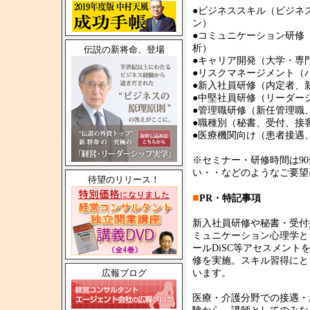
●ビジネススキル（ビジネ
ン）
●コミュニケーション研修
析）
伝説の新将命、登場
●キャリア開発（大学・専
●リスクマネージメント（
●新入社員研修（内定者、
●中堅社員研修（リーダー
●管理職研修（新任管理職
●職種別（秘書、受付、接
●医療機関向け（患者接遇
※セミナー・研修時間は9
い・・などのようなご要望
待望のリリース！
■
PR・特記事項
新入社員研修や秘書・受付
ミュニケーション心理学と
ールDiSC等アセスメン
修を実施。スキル習得にと
広報ブログ
います。
医療・介護分野での接遇・