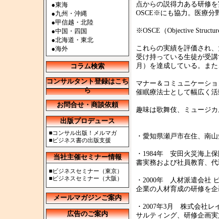
点からの説得力ある研修を
●
東海
OSCE※にも協力。医療
●
九州・沖縄
●
甲信越・北陸
※OSCE（Objective Stru
●
中国・四国
●
北海道・東北
これらの実績を評価され、
●
海外
受け持っている生徒が受講す
月）を達成している。また
コラム検索
コンサルタント登録はこち
マナー＆コミュニケーショ
ら
催眠療法士として幅広く活
お問合せ・商談依頼
趣味は歌舞伎、ミュージカ
出版プロデュース
■
コンサル出版！メルマガ
・愛知県瀬戸市在住、南山
■
ビジネス書の出版支援
・1984年 安田火災海上
当社主催セミナー情報
書実務および社員教育、代
■
ビジネスセミナー（東京）
■
ビジネスセミナー（大阪）
・2000年 人材派遣会
企業の人材育成の研修を企
メールマガジンご案内
・2007年3月 株式会
広告のご案内
サルティング、研修企画実