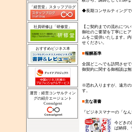
験から、講師としてのみな
「経営堂」スタッフブログ
◆長期コンサルティングで
社員研修は「研修堂」
【ご契約までの流れについ
御社のご要望を丁寧にヒア
ムをご提供いたします。内
せください。
おすすめビジネス本
■
報酬基準
全国どこへでも訪問させて
御契約に関する御相談は無
※恐れ入りますが、遠方の
す。
運営：経営コンサルティン
グの紹介エージェント
■
主な著書
Consulgent
『ビジネスマナーの「なん
今どきの
ば納得、