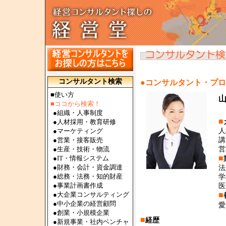
コンサルタント検索
●コンサルタント・プ
■使い方
■ココから検索！
●
組織・人事制度
■
●
人材採用・教育研修
●
マーケティング
人
●
営業・接客販売
講
●
生産・技術・物流
営
■
●
IT・情報システム
●
財務・会計・資金調達
法
●
総務・法務・知的財産
学
●
事業計画書作成
医
●
大企業コンサルティング
■
●
中小企業の経営顧問
愛
●
創業・小規模企業
■
経歴
●
新規事業・社内ベンチャ