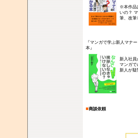
※本作品
いの？ 
筆、改筆
『マンガで学ぶ新人マナー
本』
新入社員
マンガで
新人が疑
■
商談依頼