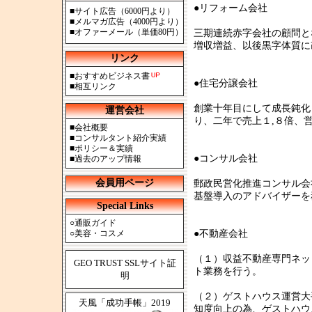
●リフォーム会社
■
サイト広告（6000円より）
■
メルマガ広告（4000円より）
■
オファーメール（単価80円）
三期連続赤字会社の顧問と
増収増益、以後黒字体質に
リンク
■
おすすめビジネス書
●住宅分譲会社
■
相互リンク
創業十年目にして成長鈍化
運営会社
り、二年で売上１
■
会社概要
■
コンサルタント紹介実績
■
ポリシー＆実績
●コンサル会社
■
過去のアップ情報
会員用ページ
郵政民営化推進コンサル会
基盤導入のアド
Special Links
○
通販ガイド
○
美容・コスメ
●不動産会社
（１）収益不動産専門ネッ
GEO TRUST SSLサイト証
ト業務を行
明
（２）ゲストハウス運営大
天風「成功手帳」2019
知度向上の為、ゲストハウ