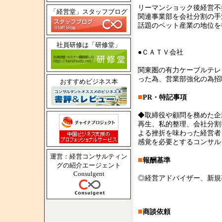
リーマンショック後経営不
「経営堂」スタッフブログ
関連事業部を会社分割の手
話題のペット産業の地位を
社員研修は「研修堂」
●ＣＡＴＶ会社
関東圏の有力ケーブルテレ
った為、営業部強化の為招
おすすめビジネス本
■
PR・特記事項
◆取締役や顧問を務めた企
再生、私的整理、会社分割
よる挫折を味わった経営者
感覚を必要とするコンサル
運営：経営コンサルティン
■
報酬基準
グの紹介エージェント
Consulgent
◎経営アドバイザー、新規
■
商談依頼