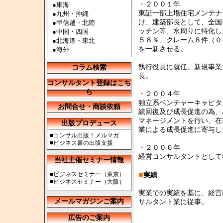
・２００１年
●
東海
東証一部上場住宅メンテナ
●
九州・沖縄
け、建築部長として、全国
●
甲信越・北陸
ッチン等、水周りに特化し
●
中国・四国
５８％、クレーム８件（０
●
北海道・東北
を一新させる。
●
海外
執行役員に就任。新規事業
コラム検索
長。
コンサルタント登録はこち
ら
・２００４年
独立系ベンチャーキャピタ
お問合せ・商談依頼
績回復及び成長促進の為、
マネージメントを行い、在
出版プロデュース
業による成長促進に寄与し
■
コンサル出版！メルマガ
■
ビジネス書の出版支援
・２００６年
経営コンサルタントとして
当社主催セミナー情報
■
■
ビジネスセミナー（東京）
実績
■
ビジネスセミナー（大阪）
実業での実績を基に、経営
メールマガジンご案内
サルタント業に従事。
広告のご案内