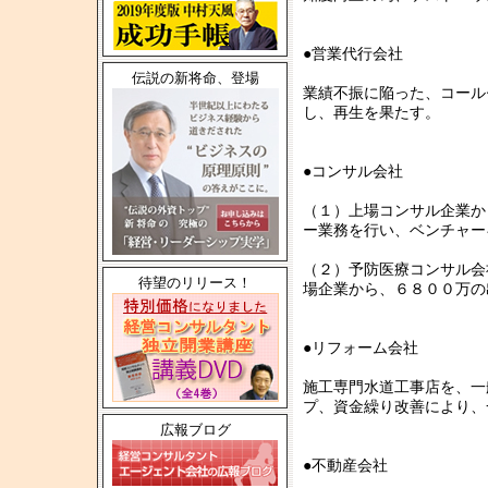
●営業代
伝説の新将命、登場
業績不振に陥った、コール
し、再生を果たす。
●コンサ
（１）上場コンサル企業か
ー業務を行い、ベンチャ
（２）予防医療コンサル会
待望のリリース！
場企業から、６８００万の
●リフォーム会社
施工専門水道工事店を、一
プ、資金繰り改善により、
広報ブログ
●不動産会社