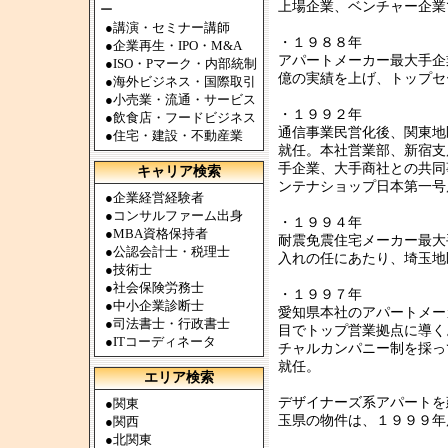
上場企業、ベンチャー企業
ー
●
講演・セミナー講師
・１９８８年
●
企業再生・IPO・M&A
アパートメーカー最大手企
●
ISO・Pマーク・内部統制
億の実績を上げ、トップセ
●
海外ビジネス・国際取引
●
小売業・流通・サービス
・１９９２年
●
飲食店・フードビジネス
通信事業民営化後、関東地
●
住宅・建設・不動産業
就任。本社営業部、新宿支
手企業、大手商社との共同
キャリア検索
ンテナショップ日本第一号
●
企業経営経験者
●
コンサルファーム出身
・１９９４年
●
MBA資格保持者
耐震免震住宅メーカー最大
●
公認会計士・税理士
入れの任にあたり、埼玉地
●
技術士
●
社会保険労務士
・１９９７年
●
中小企業診断士
愛知県本社のアパートメー
●
司法書士・行政書士
目でトップ営業拠点に導く
●
ITコーディネータ
チャルカンパニー制を採っ
就任。
エリア検索
デザイナーズ系アパートを
●
関東
玉県の物件は、１９９９年
●
関西
●
北関東