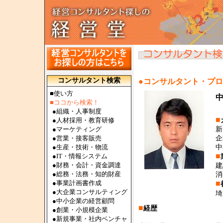
コンサルタント検索
●コンサルタント・プ
■使い方
■ココから検索！
●
組織・人事制度
■
●
人材採用・教育研修
●
マーケティング
新
●
営業・接客販売
企
●
生産・技術・物流
中
■
●
IT・情報システム
●
財務・会計・資金調達
建
●
総務・法務・知的財産
消
●
事業計画書作成
■
●
大企業コンサルティング
埼
●
中小企業の経営顧問
■
経歴
●
創業・小規模企業
●
新規事業・社内ベンチャ