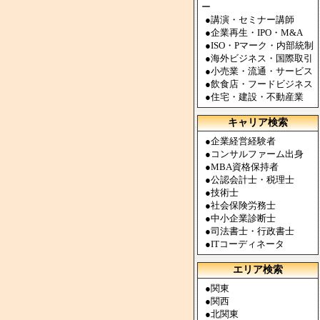
ー
●
講演・セミナー講師
●
企業再生・IPO・M&A
●
ISO・Pマーク・内部統制
●
海外ビジネス・国際取引
●
小売業・流通・サービス
●
飲食店・フードビジネス
●
住宅・建設・不動産業
キャリア検索
●
企業経営経験者
●
コンサルファーム出身
●
MBA資格保持者
●
公認会計士・税理士
●
技術士
●
社会保険労務士
●
中小企業診断士
●
司法書士・行政書士
●
ITコーディネータ
エリア検索
●
関東
●
関西
●
北関東