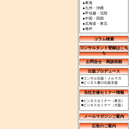
●
東海
●
九州・沖縄
●
甲信越・北陸
●
中国・四国
●
北海道・東北
●
海外
コラム検索
コンサルタント登録はこち
ら
お問合せ・商談依頼
出版プロデュース
■
コンサル出版！メルマガ
■
ビジネス書の出版支援
当社主催セミナー情報
■
ビジネスセミナー（東京）
■
ビジネスセミナー（大阪）
メールマガジンご案内
広告のご案内