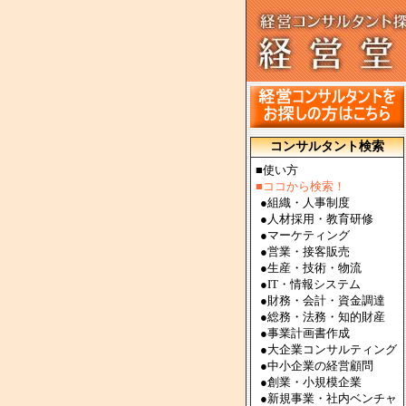
コンサルタント検索
■使い方
■ココから検索！
●
組織・人事制度
●
人材採用・教育研修
●
マーケティング
●
営業・接客販売
●
生産・技術・物流
●
IT・情報システム
●
財務・会計・資金調達
●
総務・法務・知的財産
●
事業計画書作成
●
大企業コンサルティング
●
中小企業の経営顧問
●
創業・小規模企業
●
新規事業・社内ベンチャ