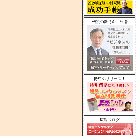
伝説の新将命、登場
待望のリリース！
広報ブログ