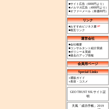
■
サイト広告（6000円より）
■
メルマガ広告（4000円より）
■
オファーメール（単価80円）
リンク
■
おすすめビジネス書
■
相互リンク
運営会社
■
会社概要
■
コンサルタント紹介実績
■
ポリシー＆実績
■
過去のアップ情報
会員用ページ
Special Links
○
通販ガイド
○
美容・コスメ
GEO TRUST SSLサイト証
明
天風「成功手帳」2019