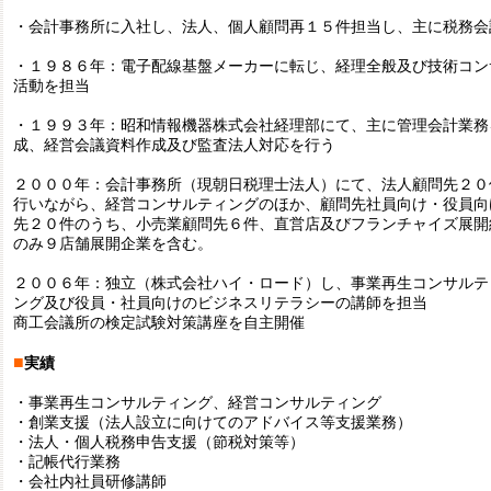
・会計事務所に入社し、法人、個人顧問再１５件担当し、主に税務会
・１９８６年：電子配線基盤メーカーに転じ、経理全般及び技術コン
活動を担当
・１９９３年：昭和情報機器株式会社経理部にて、主に管理会計業務
成、経営会議資料作成及び監査法人対応を行う
２０００年：会計事務所（現朝日税理士法人）にて、法人顧問先２０
行いながら、経営コンサルティングのほか、顧問先社員向け・役員向
先２０件のうち、小売業顧問先６件、直営店及びフランチャイズ展開
のみ９店舗展開企業を含む。
２００６年：独立（株式会社ハイ・ロード）し、事業再生コンサルテ
ング及び役員・社員向けのビジネスリテラシーの講師を担当
商工会議所の検定試験対策講座を自主開催
■
実績
・事業再生コンサルティング、経営コンサルティング
・創業支援（法人設立に向けてのアドバイス等支援業務）
・法人・個人税務申告支援（節税対策等）
・記帳代行業務
・会社内社員研修講師