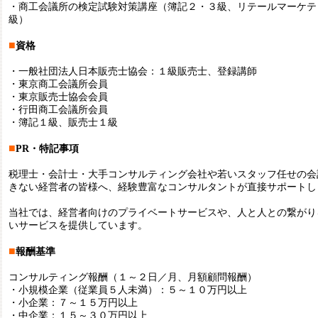
・商工会議所の検定試験対策講座（簿記２・３級、リテールマーケテ
級）
■
資格
・一般社団法人日本販売士協会：１級販売士、登録講師
・東京商工会議所会員
・東京販売士協会会員
・行田商工会議所会員
・簿記１級、販売士１級
■
PR・特記事項
税理士・会計士・大手コンサルティング会社や若いスタッフ任せの会
きない経営者の皆様へ、経験豊富なコンサルタントが直接サポートし
当社では、経営者向けのプライベートサービスや、人と人との繋がり
いサービスを提供しています。
■
報酬基準
コンサルティング報酬（１～２日／月、月額顧問報酬）
・小規模企業（従業員５人未満）：５～１０万円以上
・小企業：７～１５万円以上
・中企業：１５～３０万円以上