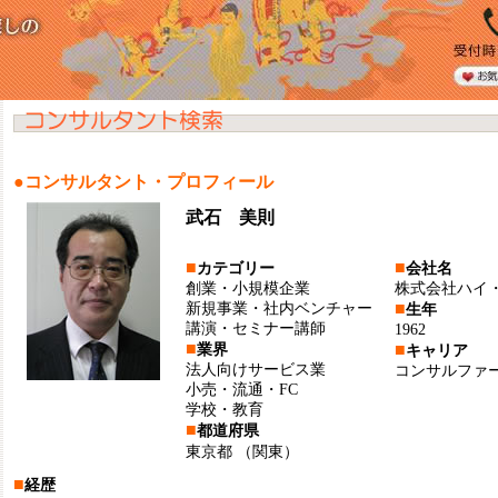
●コンサルタント・プロフィール
武石 美則
■
■
カテゴリー
会社名
創業・小規模企業
株式会社ハイ
■
新規事業・社内ベンチャー
生年
講演・セミナー講師
1962
■
■
業界
キャリア
法人向けサービス業
コンサルファ
小売・流通・FC
学校・教育
■
都道府県
東京都
（関東）
■
経歴