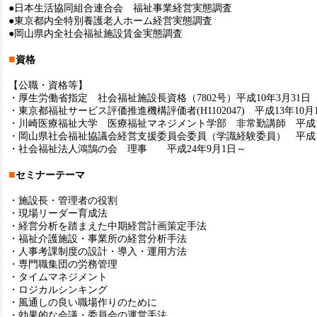
●日本生活協同組合連合会 福祉事業経営実態調査
●東京都内全特別養護老人ホーム経営実態調査
●岡山県内全社会福祉施設賃金実態調査
■
資格
【公職・資格等】
・厚生労働省指定 社会福祉施設長資格（7802号）平成10年3月31日
・東京都福祉サービス評価推進機構評価者(H1102047) 平成13年10月
・川崎医療福祉大学 医療福祉マネジメント学部 非常勤講師 平成1
・岡山県社会福祉協議会経営支援委員会委員（学識経験委員） 平成1
・社会福祉法人鴻鵠の会 理事 平成24年9月1日～
■
セミナーテーマ
・施設長・管理者の役割
・現場リーダー育成法
・経営分析を踏まえた中期経営計画策定手法
・福祉介護施設・事業所の経営分析手法
・人事考課制度の設計・導入・運用方法
・専門職集団の労務管理
・タイムマネジメント
・ロジカルシンキング
・風通しの良い職場作りのために
・効果的な会議・委員会の運営手法