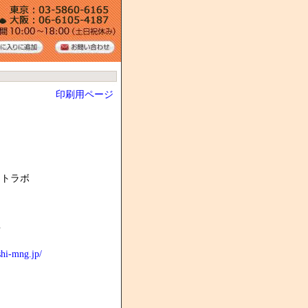
印刷用ページ
ントラボ
者
shi-mng.jp/
る