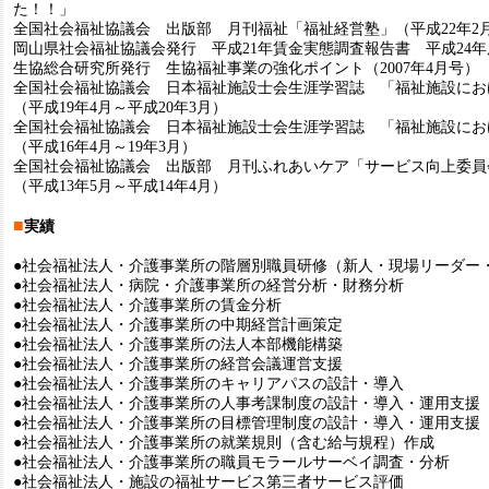
た！！」
全国社会福祉協議会 出版部 月刊福祉「福祉経営塾」（平成22年2
岡山県社会福祉協議会発行 平成21年賃金実態調査報告書 平成24
生協総合研究所発行 生協福祉事業の強化ポイント（2007年4月号）
全国社会福祉協議会 日本福祉施設士会生涯学習誌 「福祉施設にお
（平成19年4月～平成20年3月）
全国社会福祉協議会 日本福祉施設士会生涯学習誌 「福祉施設にお
（平成16年4月～19年3月）
全国社会福祉協議会 出版部 月刊ふれあいケア「サービス向上委員
（平成13年5月～平成14年4月）
■
実績
●社会福祉法人・介護事業所の階層別職員研修（新人・現場リーダー
●社会福祉法人・病院・介護事業所の経営分析・財務分析
●社会福祉法人・介護事業所の賃金分析
●社会福祉法人・介護事業所の中期経営計画策定
●社会福祉法人・介護事業所の法人本部機能構築
●社会福祉法人・介護事業所の経営会議運営支援
●社会福祉法人・介護事業所のキャリアパスの設計・導入
●社会福祉法人・介護事業所の人事考課制度の設計・導入・運用支援
●社会福祉法人・介護事業所の目標管理制度の設計・導入・運用支援
●社会福祉法人・介護事業所の就業規則（含む給与規程）作成
●社会福祉法人・介護事業所の職員モラールサーベイ調査・分析
●社会福祉法人・施設の福祉サービス第三者サービス評価