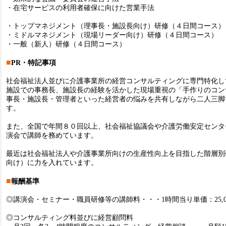
・在宅サービスの利用者確保に向けた営業手法
・トップマネジメント（理事長・施設長向け）研修（４日間コース）
・ミドルマネジメント（現場リーダー向け）研修（４日間コース）
・一般（新人）研修（４日間コース）
■
PR・特記事項
社会福祉法人並びに介護事業所の経営コンサルティングに専門特化し
施設での事務長、施設長の経験を活かした現場重視の「手作りのコン
事長・施設長・管理者といった経営者の悩みを共有しながら二人三脚
す。
また、全国で年間８０回以上、社会福祉協議会や介護労働安定センタ
演会で講師を務めています。
最近は社会福祉法人や介護事業所向けの生産性向上を目指した階層別
向け）に力を入れています。
■
報酬基準
◎講演会・セミナー・職員研修等の講師料・・・1時間当り単価：25,0
◎コンサルティング料並びに経営顧問料