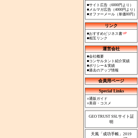
■
サイト広告（6000円より）
■
メルマガ広告（4000円より）
■
オファーメール（単価80円）
リンク
■
おすすめビジネス書
■
相互リンク
運営会社
■
会社概要
■
コンサルタント紹介実績
■
ポリシー＆実績
■
過去のアップ情報
会員用ページ
Special Links
○
通販ガイド
○
美容・コスメ
GEO TRUST SSLサイト証
明
天風「成功手帳」2019