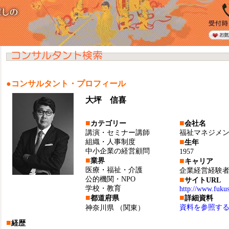
●コンサルタント・プロフィール
大坪 信喜
■
■
カテゴリー
会社名
講演・セミナー講師
福祉マネジメ
■
組織・人事制度
生年
中小企業の経営顧問
1957
■
■
業界
キャリア
医療・福祉・介護
企業経営経験
公的機関・NPO
■
サイトURL
学校・教育
http://www.fuku
■
■
都道府県
詳細資料
資料を参照す
神奈川県
（関東）
■
経歴