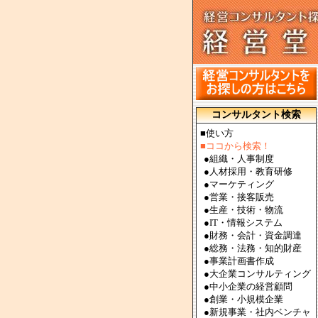
コンサルタント検索
■使い方
■ココから検索！
●
組織・人事制度
●
人材採用・教育研修
●
マーケティング
●
営業・接客販売
●
生産・技術・物流
●
IT・情報システム
●
財務・会計・資金調達
●
総務・法務・知的財産
●
事業計画書作成
●
大企業コンサルティング
●
中小企業の経営顧問
●
創業・小規模企業
●
新規事業・社内ベンチャ