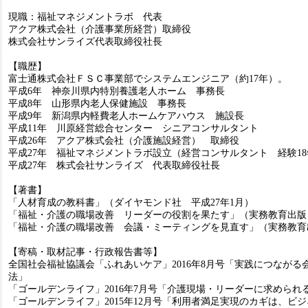
現職：福祉マネジメントラボ 代表
アクア株式会社（介護事業所経営）取締役
株式会社サンライズ代表取締役社長
【職歴】
富士通株式会社ＦＳＣ事業部でシステムエンジニア（約17年）。
平成6年 神奈川県内特別養護老人ホーム 事務長
平成8年 山形県内老人保健施設 事務長
平成9年 新潟県内軽費老人ホームケアハウス 施設長
平成11年 川原経営総合センター シニアコンサルタント
平成26年 アクア株式会社（介護施設経営） 取締役
平成27年 福祉マネジメントラボ設立（経営コンサルタント 経験18
平成27年 株式会社サンライズ 代表取締役社長
【著書】
「人材育成の教科書」（ダイヤモンド社 平成27年1月）
「福祉・介護の職場改善 リーダーの役割を果たす」（実務教育出版 
「福祉・介護の職場改善 会議・ミーティングを見直す」（実務教育出
【寄稿・取材記事・行政報告書等】
全国社会福祉協議会「ふれあいケア」2016年8月号「実践につながる
法」
「ゴールデンライフ」2016年7月号「介護現場・リーダーに求められ
「ゴールデンライフ」2015年12月号「利用者満足実現のカギは、ビ