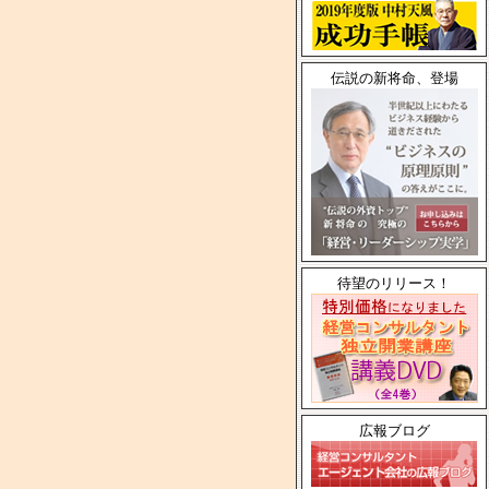
伝説の新将命、登場
待望のリリース！
広報ブログ