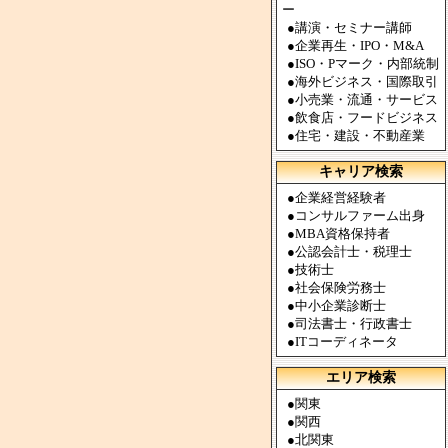
ー
●
講演・セミナー講師
●
企業再生・IPO・M&A
●
ISO・Pマーク・内部統制
●
海外ビジネス・国際取引
●
小売業・流通・サービス
●
飲食店・フードビジネス
●
住宅・建設・不動産業
キャリア検索
●
企業経営経験者
●
コンサルファーム出身
●
MBA資格保持者
●
公認会計士・税理士
●
技術士
●
社会保険労務士
●
中小企業診断士
●
司法書士・行政書士
●
ITコーディネータ
エリア検索
●
関東
●
関西
●
北関東