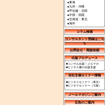
●
東海
●
九州・沖縄
●
甲信越・北陸
●
中国・四国
●
北海道・東北
●
海外
コラム検索
コンサルタント登録はこち
ら
お問合せ・商談依頼
出版プロデュース
■
コンサル出版！メルマガ
■
ビジネス書の出版支援
当社主催セミナー情報
■
ビジネスセミナー（東京）
■
ビジネスセミナー（大阪）
メールマガジンご案内
広告のご案内