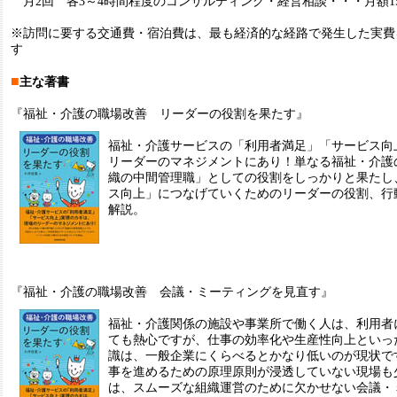
月2回 各3～4時間程度のコンサルティング・経営相談・・・月額1
※訪問に要する交通費・宿泊費は、最も経済的な経路で発生した実費
す
■
主な著書
『福祉・介護の職場改善 リーダーの役割を果たす』
福祉・介護サービスの「利用者満足」「サービス向
リーダーのマネジメントにあり！単なる福祉・介護
織の中間管理職」としての役割をしっかりと果たし
ス向上」につなげていくためのリーダーの役割、行
解説。
『福祉・介護の職場改善 会議・ミーティングを見直す』
福祉・介護関係の施設や事業所で働く人は、利用者
ても熱心ですが、仕事の効率化や生産性向上といっ
識は、一般企業にくらべるとかなり低いのが現状で
事を進めるための原理原則が浸透していない現場も
は、スムーズな組織運営のために欠かせない会議・