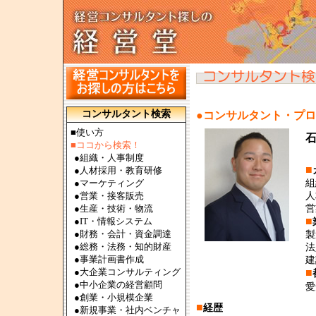
コンサルタント検索
●コンサルタント・プ
■使い方
■ココから検索！
●
組織・人事制度
■
●
人材採用・教育研修
●
マーケティング
組
●
営業・接客販売
人
●
生産・技術・物流
営
■
●
IT・情報システム
●
財務・会計・資金調達
製
●
総務・法務・知的財産
法
●
事業計画書作成
建
●
大企業コンサルティング
■
●
中小企業の経営顧問
愛
●
創業・小規模企業
■
経歴
●
新規事業・社内ベンチャ