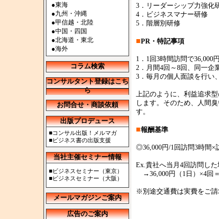
●
東海
3．リーダーシップ力強化
●
九州・沖縄
4．ビジネスマナー研修
●
甲信越・北陸
5．階層別研修
●
中国・四国
●
北海道・東北
■
PR・特記事項
●
海外
1．1回3時間訪問で36,0
コラム検索
2．月間4回～8回、同一
3．毎月の個人面談を行い
コンサルタント登録はこち
ら
上記のように、利益追求型
します。そのため、人間臭
お問合せ・商談依頼
す。
出版プロデュース
■
報酬基準
■
コンサル出版！メルマガ
■
ビジネス書の出版支援
◎36,000円/1回訪問3時間
当社主催セミナー情報
Ex.貴社へ当月4回訪問し
■
ビジネスセミナー（東京）
→36,000円（1日）×4回
■
ビジネスセミナー（大阪）
※別途交通費は実費をご請
メールマガジンご案内
広告のご案内