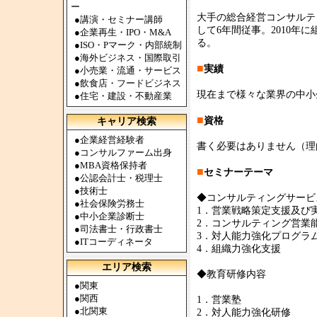
ー
大手の総合経営コンサルテ
●
講演・セミナー講師
して6年間従事。2010
●
企業再生・IPO・M&A
る。
●
ISO・Pマーク・内部統制
●
海外ビジネス・国際取引
■
実績
●
小売業・流通・サービス
●
飲食店・フードビジネス
現在まで様々な業界の中小
●
住宅・建設・不動産業
■
資格
キャリア検索
●
企業経営経験者
書く必要はありません（理
●
コンサルファーム出身
●
MBA資格保持者
■
セミナーテーマ
●
公認会計士・税理士
●
技術士
◆コンサルティングサービ
●
社会保険労務士
1．営業戦略策定支援及
●
中小企業診断士
2．コンサルティング営業
●
司法書士・行政書士
3．対人能力強化プログ
●
ITコーディネータ
4．組織力強化支援
エリア検索
◆教育研修内容
●
関東
●
関西
1．営業塾
●
北関東
2．対人能力強化研修