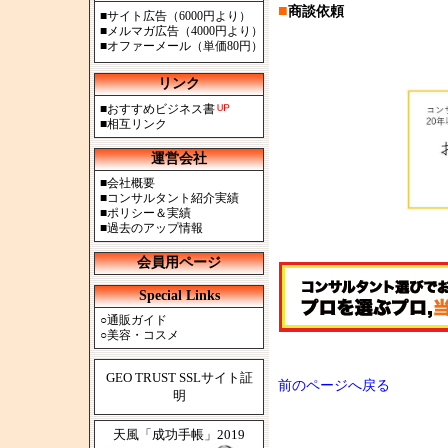
■
商談依頼
■
サイト広告（6000円より）
■
メルマガ広告（4000円より）
■
オファーメール（単価80円）
リンク
■
おすすめビジネス書
■
相互リンク
運営会社
■
会社概要
■
コンサルタント紹介実績
■
ポリシー＆実績
■
過去のアップ情報
会員用ページ
Special Links
○
通販ガイド
○
美容・コスメ
GEO TRUST SSLサイト証
前のページへ戻る
明
天風「成功手帳」2019