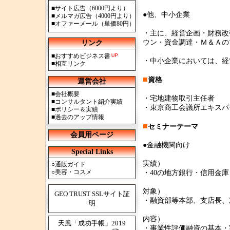
■
サイト広告（6000円より）
●他、中小企業
■
メルマガ広告（4000円より）
■
オファーメール（単価80円）
・主に、経営企画・財務改
ウン・資金調達・Ｍ＆Ａの
リンク
■
おすすめビジネス書
・中小企業においては、経
■
相互リンク
■
資格
運営会社
■
会社概要
・宅地建物取引主任者
■
コンサルタント紹介実績
・東京商工会議所エキスパ
■
ポリシー＆実績
■
過去のアップ情報
■
セミナーテーマ
会員用ページ
●金融機関向け
Special Links
実績）
○
通販ガイド
○
美容・コスメ
・40の地方銀行・信用金
対象）
GEO TRUST SSLサイト証
・融資部等本部、支店長、
明
内容）
天風「成功手帳」2019
・事業性評価融資の基本・