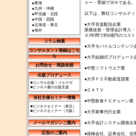
ャー・零細で50％である。
●
東海
●
九州・沖縄
以下は、弊社コンサルティ
●
甲信越・北陸
●
中国・四国
●大手音楽配信企業
●
北海道・東北
業務改善・管理会計導入・
●
海外
※3年間で約6億円のコス
コラム検索
●大手モバイルコンテンツ
コンサルタント登録はこち
ら
●大手結婚式プロデュース
お問合せ・商談依頼
●中堅ソフトウエア業
出版プロデュース
●大手ＦＣ不動産賃貸業
■
コンサル出版！メルマガ
■
ビジネス書の出版支援
●ＣＡＴＶ
当社主催セミナー情報
●中堅飲食ＦＣチェーン業
■
ビジネスセミナー（東京）
■
ビジネスセミナー（大阪）
●大手家事代行企業
メールマガジンご案内
●大手会計システム開発企
広告のご案内
●保険会社、証券会社、信