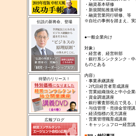
・融資基本研修
・新規開拓推進研修
・融資営業同行研修、等
※自社の事例を踏まえ、実
伝説の新将命、登場
●一般企業向け
対象）
・経営者、経営幹部
・銀行系シンクタンク・中
ものとある
内容）
待望のリリース！
・事業承継講座
・2代目経営者育成講座
・営業組織強化と中小企業
・資金調達講座
・銀行審査部視点で見る、
・与信管理・売掛金管理
・経済指標の見方講座
・営業管理職育成講座
広報ブログ
・キャッシュフロー経営講
■
PR・特記事項