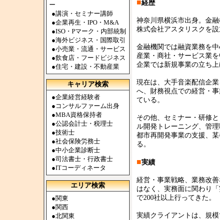
■
経歴
ー
●
講演・セミナー講師
神奈川県横浜市出身。金融
●
企業再生・IPO・M&A
株式会社アスタリスクを設
●
ISO・Pマーク・内部統制
●
海外ビジネス・国際取引
金融機関では融資業務を中
●
小売業・流通・サービス
産業・商社・サービス業を
●
飲食店・フードビジネス
企業では新規事業の立ち上
●
住宅・建設・不動産業
現在は、大手音楽配信企業
キャリア検索
へ、財務視点での経営・事
●
企業経営経験者
ている。
●
コンサルファーム出身
●
MBA資格保持者
その他、セミナー・研修と
●
公認会計士・税理士
ル開発トレーニング、管理
●
技術士
都市再開発事業の支援、某
●
社会保険労務士
る。
●
中小企業診断士
●
司法書士・行政書士
■
実績
●
ITコーディネータ
経営・事業戦略、業務改善
エリア検索
はなく、実務面に関わり「
で200社以上行ってきた。
●
関東
●
関西
実績クライアントは、規模
●
北関東