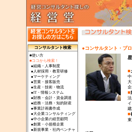
コンサルタント検索
●コンサルタント・プ
■使い方
■ココから検索！
●
組織・人事制度
■
●
人材採用・教育研修
●
マーケティング
中
●
営業・接客販売
大
●
生産・技術・物流
企
■
●
IT・情報システム
●
財務・会計・資金調達
法
●
総務・法務・知的財産
イ
●
事業計画書作成
建
●
大企業コンサルティング
■
●
中小企業の経営顧問
東
●
創業・小規模企業
●
新規事業・社内ベンチャ