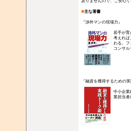
ありませんので、ご安心く
■
主な著書
『渉外マンの現場力』
若手が育
考えれば
わる。フ
コンサル
『融資を獲得するための実
中小企業
業担当者