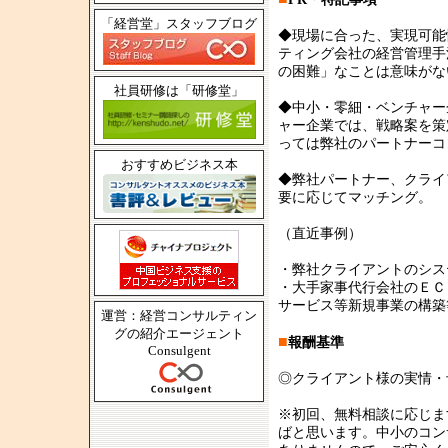
「経営堂」スタッフブログ
◆現場に合った、実現可能
ティング会社の経営管理手
の困難」なことは意味がな
社員研修は「研修堂」
◆中小・零細・ベンチャー
ャー企業では、戦略案を策
っては弊社のパートナーコ
おすすめビジネス本
◆弊社パートナー、クライ
要に応じてマッチング。
（直近事例）
・弊社クライアントのシス
・大手家事代行会社のＥＣ
サービス等新規事業の構築
運営：経営コンサルティン
グの紹介エージェント
■
報酬基準
Consulgent
◎クライアント様の実情・
※初回、無料相談に応じま
ばと思います。中小のコン