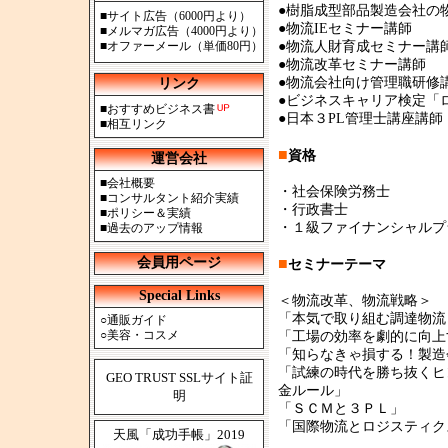
●樹脂成型部品製造会社の
■
サイト広告（6000円より）
●物流IEセミナー講師
■
メルマガ広告（4000円より）
■
オファーメール（単価80円）
●物流人財育成セミナー講
●物流改革セミナー講師
●物流会社向け管理職研修
リンク
●ビジネスキャリア検定「
■
おすすめビジネス書
●日本３PL管理士講座講師
■
相互リンク
■
資格
運営会社
■
会社概要
・社会保険労務士
■
コンサルタント紹介実績
・行政書士
■
ポリシー＆実績
・１級ファイナンシャルプ
■
過去のアップ情報
会員用ページ
■
セミナーテーマ
Special Links
＜物流改革、物流戦略＞
「本気で取り組む調達物流
○
通販ガイド
○
美容・コスメ
「工場の効率を劇的に向上
「知らなきゃ損する！製造
「試練の時代を勝ち抜くヒ
GEO TRUST SSLサイト証
金ルール」
明
「ＳＣＭと３ＰＬ」
「国際物流とロジスティク
天風「成功手帳」2019