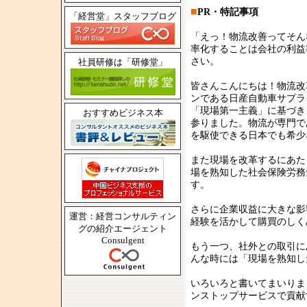
■
PR・特記事項
「経営堂」スタッフブログ
「えっ！物流改善ってそん
率化することは会社の利益
さい。
社員研修は「研修堂」
皆さんこんにちは！物流改
ンである日産自動車サプラ
「現場第一主義」に基づき
おすすめビジネス本
参りました。物流が専門で
を駆使できる日本でも希少
また現場を改革するにあた
場を熟知した社会保険労務
す。
さらに企業収益に大きな影
運営：経営コンサルティン
経験を活かして購買のしく
グの紹介エージェント
Consulgent
もう一つ、社外との取引に
んな時には「現場を熟知し
いろいろと書いてまいりま
ンストップサービスで貢献