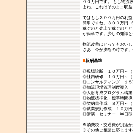
００万円です。 もし物流
よね。これはそのまま収益
ではもし３００万円の利益
簡単ですね。３００万円÷
稼ぐのと売上で稼ぐのとど
が簡単です。少しの知識と
物流改善はとってもおいし
さあ、今が決断の時です。
■
報酬基準
◎現場診断 １０万円～（
◎社内研修 １０万円～（
◎コンサルティング １５
◎物流現場管理制度導入 
◎人財育成プログラム構築
◎物流標準化・標準時間導
◎契約書作成 ８万円～（
◎就業規則作成 １０万円
◎講演・セミナー 半日型
※消費税・交通費が別途か
※その他ご相談に応じます