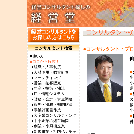
コンサルタント検索
●コンサルタント・プ
■使い方
■ココから検索！
●
組織・人事制度
■
●
人材採用・教育研修
●
マーケティング
生
●
営業・接客販売
小
●
生産・技術・物流
講
■
●
IT・情報システム
●
財務・会計・資金調達
製
●
総務・法務・知的財産
物
●
事業計画書作成
小
●
大企業コンサルティング
■
●
中小企業の経営顧問
神
●
創業・小規模企業
●
新規事業・社内ベンチャ