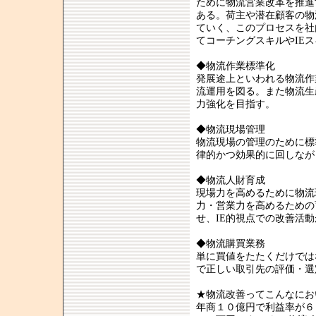
ために物流営業改革を推進
ある。荷主や潜在顧客の物
ていく、このプロセスを社
てコーチングスキルやIE
◆物流作業標準化
発展途上といわれる物流作
流運用を図る。また物流生
力強化を目指す。
◆物流現場管理
物流現場の管理のために標
律的かつ効果的に回しなが
◆物流人財育成
現場力を高めるために物流
力・営業力を高めるための
せ、IE的視点での改善活
◆物流購買業務
単に買値をたたくだけでは
で正しい取引先の評価・選
★物流改善ってこんなにお
年商１０億円で利益率が６