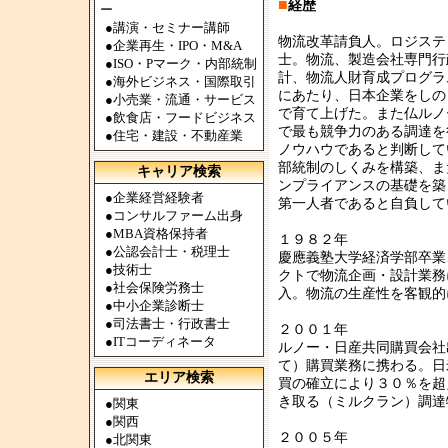
■
経歴
ー
●
講演・セミナー講師
物流改革請負人。ロジステ
●
企業再生・IPO・M&A
士。物流、製造会社専門行
●
ISO・Pマーク・内部統制
計、物流人財育成プログラ
●
海外ビジネス・国際取引
にあたり、日本企業をしの
●
小売業・流通・サービス
で育て上げた。また仏ルノ
●
飲食店・フードビジネス
で最も競争力のある調達を
●
住宅・建設・不動産業
ノウハウであると判断して
部統制のしくみを構築、ま
キャリア検索
ンプライアンスの基礎を築
●
企業経営経験者
第一人者であると自負して
●
コンサルファーム出身
●
MBA資格保持者
１９８２年
●
公認会計士・税理士
慶應義塾大学経済学部卒業
●
技術士
クトで物流企画・設計業務
●
社会保険労務士
入。物流の生産性を客観的
●
中小企業診断士
●
司法書士・行政書士
２００１年
●
ITコーディネータ
ルノー・日産共同購買会社
て）購買業務に携わる。日
エリア検索
買の確立により３０％を超
き取る（ミルクラン）調達
●
関東
●
関西
２００５年
●
北関東