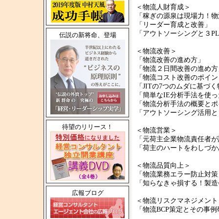
＜物流人財育成＞
「稼ぎの源泉は現場力！物
「リーダー育成と改善」
「アウトソーシングと３P
伝説の新将命、登場
＜物流改善＞
「物流改善の進め方」
「物流２日間改善の進め方
「物流コスト改善のポイン
「JITの7つのムダに基づ
「簡単なIE分析手法を使
「物流分析手法の概要とポ
「アウトソーシング活用と
待望のリリース！
＜物流営業＞
「元荷主企業物流責任者
「荷主のハートをわしづか
＜物流品質向上＞
「物流業務エラー防止対策
「知らなきゃ損する！製造
広報ブログ
＜物流リスクマネジメント
「物流BCP策定とその事例