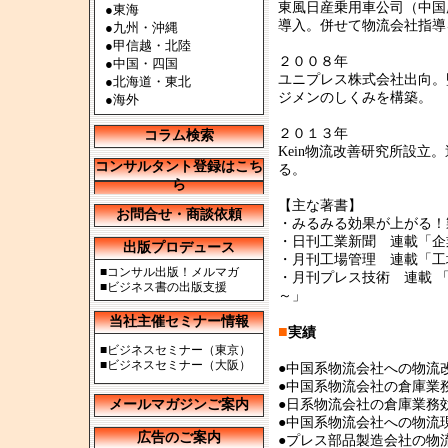
東風日産乗用車公司（中国
●
東海
導入。併せて物流会社指導
●
九州・沖縄
●
甲信越・北陸
２００８年
●
中国・四国
ユニプレス株式会社出向。
●
北海道・東北
ジメンのしくみを構築。
●
海外
２０１３年
コラム検索
Kein物流改善研究所設
コンサルタント登録はこち
る。
ら
【主な著書】
お問合せ・商談依頼
・みるみる効果が上がる！
・日刊工業新聞 連載「企
出版プロデュース
・月刊工場管理 連載「工
■
コンサル出版！メルマガ
・月刊プレス技術 連載 
■
ビジネス書の出版支援
～」
当社主催セミナー情報
■
実績
■
ビジネスセミナー（東京）
■
ビジネスセミナー（大阪）
●中国系物流会社への物流
●中国系物流会社の倉庫業
メールマガジンご案内
●日系物流会社の倉庫業務
●中国系物流会社への物流
広告のご案内
●プレス部品製造会社の物