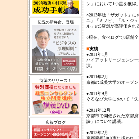
ン」において1つ星を獲得
○2013年版「ザガット」
ユ」「ミノビ」「ル・ジュ
伝説の新将命、登場
ル」の5店舗が高評価され
○現在、食べログで8店舗
■
実績
●2011年1月
ハイアットリージェンシー
演。
●2011年2月
待望のリリース！
京都の成美大学のオープン
●2011年9月
ぐるなび大学において「失
●2011年12月
京都市で開催された京都府
訣」について講演。
広報ブログ
●2012年2月
京都府福知山市に招かれ、