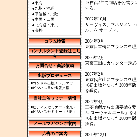
※在籍2年で同店を公式ラ
●
東海
する。
●
九州・沖縄
●
甲信越・北陸
2002年10月
●
中国・四国
サーヴィス、マネジメント
●
北海道・東北
ル」を オープン。
●
海外
2004年9月
コラム検索
東京日本橋にフランス料理
コンサルタント登録はこち
ら
2006年2月
東京三田にカウンター形式
お問合せ・商談依頼
2007年2月
出版プロデュース
東京代官山にフランス料理
■
コンサル出版！メルマガ
※初出版となった2008年
■
ビジネス書の出版支援
を獲得。
当社主催セミナー情報
2007年4月
■
ビジネスセミナー（東京）
三菱地所から出店要請を受
■
ビジネスセミナー（大阪）
ル ヌーヴェルエール」を
※初出版となった2008年
メールマガジンご案内
獲得。
広告のご案内
2009年12月