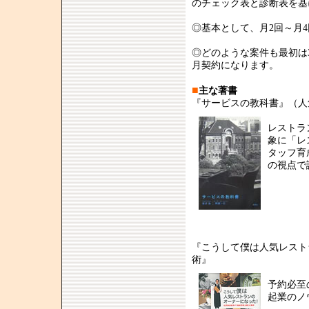
のチェック表と診断表を基
◎基本として、月2回～月4
◎どのような案件も最初は
月契約になります。
■
主な著書
『サービスの教科書』（人
レストラ
象に「レ
タッフ育
の視点で
『こうして僕は人気レスト
術』
予約必至
起業のノ