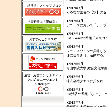
「経営堂」スタッフブログ
●2012年3月
ぐるなび主催の【水】のセ
●2012年4月
社員研修は「研修堂」
デニーズにおいて「テーブ
●2012年4月
FM J-Waveの番組「東
おすすめビジネス本
●2012年6月
フランスワインの美味しさ
使に任命され、活動する。
●2012年6月
青山学院大学 総合文化学
運営：経営コンサルティン
●2012年6月
グの紹介エージェント
株式会社タヤスに招かれ、
Consulgent
●2012年8月
FM渋谷の番組「なでしこre
●2013年7月
千葉商科大学サービス創造