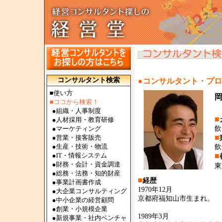
コンサルタント検索
●コンサルタント・プ
■使い方
■ココから検索！
●
組織・人事制度
■
●
人材採用・教育研修
●
マーケティング
飲
■
●
営業・接客販売
●
生産・技術・物流
飲
●
IT・情報システム
■
●
財務・会計・資金調達
東
●
総務・法務・知的財産
■
経歴
●
事業計画書作成
1970年12月
●
大企業コンサルティング
京都府福知山市生まれ。
●
中小企業の経営顧問
●
創業・小規模企業
1989年3月
●
新規事業・社内ベンチャ