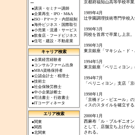
京都府福知山高等学校卒業
ー
●
講演・セミナー講師
1989年4月
●
企業再生・IPO・M&A
辻学園調理技術専門学校入
●
ISO・Pマーク・内部統制
●
海外ビジネス・国際取引
1990年3月
●
小売業・流通・サービス
同校を首席で卒業し上京。
●
飲食店・フードビジネス
●
住宅・建設・不動産業
1990年3月
東京銀座「マキシム・ド・
キャリア検索
●
企業経営経験者
1994年5月
●
コンサルファーム出身
東京銀座「ペリニィヨン」
●
MBA資格保持者
●
公認会計士・税理士
1994年7月
●
技術士
「ペリニィヨン」支店「京
●
社会保険労務士
●
中小企業診断士
1998年1月
●
司法書士・行政書士
「京橋ドン・ピエール」の
●
ITコーディネータ
ィスのスタイルを確立する
エリア検索
2000年1月
西麻布「ル・ブルギニオン
●
関東
として、店舗立ち上げから
●
関西
される。
●
北関東