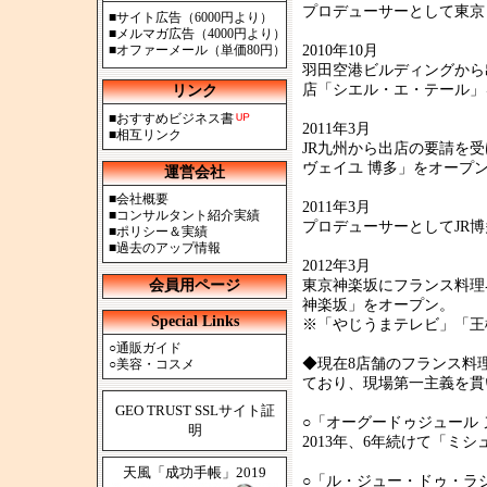
プロデューサーとして東京
■
サイト広告（6000円より）
■
メルマガ広告（4000円より）
■
オファーメール（単価80円）
2010年10月
羽田空港ビルディングから
店「シエル・エ・テール」
リンク
■
おすすめビジネス書
2011年3月
■
相互リンク
JR九州から出店の要請を
ヴェイユ 博多」をオープ
運営会社
■
会社概要
2011年3月
■
コンサルタント紹介実績
プロデューサーとしてJR
■
ポリシー＆実績
■
過去のアップ情報
2012年3月
会員用ページ
東京神楽坂にフランス料理
神楽坂」をオープン。
Special Links
※「やじうまテレビ」「王
○
通販ガイド
◆現在8店舗のフランス料
○
美容・コスメ
ており、現場第一主義を貫
GEO TRUST SSLサイト証
○「オーグードゥジュール ヌー
明
2013年、6年続けて「ミ
天風「成功手帳」2019
○「ル・ジュー・ドゥ・ラシエッ