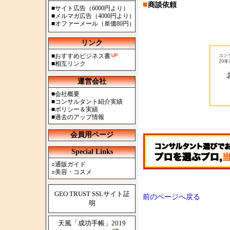
■
商談依頼
■
サイト広告（6000円より）
■
メルマガ広告（4000円より）
■
オファーメール（単価80円）
リンク
■
おすすめビジネス書
■
相互リンク
運営会社
■
会社概要
■
コンサルタント紹介実績
■
ポリシー＆実績
■
過去のアップ情報
会員用ページ
Special Links
○
通販ガイド
○
美容・コスメ
GEO TRUST SSLサイト証
前のページへ戻る
明
天風「成功手帳」2019