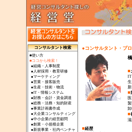
コンサルタント検索
●コンサルタント・プ
■使い方
■ココから検索！
●
組織・人事制度
■
●
人材採用・教育研修
●
マーケティング
I
●
営業・接客販売
生
●
生産・技術・物流
新
■
●
IT・情報システム
●
財務・会計・資金調達
医
●
総務・法務・知的財産
製
●
事業計画書作成
卸
●
大企業コンサルティング
■
●
中小企業の経営顧問
滋
●
創業・小規模企業
■
経歴
●
新規事業・社内ベンチャ