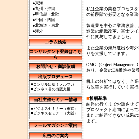
●
東海
●
九州・沖縄
私は企業の業務プロセスを
●
甲信越・北陸
の前段階で必要となる業務
●
中国・四国
●
北海道・東北
製造業を中心に業務改善、
●
海外
造業の組織改革、富士フイ
件に関与してきました。
コラム検索
また企業の海外進出や海外
コンサルタント登録はこち
りを支援しています。
ら
OMG（Object Mana
お問合せ・商談依頼
おり、企業のDX推進や業
出版プロデュース
机上の分析ではなく、企業
■
コンサル出版！メルマガ
ら改善を実行していく実行
■
ビジネス書の出版支援
■
報酬基準
当社主催セミナー情報
納得の行くまでお話させて
■
ビジネスセミナー（東京）
プロジェクト期間によって
■
ビジネスセミナー（大阪）
またご納得できない成果の
ます。
メールマガジンご案内
広告のご案内