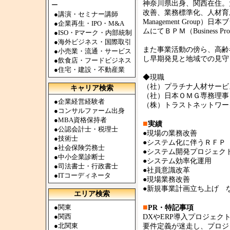
神奈川県出身、関西在住。
ー
改善、業務標準化、人材育成
●
講演・セミナー講師
Management Gro
●
企業再生・IPO・M&A
ムにてＢＰＭ（Business Pr
●
ISO・Pマーク・内部統制
●
海外ビジネス・国際取引
また事業活動の傍ら、高齢
●
小売業・流通・サービス
し早期発見と地域での見守
●
飲食店・フードビジネス
●
住宅・建設・不動産業
◆現職
（社）プラチナ人材サービ
キャリア検索
（社）日本ＯＭＧ専務理事
●
企業経営経験者
（株）トラストネットワー
●
コンサルファーム出身
●
MBA資格保持者
■
実績
●
公認会計士・税理士
●現場の業務改善
●
技術士
●システム化に伴うＲＦＰ
●
社会保険労務士
●システム開発プロジェク
●
中小企業診断士
●システム効率化運用
●
司法書士・行政書士
●社員意識改革
●
ITコーディネータ
●現場業務改善
●新規事業計画立ち上げ 
エリア検索
■
●
関東
PR・特記事項
●
関西
DXやERP導入プロジェ
●
北関東
要件定義が迷走し、プロジ