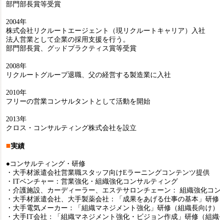
部門部長賞等受賞
2004年
株式会社リクルートエージェント（現リクルートキャリア）入社
法人営業として企業の採用支援を行う。
部門部長賞、グッドプラクティス賞等受賞
2008年
リクルートグループ退職、父の経営する製造業に入社
2010年
フリーの営業コンサルタントとして活動を開始
2013年
クロス・コンサルティング株式会社を設立
■
実績
●コンサルティング・研修
・大手材派遣会社営業職スタッフ向けEラーニングコンテンツ提供
・ITベンチャー：営業強化・組織強化コンサルティング
・介護施設、カーディーラー、エステサロンチェーン： 組織強化コ
・大手材派遣会社、大手製薬会社：「成果をあげる仕事の基本」研修
・大手電気メーカー：「組織マネジメント強化」研修（組織長向け）
・大手IT会社：「組織マネジメント強化・ビジョン作成」研修（組織