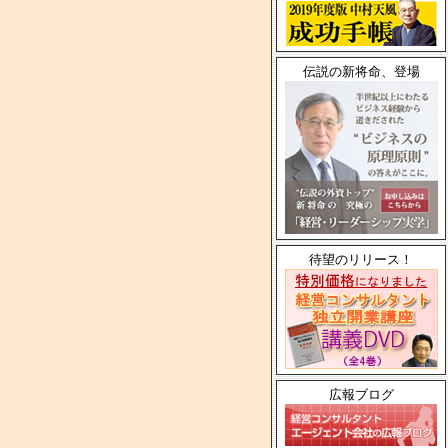
伝説の新将命、登場
待望のリリース！
広報ブログ