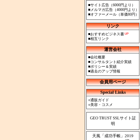
■
サイト広告（6000円より）
■
メルマガ広告（4000円より）
■
オファーメール（単価80円）
リンク
■
おすすめビジネス書
■
相互リンク
運営会社
■
会社概要
■
コンサルタント紹介実績
■
ポリシー＆実績
■
過去のアップ情報
会員用ページ
Special Links
○
通販ガイド
○
美容・コスメ
GEO TRUST SSLサイト証
明
天風「成功手帳」2019