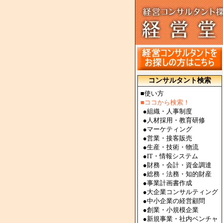
コンサルタント検索
■使い方
■ココから検索！
●
組織・人事制度
●
人材採用・教育研修
●
マーケティング
●
営業・接客販売
●
生産・技術・物流
●
IT・情報システム
●
財務・会計・資金調達
●
総務・法務・知的財産
●
事業計画書作成
●
大企業コンサルティング
●
中小企業の経営顧問
●
創業・小規模企業
●
新規事業・社内ベンチャ