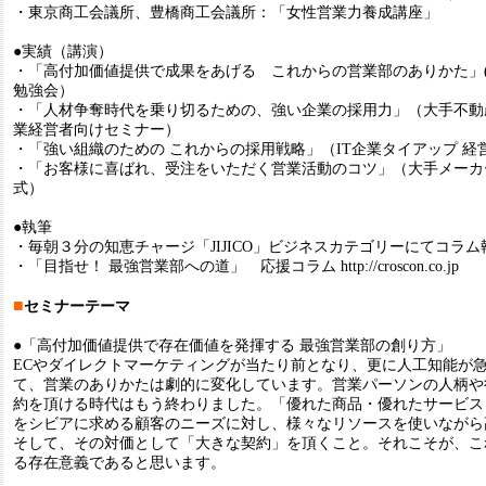
・東京商工会議所、豊橋商工会議所：「女性営業力養成講座」
●実績（講演）
・「高付加価値提供で成果をあげる これからの営業部のありかた」
勉強会）
・「人材争奪時代を乗り切るための、強い企業の採用力」（大手不動
業経営者向けセミナー）
・「強い組織のための これからの採用戦略」（IT企業タイアップ 経
・「お客様に喜ばれ、受注をいただく営業活動のコツ」（大手メーカ
式）
●執筆
・毎朝３分の知恵チャージ「JIJICO」ビジネスカテゴリーにてコラム
・「目指せ！ 最強営業部への道」 応援コラム http://croscon.co.jp
■
セミナーテーマ
●「高付加価値提供で存在価値を発揮する 最強営業部の創り方」
ECやダイレクトマーケティングが当たり前となり、更に人工知能が
て、営業のありかたは劇的に変化しています。営業パーソンの人柄や
約を頂ける時代はもう終わりました。「優れた商品・優れたサービス
をシビアに求める顧客のニーズに対し、様々なリソースを使いながら
そして、その対価として「大きな契約」を頂くこと。それこそが、こ
る存在意義であると思います。