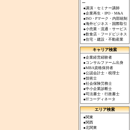
ー
●
講演・セミナー講師
●
企業再生・IPO・M&A
●
ISO・Pマーク・内部統制
●
海外ビジネス・国際取引
●
小売業・流通・サービス
●
飲食店・フードビジネス
●
住宅・建設・不動産業
キャリア検索
●
企業経営経験者
●
コンサルファーム出身
●
MBA資格保持者
●
公認会計士・税理士
●
技術士
●
社会保険労務士
●
中小企業診断士
●
司法書士・行政書士
●
ITコーディネータ
エリア検索
●
関東
●
関西
●
北関東