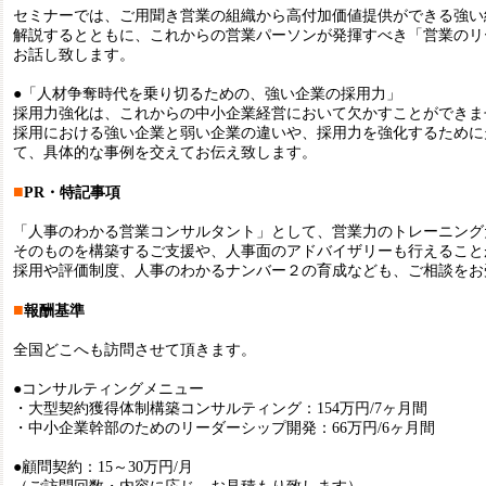
セミナーでは、ご用聞き営業の組織から高付加価値提供ができる強い
解説するとともに、これからの営業パーソンが発揮すべき「営業のリ
お話し致します。
●「人材争奪時代を乗り切るための、強い企業の採用力」
採用力強化は、これからの中小企業経営において欠かすことができま
採用における強い企業と弱い企業の違いや、採用力を強化するために
て、具体的な事例を交えてお伝え致します。
■
PR・特記事項
「人事のわかる営業コンサルタント」として、営業力のトレーニング
そのものを構築するご支援や、人事面のアドバイザリーも行えること
採用や評価制度、人事のわかるナンバー２の育成なども、ご相談をお
■
報酬基準
全国どこへも訪問させて頂きます。
●コンサルティングメニュー
・大型契約獲得体制構築コンサルティング：154万円/7ヶ月間
・中小企業幹部のためのリーダーシップ開発：66万円/6ヶ月間
●顧問契約：15～30万円/月