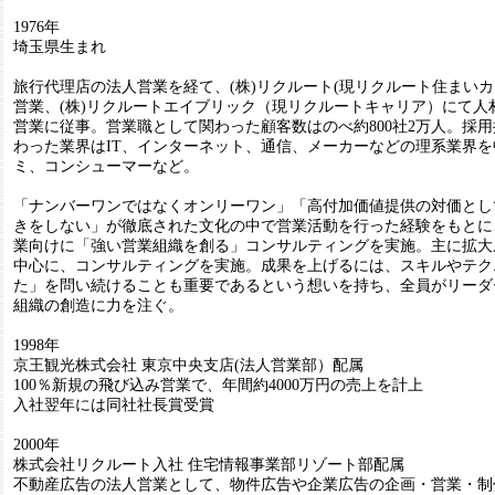
1976年
埼玉県生まれ
旅行代理店の法人営業を経て、(株)リクルート(現リクルート住まい
営業、(株)リクルートエイブリック（現リクルートキャリア）にて人
営業に従事。営業職として関わった顧客数はのべ約800社2万人。採用接
わった業界はIT、インターネット、通信、メーカーなどの理系業界
ミ、コンシューマーなど。
「ナンバーワンではなくオンリーワン」「高付加価値提供の対価とし
きをしない」が徹底された文化の中で営業活動を行った経験をもとに、
業向けに「強い営業組織を創る」コンサルティングを実施。主に拡大
中心に、コンサルティングを実施。成果を上げるには、スキルやテク
た」を問い続けることも重要であるという想いを持ち、全員がリーダ
組織の創造に力を注ぐ。
1998年
京王観光株式会社 東京中央支店(法人営業部）配属
100％新規の飛び込み営業で、年間約4000万円の売上を計上
入社翌年には同社社長賞受賞
2000年
株式会社リクルート入社 住宅情報事業部リゾート部配属
不動産広告の法人営業として、物件広告や企業広告の企画・営業・制