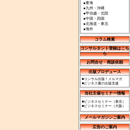
●
東海
●
九州・沖縄
●
甲信越・北陸
●
中国・四国
●
北海道・東北
●
海外
コラム検索
コンサルタント登録はこち
ら
お問合せ・商談依頼
出版プロデュース
■
コンサル出版！メルマガ
■
ビジネス書の出版支援
当社主催セミナー情報
■
ビジネスセミナー（東京）
■
ビジネスセミナー（大阪）
メールマガジンご案内
広告のご案内