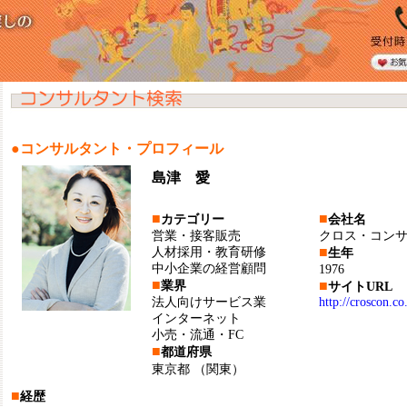
●コンサルタント・プロフィール
島津 愛
■
■
カテゴリー
会社名
営業・接客販売
クロス・コン
■
人材採用・教育研修
生年
中小企業の経営顧問
1976
■
■
業界
サイトURL
法人向けサービス業
http://croscon.co.
インターネット
小売・流通・FC
■
都道府県
東京都
（関東）
■
経歴