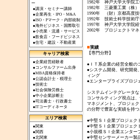
1982年 神戸大学大学院
ー
1982年 三菱重工業（株
●
講演・セミナー講師
1990年 （財）京都高度
●
企業再生・IPO・M&A
1992年 技術士科学技
●
ISO・Pマーク・内部統制
1997年 神戸大学大学院
●
海外ビジネス・国際取引
2002年 プロジェクト
●
小売業・流通・サービス
●
飲食店・フードビジネス
●
住宅・建設・不動産業
■
実績
【専門分野】
キャリア検索
●
企業経営経験者
●ＩＴ系企業の経営全般の
●
コンサルファーム出身
●システム開発、研究開発
●
MBA資格保持者
ィング
●
公認会計士・税理士
●エンタープライズプロジ
●
技術士
●
社会保険労務士
システムインテグレータな
●
中小企業診断士
コンサルティング視点は、
●
司法書士・行政書士
マネジメント、プロジェク
●
ITコーディネータ
の分野で豊富な実績を持つ
エリア検索
●中堅ＳＩ企業プロジェク
●
関東
●中堅ＳＩ企業プロジェク
●
関西
●小規模ＳＩ企業エンター
●
北関東
●中堅センサーメーカー製