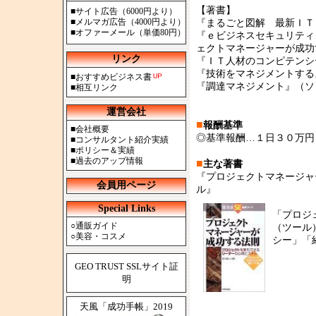
【著書】
■
サイト広告（6000円より）
■
メルマガ広告（4000円より）
『まるごと図解 最新ＩＴ
■
オファーメール（単価80円）
『ｅビジネスセキュリティ
ェクトマネージャーが成功
リンク
『ＩＴ人材のコンピテンシ
『技術をマネジメントする
■
おすすめビジネス書
『調達マネジメント』（ソ
■
相互リンク
運営会社
■
報酬基準
■
会社概要
◎基準報酬…１日３０万円
■
コンサルタント紹介実績
■
ポリシー＆実績
■
過去のアップ情報
■
主な著書
『プロジェクトマネージャ
会員用ページ
ル』
Special Links
「プロジ
○
通販ガイド
（ツール
○
美容・コスメ
シー」「
GEO TRUST SSLサイト証
明
天風「成功手帳」2019