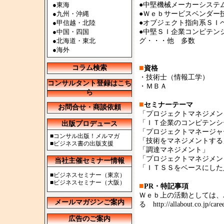
●
東海
●中堅機械メーカーシステ
●
九州・沖縄
●Ｗｅｂサービスベンダー
●
甲信越・北陸
●オブジェクト指向系ＳＩ
●
中国・四国
●中堅ＳＩ企業コンピテン
●
北海道・東北
グ・・・他 多数
●
海外
■
コラム検索
資格
・技術士（情報工学）
コンサルタント登録はこち
・ＭＢＡ
ら
■
セミナーテーマ
お問合せ・商談依頼
「プロジェクトマネジメン
「ＩＴ企業のコンピテンシ
出版プロデュース
「プロジェクトマネージャ
■
コンサル出版！メルマガ
「技術をマネジメントする
■
ビジネス書の出版支援
「調達マネジメント」
「プロジェクトマネジメン
当社主催セミナー情報
「ＩＴＳＳをベースにした
■
ビジネスセミナー（東京）
■
ビジネスセミナー（大阪）
■
PR・特記事項
Ｗｅｂ上の活動としては、Al
メールマガジンご案内
る http://allabout.co.jp/care
広告のご案内