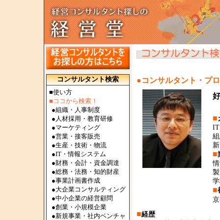
コンサルタント検索
●コンサルタント・プ
■使い方
■ココから検索！
●
組織・人事制度
■
●
人材採用・教育研修
●
マーケティング
I
●
営業・接客販売
組
●
生産・技術・物流
新
■
●
IT・情報システム
●
財務・会計・資金調達
情
●
総務・法務・知的財産
製
●
事業計画書作成
学
●
大企業コンサルティング
■
●
中小企業の経営顧問
京
●
創業・小規模企業
■
経歴
●
新規事業・社内ベンチャ